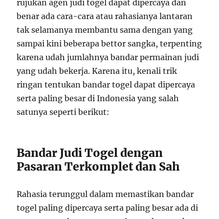
rujukan agen judi togel dapat dipercaya dan
benar ada cara-cara atau rahasianya lantaran
tak selamanya membantu sama dengan yang
sampai kini beberapa bettor sangka, terpenting
karena udah jumlahnya bandar permainan judi
yang udah bekerja. Karena itu, kenali trik
ringan tentukan bandar togel dapat dipercaya
serta paling besar di Indonesia yang salah
satunya seperti berikut:
Bandar Judi Togel dengan
Pasaran Terkomplet dan Sah
Rahasia terunggul dalam memastikan bandar
togel paling dipercaya serta paling besar ada di