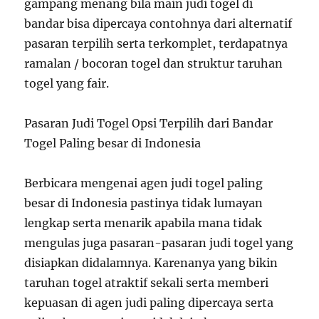
gampang menang bila main judi togel di
bandar bisa dipercaya contohnya dari alternatif
pasaran terpilih serta terkomplet, terdapatnya
ramalan / bocoran togel dan struktur taruhan
togel yang fair.
Pasaran Judi Togel Opsi Terpilih dari Bandar
Togel Paling besar di Indonesia
Berbicara mengenai agen judi togel paling
besar di Indonesia pastinya tidak lumayan
lengkap serta menarik apabila mana tidak
mengulas juga pasaran-pasaran judi togel yang
disiapkan didalamnya. Karenanya yang bikin
taruhan togel atraktif sekali serta memberi
kepuasan di agen judi paling dipercaya serta