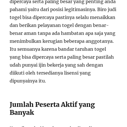
dipercaya serta paling besar yang penting anda
pahami yaitu dari posisi legitimasinya. Biro judi
togel bisa dipercaya pastinya selalu menaikkan
dan berikan pelayanan togel dengan benar-
benar aman tanpa ada hambatan apa saja yang
menimbulkan kerugian beberapa anggotanya.
Itu semuanya karena bandar taruhan togel
yang bisa dipercaya serta paling besar pastilah
udah punyai ijin bekerja yang sah dengan
diikuti oleh tersedianya lisensi yang
dipunyainya itu.
Jumlah Peserta Aktif yang
Banyak