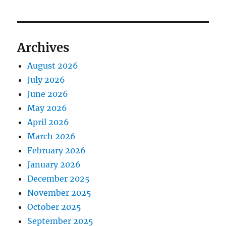
Archives
August 2026
July 2026
June 2026
May 2026
April 2026
March 2026
February 2026
January 2026
December 2025
November 2025
October 2025
September 2025