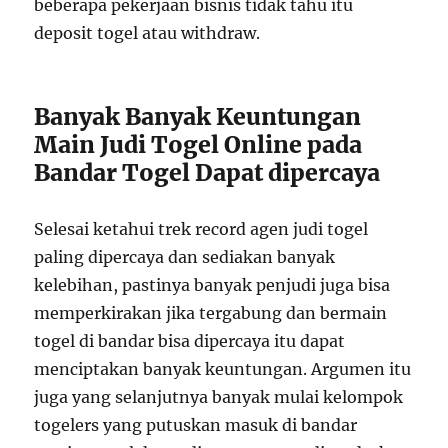
beberapa pekerjaan bisnis tidak tahu itu
deposit togel atau withdraw.
Banyak Banyak Keuntungan
Main Judi Togel Online pada
Bandar Togel Dapat dipercaya
Selesai ketahui trek record agen judi togel
paling dipercaya dan sediakan banyak
kelebihan, pastinya banyak penjudi juga bisa
memperkirakan jika tergabung dan bermain
togel di bandar bisa dipercaya itu dapat
menciptakan banyak keuntungan. Argumen itu
juga yang selanjutnya banyak mulai kelompok
togelers yang putuskan masuk di bandar