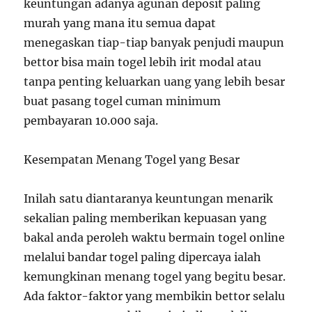
keuntungan adanya agunan deposit paling
murah yang mana itu semua dapat
menegaskan tiap-tiap banyak penjudi maupun
bettor bisa main togel lebih irit modal atau
tanpa penting keluarkan uang yang lebih besar
buat pasang togel cuman minimum
pembayaran 10.000 saja.
Kesempatan Menang Togel yang Besar
Inilah satu diantaranya keuntungan menarik
sekalian paling memberikan kepuasan yang
bakal anda peroleh waktu bermain togel online
melalui bandar togel paling dipercaya ialah
kemungkinan menang togel yang begitu besar.
Ada faktor-faktor yang membikin bettor selalu