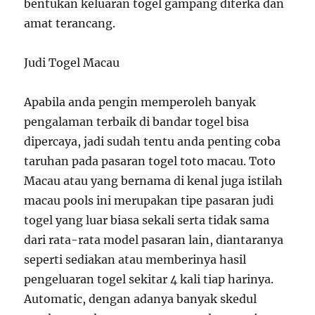
bentukan keluaran togel gampang diterka dan
amat terancang.
Judi Togel Macau
Apabila anda pengin memperoleh banyak
pengalaman terbaik di bandar togel bisa
dipercaya, jadi sudah tentu anda penting coba
taruhan pada pasaran togel toto macau. Toto
Macau atau yang bernama di kenal juga istilah
macau pools ini merupakan tipe pasaran judi
togel yang luar biasa sekali serta tidak sama
dari rata-rata model pasaran lain, diantaranya
seperti sediakan atau memberinya hasil
pengeluaran togel sekitar 4 kali tiap harinya.
Automatic, dengan adanya banyak skedul