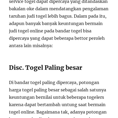
service togel dapat dipercaya yang ditandaskan
bakalan oke dalam mendatangkan pengalaman
taruhan judi togel lebih bagus. Dalam pada itu,
adapun banyak banyak keuntungan bermain
judi togel online pada bandar togel bisa
dipercaya yang dapat beberapa bettor peroleh
antara lain misalnya:
Disc. Togel Paling besar
Di bandar togel paling dipercaya, potongan
harga togel paling besar sebagai salah satunya
keuntungan bernilai untuk beberapa togelers
karena dapat bertambah untung saat bermain
togel online. Bagaimana tak, adanya potongan