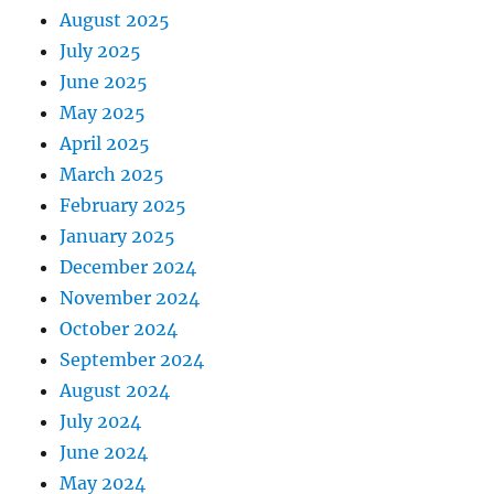
August 2025
July 2025
June 2025
May 2025
April 2025
March 2025
February 2025
January 2025
December 2024
November 2024
October 2024
September 2024
August 2024
July 2024
June 2024
May 2024