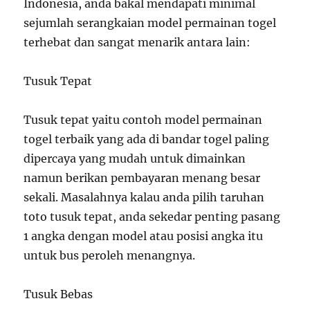
Indonesia, anda bakal mendapati minimal
sejumlah serangkaian model permainan togel
terhebat dan sangat menarik antara lain:
Tusuk Tepat
Tusuk tepat yaitu contoh model permainan
togel terbaik yang ada di bandar togel paling
dipercaya yang mudah untuk dimainkan
namun berikan pembayaran menang besar
sekali. Masalahnya kalau anda pilih taruhan
toto tusuk tepat, anda sekedar penting pasang
1 angka dengan model atau posisi angka itu
untuk bus peroleh menangnya.
Tusuk Bebas