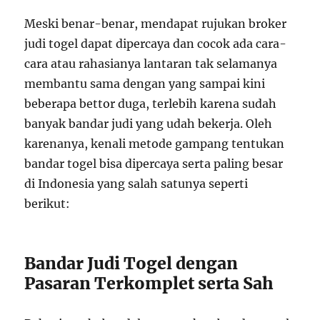
Meski benar-benar, mendapat rujukan broker
judi togel dapat dipercaya dan cocok ada cara-
cara atau rahasianya lantaran tak selamanya
membantu sama dengan yang sampai kini
beberapa bettor duga, terlebih karena sudah
banyak bandar judi yang udah bekerja. Oleh
karenanya, kenali metode gampang tentukan
bandar togel bisa dipercaya serta paling besar
di Indonesia yang salah satunya seperti
berikut:
Bandar Judi Togel dengan
Pasaran Terkomplet serta Sah