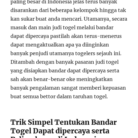
paling besar di Indonesia jelas terus banyak
disarankan dari beberapa kelompok hingga tak
kan sukar buat anda mencari. Utamanya, secara
masuk dan main judi togel melalui bandar
dapat dipercaya pastilah akan terus-menerus
dapat mengaktualkan apa ya diinginkan
banyak penjudi utamanya togelers sejauh ini.
Ditambah dengan banyak pasaran judi togel
yang disiapkan bandar dapat dipercaya serta
sah akan benar-benar oke meningkatkan
banyak pengalaman sangat memberi kepuasan
buat semua bettor dalam taruhan togel.
Trik Simpel Tentukan Bandar
Togel Dapat dipercaya serta