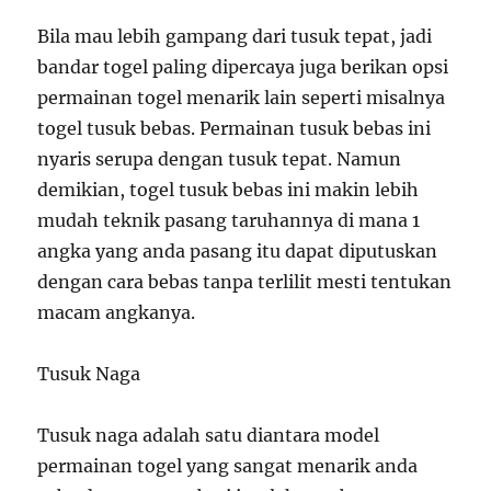
Bila mau lebih gampang dari tusuk tepat, jadi
bandar togel paling dipercaya juga berikan opsi
permainan togel menarik lain seperti misalnya
togel tusuk bebas. Permainan tusuk bebas ini
nyaris serupa dengan tusuk tepat. Namun
demikian, togel tusuk bebas ini makin lebih
mudah teknik pasang taruhannya di mana 1
angka yang anda pasang itu dapat diputuskan
dengan cara bebas tanpa terlilit mesti tentukan
macam angkanya.
Tusuk Naga
Tusuk naga adalah satu diantara model
permainan togel yang sangat menarik anda