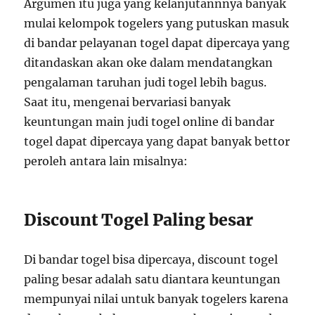
Argumen itu juga yang kelanjutannnya banyak
mulai kelompok togelers yang putuskan masuk
di bandar pelayanan togel dapat dipercaya yang
ditandaskan akan oke dalam mendatangkan
pengalaman taruhan judi togel lebih bagus.
Saat itu, mengenai bervariasi banyak
keuntungan main judi togel online di bandar
togel dapat dipercaya yang dapat banyak bettor
peroleh antara lain misalnya:
Discount Togel Paling besar
Di bandar togel bisa dipercaya, discount togel
paling besar adalah satu diantara keuntungan
mempunyai nilai untuk banyak togelers karena