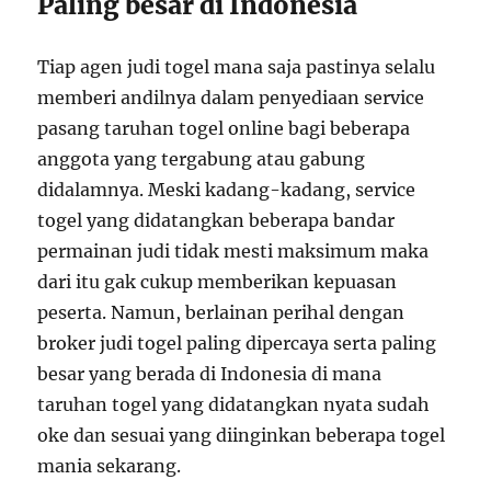
Paling besar di Indonesia
Tiap agen judi togel mana saja pastinya selalu
memberi andilnya dalam penyediaan service
pasang taruhan togel online bagi beberapa
anggota yang tergabung atau gabung
didalamnya. Meski kadang-kadang, service
togel yang didatangkan beberapa bandar
permainan judi tidak mesti maksimum maka
dari itu gak cukup memberikan kepuasan
peserta. Namun, berlainan perihal dengan
broker judi togel paling dipercaya serta paling
besar yang berada di Indonesia di mana
taruhan togel yang didatangkan nyata sudah
oke dan sesuai yang diinginkan beberapa togel
mania sekarang.