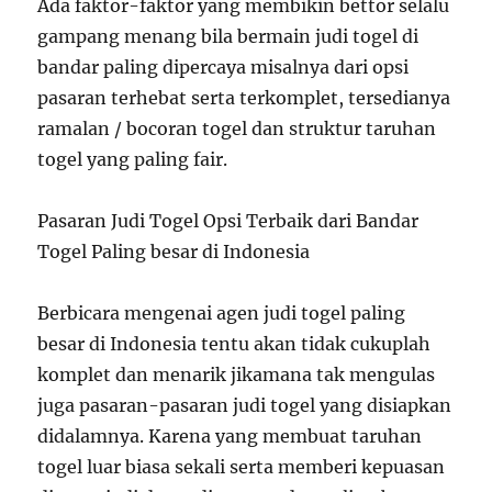
Ada faktor-faktor yang membikin bettor selalu
gampang menang bila bermain judi togel di
bandar paling dipercaya misalnya dari opsi
pasaran terhebat serta terkomplet, tersedianya
ramalan / bocoran togel dan struktur taruhan
togel yang paling fair.
Pasaran Judi Togel Opsi Terbaik dari Bandar
Togel Paling besar di Indonesia
Berbicara mengenai agen judi togel paling
besar di Indonesia tentu akan tidak cukuplah
komplet dan menarik jikamana tak mengulas
juga pasaran-pasaran judi togel yang disiapkan
didalamnya. Karena yang membuat taruhan
togel luar biasa sekali serta memberi kepuasan