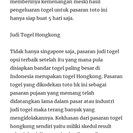
memberinya kemenangan meski hasil
pengeluaran togel untuk pasaran toto ini
hanya siap buat 5 hari saja.
Judi Togel Hongkong
Tidak hanya singapore saja, pasaran judi togel
opsi terbaik setelah itu yang mana pula
disiapkan bandar togel paling besar di
Indonesia merupakan togel Hongkong. Pasaran
togel yang dikodekan toto hk ini sebagai
pasaran pujaan yang memang telah
didatangkan lama dalam pasar atau industri
judi togel maka terang banyak yang
mengidolakannya. Kekhasan dari pasaran togel
hongkong sendiri yaitu miliki skedul result