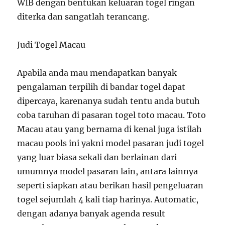
WIB dengan bentukan keluaran togel ringan
diterka dan sangatlah terancang.
Judi Togel Macau
Apabila anda mau mendapatkan banyak
pengalaman terpilih di bandar togel dapat
dipercaya, karenanya sudah tentu anda butuh
coba taruhan di pasaran togel toto macau. Toto
Macau atau yang bernama di kenal juga istilah
macau pools ini yakni model pasaran judi togel
yang luar biasa sekali dan berlainan dari
umumnya model pasaran lain, antara lainnya
seperti siapkan atau berikan hasil pengeluaran
togel sejumlah 4 kali tiap harinya. Automatic,
dengan adanya banyak agenda result