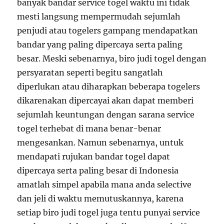
banyak bandar service togel waktu ini tidak
mesti langsung mempermudah sejumlah
penjudi atau togelers gampang mendapatkan
bandar yang paling dipercaya serta paling
besar. Meski sebenarnya, biro judi togel dengan
persyaratan seperti begitu sangatlah
diperlukan atau diharapkan beberapa togelers
dikarenakan dipercayai akan dapat memberi
sejumlah keuntungan dengan sarana service
togel terhebat di mana benar-benar
mengesankan. Namun sebenarnya, untuk
mendapati rujukan bandar togel dapat
dipercaya serta paling besar di Indonesia
amatlah simpel apabila mana anda selective
dan jeli di waktu memutuskannya, karena
setiap biro judi togel juga tentu punyai service