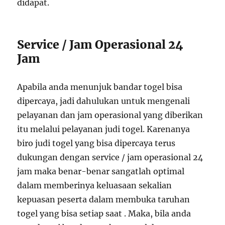
didapat.
Service / Jam Operasional 24
Jam
Apabila anda menunjuk bandar togel bisa
dipercaya, jadi dahulukan untuk mengenali
pelayanan dan jam operasional yang diberikan
itu melalui pelayanan judi togel. Karenanya
biro judi togel yang bisa dipercaya terus
dukungan dengan service / jam operasional 24
jam maka benar-benar sangatlah optimal
dalam memberinya keluasaan sekalian
kepuasan peserta dalam membuka taruhan
togel yang bisa setiap saat . Maka, bila anda