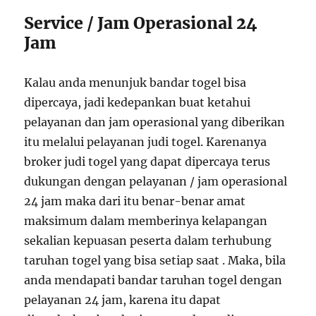
Service / Jam Operasional 24
Jam
Kalau anda menunjuk bandar togel bisa
dipercaya, jadi kedepankan buat ketahui
pelayanan dan jam operasional yang diberikan
itu melalui pelayanan judi togel. Karenanya
broker judi togel yang dapat dipercaya terus
dukungan dengan pelayanan / jam operasional
24 jam maka dari itu benar-benar amat
maksimum dalam memberinya kelapangan
sekalian kepuasan peserta dalam terhubung
taruhan togel yang bisa setiap saat . Maka, bila
anda mendapati bandar taruhan togel dengan
pelayanan 24 jam, karena itu dapat