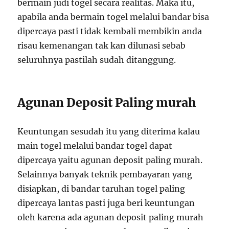
bermain judi togel secara realitas. Maka itu,
apabila anda bermain togel melalui bandar bisa
dipercaya pasti tidak kembali membikin anda
risau kemenangan tak kan dilunasi sebab
seluruhnya pastilah sudah ditanggung.
Agunan Deposit Paling murah
Keuntungan sesudah itu yang diterima kalau
main togel melalui bandar togel dapat
dipercaya yaitu agunan deposit paling murah.
Selainnya banyak teknik pembayaran yang
disiapkan, di bandar taruhan togel paling
dipercaya lantas pasti juga beri keuntungan
oleh karena ada agunan deposit paling murah