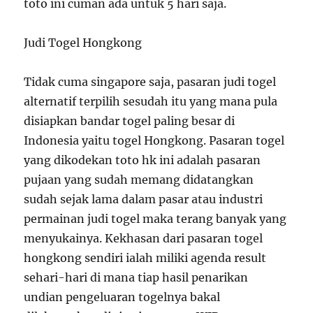
toto ini cuman ada untuk 5 hari saja.
Judi Togel Hongkong
Tidak cuma singapore saja, pasaran judi togel
alternatif terpilih sesudah itu yang mana pula
disiapkan bandar togel paling besar di
Indonesia yaitu togel Hongkong. Pasaran togel
yang dikodekan toto hk ini adalah pasaran
pujaan yang sudah memang didatangkan
sudah sejak lama dalam pasar atau industri
permainan judi togel maka terang banyak yang
menyukainya. Kekhasan dari pasaran togel
hongkong sendiri ialah miliki agenda result
sehari-hari di mana tiap hasil penarikan
undian pengeluaran togelnya bakal