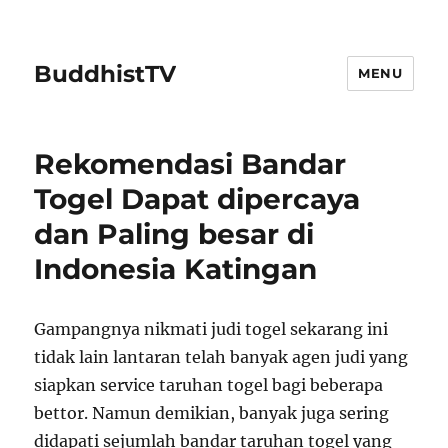
BuddhistTV
MENU
Rekomendasi Bandar
Togel Dapat dipercaya
dan Paling besar di
Indonesia Katingan
Gampangnya nikmati judi togel sekarang ini
tidak lain lantaran telah banyak agen judi yang
siapkan service taruhan togel bagi beberapa
bettor. Namun demikian, banyak juga sering
didapati sejumlah bandar taruhan togel yang