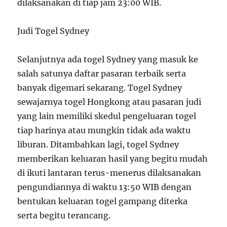
dilaksanakan di tiap jam 23:00 WIB.
Judi Togel Sydney
Selanjutnya ada togel Sydney yang masuk ke
salah satunya daftar pasaran terbaik serta
banyak digemari sekarang. Togel Sydney
sewajarnya togel Hongkong atau pasaran judi
yang lain memiliki skedul pengeluaran togel
tiap harinya atau mungkin tidak ada waktu
liburan. Ditambahkan lagi, togel Sydney
memberikan keluaran hasil yang begitu mudah
di ikuti lantaran terus-menerus dilaksanakan
pengundiannya di waktu 13:50 WIB dengan
bentukan keluaran togel gampang diterka
serta begitu terancang.