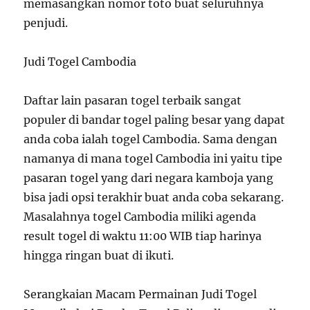
memasangkan nomor toto buat seluruhnya
penjudi.
Judi Togel Cambodia
Daftar lain pasaran togel terbaik sangat
populer di bandar togel paling besar yang dapat
anda coba ialah togel Cambodia. Sama dengan
namanya di mana togel Cambodia ini yaitu tipe
pasaran togel yang dari negara kamboja yang
bisa jadi opsi terakhir buat anda coba sekarang.
Masalahnya togel Cambodia miliki agenda
result togel di waktu 11:00 WIB tiap harinya
hingga ringan buat di ikuti.
Serangkaian Macam Permainan Judi Togel