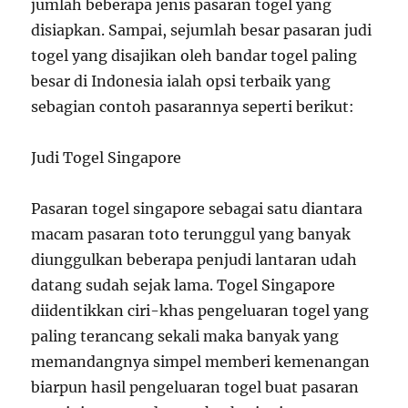
jumlah beberapa jenis pasaran togel yang
disiapkan. Sampai, sejumlah besar pasaran judi
togel yang disajikan oleh bandar togel paling
besar di Indonesia ialah opsi terbaik yang
sebagian contoh pasarannya seperti berikut:
Judi Togel Singapore
Pasaran togel singapore sebagai satu diantara
macam pasaran toto terunggul yang banyak
diunggulkan beberapa penjudi lantaran udah
datang sudah sejak lama. Togel Singapore
diidentikkan ciri-khas pengeluaran togel yang
paling terancang sekali maka banyak yang
memandangnya simpel memberi kemenangan
biarpun hasil pengeluaran togel buat pasaran