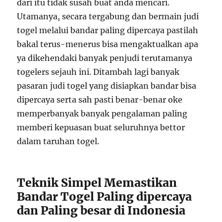
dari itu tidak susah buat anda mencari.
Utamanya, secara tergabung dan bermain judi
togel melalui bandar paling dipercaya pastilah
bakal terus-menerus bisa mengaktualkan apa
ya dikehendaki banyak penjudi terutamanya
togelers sejauh ini. Ditambah lagi banyak
pasaran judi togel yang disiapkan bandar bisa
dipercaya serta sah pasti benar-benar oke
memperbanyak banyak pengalaman paling
memberi kepuasan buat seluruhnya bettor
dalam taruhan togel.
Teknik Simpel Memastikan
Bandar Togel Paling dipercaya
dan Paling besar di Indonesia