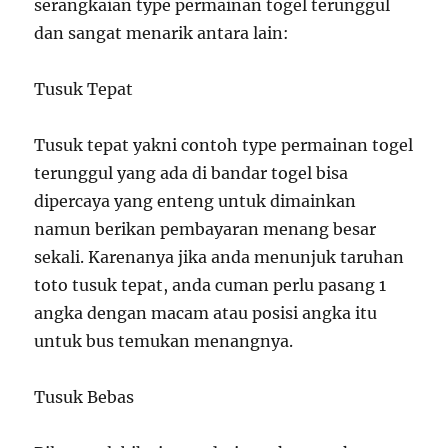
serangkaian type permainan togel terunggul
dan sangat menarik antara lain:
Tusuk Tepat
Tusuk tepat yakni contoh type permainan togel
terunggul yang ada di bandar togel bisa
dipercaya yang enteng untuk dimainkan
namun berikan pembayaran menang besar
sekali. Karenanya jika anda menunjuk taruhan
toto tusuk tepat, anda cuman perlu pasang 1
angka dengan macam atau posisi angka itu
untuk bus temukan menangnya.
Tusuk Bebas