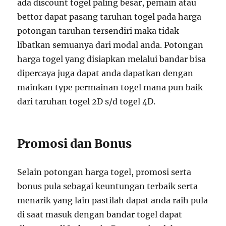
ada discount togel paling besar, pemain atau
bettor dapat pasang taruhan togel pada harga
potongan taruhan tersendiri maka tidak
libatkan semuanya dari modal anda. Potongan
harga togel yang disiapkan melalui bandar bisa
dipercaya juga dapat anda dapatkan dengan
mainkan type permainan togel mana pun baik
dari taruhan togel 2D s/d togel 4D.
Promosi dan Bonus
Selain potongan harga togel, promosi serta
bonus pula sebagai keuntungan terbaik serta
menarik yang lain pastilah dapat anda raih pula
di saat masuk dengan bandar togel dapat