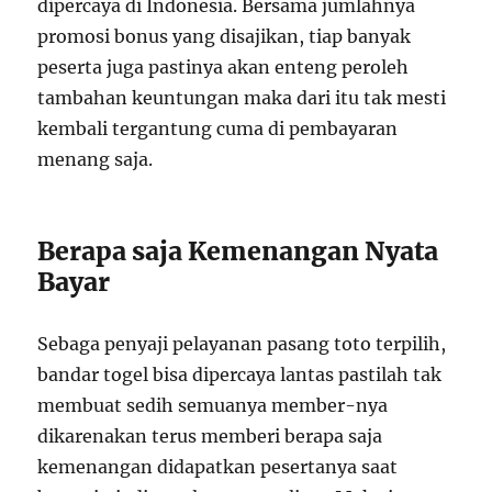
dipercaya di Indonesia. Bersama jumlahnya
promosi bonus yang disajikan, tiap banyak
peserta juga pastinya akan enteng peroleh
tambahan keuntungan maka dari itu tak mesti
kembali tergantung cuma di pembayaran
menang saja.
Berapa saja Kemenangan Nyata
Bayar
Sebaga penyaji pelayanan pasang toto terpilih,
bandar togel bisa dipercaya lantas pastilah tak
membuat sedih semuanya member-nya
dikarenakan terus memberi berapa saja
kemenangan didapatkan pesertanya saat