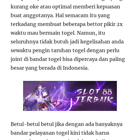
kurang oke atau optimal memberi kepuasan
buat anggotanya. Hal semacam itu yang
terkadang membuat beberapa bettor pikir 2x
waktu mau bermain togel. Namun, itu
seluruhnya tidak butuh jadi kegelisahan anda
sewaktu pengin taruhan togel dengan perlu
joint di bandar togel bisa dipercaya dan paling
besar yang berada di Indonesia.
Betul-betul betul jika dengan ada banyaknya
bandar pelayanan togel kini tidak harus