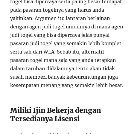
togel bisa dipercaya serta paling besar terdapat
pada pasaran togelnya yang harus anda
yakinkan. Argumen itu lantaran berlainan
dengan agen judi togel umumnya di mana agen
judi togel yang bisa dipercaya jelas punyai
pasaran judi togel yang semakin lebih komplet
serta sah dari WLA. Sebab itu, alternatif
pasaran togel mana saja yang anda tetapkan
dalam taruhan didalamnya tentu akan tidak
susah memberi banyak kebeuruntungan juga
kesempatan menang yang semakin lebih besar.
Miliki Ijin Bekerja dengan
Tersedianya Lisensi