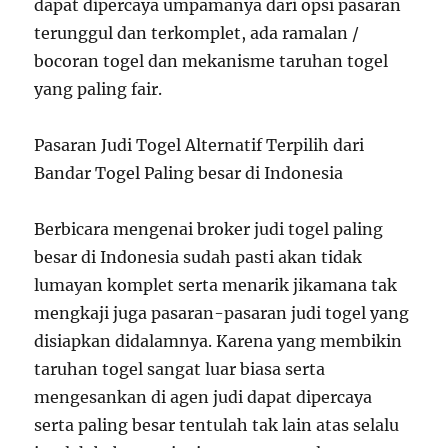
dapat dipercaya umpamanya dari opsi pasaran
terunggul dan terkomplet, ada ramalan /
bocoran togel dan mekanisme taruhan togel
yang paling fair.
Pasaran Judi Togel Alternatif Terpilih dari
Bandar Togel Paling besar di Indonesia
Berbicara mengenai broker judi togel paling
besar di Indonesia sudah pasti akan tidak
lumayan komplet serta menarik jikamana tak
mengkaji juga pasaran-pasaran judi togel yang
disiapkan didalamnya. Karena yang membikin
taruhan togel sangat luar biasa serta
mengesankan di agen judi dapat dipercaya
serta paling besar tentulah tak lain atas selalu