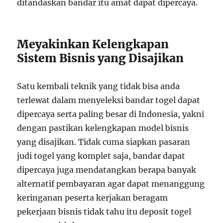
ditandaskan bandar itu amat dapat dipercaya.
Meyakinkan Kelengkapan
Sistem Bisnis yang Disajikan
Satu kembali teknik yang tidak bisa anda
terlewat dalam menyeleksi bandar togel dapat
dipercaya serta paling besar di Indonesia, yakni
dengan pastikan kelengkapan model bisnis
yang disajikan. Tidak cuma siapkan pasaran
judi togel yang komplet saja, bandar dapat
dipercaya juga mendatangkan berapa banyak
alternatif pembayaran agar dapat menanggung
keringanan peserta kerjakan beragam
pekerjaan bisnis tidak tahu itu deposit togel