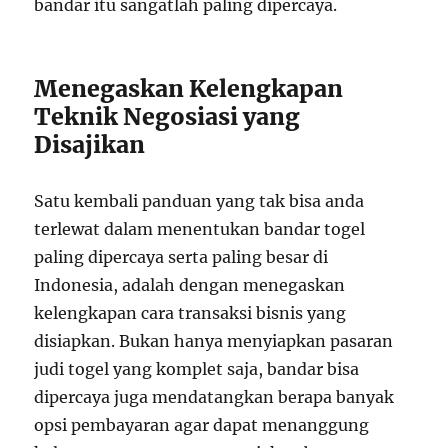
bandar itu sangatlah paling dipercaya.
Menegaskan Kelengkapan
Teknik Negosiasi yang
Disajikan
Satu kembali panduan yang tak bisa anda
terlewat dalam menentukan bandar togel
paling dipercaya serta paling besar di
Indonesia, adalah dengan menegaskan
kelengkapan cara transaksi bisnis yang
disiapkan. Bukan hanya menyiapkan pasaran
judi togel yang komplet saja, bandar bisa
dipercaya juga mendatangkan berapa banyak
opsi pembayaran agar dapat menanggung