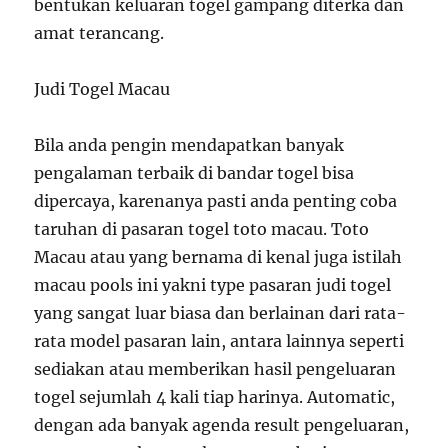
bentukan keluaran togel gampang diterka dan
amat terancang.
Judi Togel Macau
Bila anda pengin mendapatkan banyak
pengalaman terbaik di bandar togel bisa
dipercaya, karenanya pasti anda penting coba
taruhan di pasaran togel toto macau. Toto
Macau atau yang bernama di kenal juga istilah
macau pools ini yakni type pasaran judi togel
yang sangat luar biasa dan berlainan dari rata-
rata model pasaran lain, antara lainnya seperti
sediakan atau memberikan hasil pengeluaran
togel sejumlah 4 kali tiap harinya. Automatic,
dengan ada banyak agenda result pengeluaran,