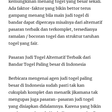
kemungkinan menang togel yang besar sekali.
Ada faktor-faktor yang bikin bettor terus
gampang menang bila main judi togel di
bandar dapat dipercaya misalnya dari alternatif
pasaran terbaik dan terkomplet, tersedianya
ramalan / bocoran togel dan struktur taruhan
togel yang fair.
Pasaran Judi Togel Alternatif Terbaik dari
Bandar Togel Paling besar di Indonesia
Berbicara mengenai agen judi togel paling
besar di Indonesia sudah pasti tak kan
cukuplah komplet dan menarik jikamana tak
mengupas juga pasaran-pasaran judi togel
yang disiapkan didalamnya. Karena yang bikin