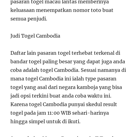
pasaran togel macau lantas memberinya
keluasaan menempatkan nomor toto buat
semua penjudi.
Judi Togel Cambodia
Daftar lain pasaran togel terhebat terkenal di
bandar togel paling besar yang dapat juga anda
coba adalah togel Cambodia. Sesuai namanya di
mana togel Cambodia ini ialah type pasaran
togel yang asal dari negara kamboja yang bisa
jadi opsi terkini buat anda coba waktu ini.
Karena togel Cambodia punyai skedul result
togel pada jam 11:00 WIB sehari-harinya
hingga simpel untuk di ikuti.