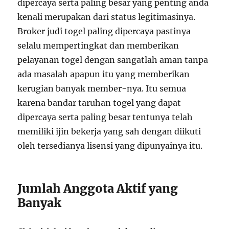
dipercaya serta paling besar yang penting anda
kenali merupakan dari status legitimasinya.
Broker judi togel paling dipercaya pastinya
selalu mempertingkat dan memberikan
pelayanan togel dengan sangatlah aman tanpa
ada masalah apapun itu yang memberikan
kerugian banyak member-nya. Itu semua
karena bandar taruhan togel yang dapat
dipercaya serta paling besar tentunya telah
memiliki ijin bekerja yang sah dengan diikuti
oleh tersedianya lisensi yang dipunyainya itu.
Jumlah Anggota Aktif yang
Banyak