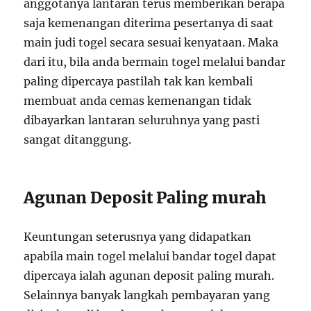
anggotanya lantaran terus memberikan berapa
saja kemenangan diterima pesertanya di saat
main judi togel secara sesuai kenyataan. Maka
dari itu, bila anda bermain togel melalui bandar
paling dipercaya pastilah tak kan kembali
membuat anda cemas kemenangan tidak
dibayarkan lantaran seluruhnya yang pasti
sangat ditanggung.
Agunan Deposit Paling murah
Keuntungan seterusnya yang didapatkan
apabila main togel melalui bandar togel dapat
dipercaya ialah agunan deposit paling murah.
Selainnya banyak langkah pembayaran yang