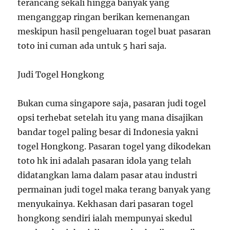
terancang sekali hingga banyak yang
menganggap ringan berikan kemenangan
meskipun hasil pengeluaran togel buat pasaran
toto ini cuman ada untuk 5 hari saja.
Judi Togel Hongkong
Bukan cuma singapore saja, pasaran judi togel
opsi terhebat setelah itu yang mana disajikan
bandar togel paling besar di Indonesia yakni
togel Hongkong. Pasaran togel yang dikodekan
toto hk ini adalah pasaran idola yang telah
didatangkan lama dalam pasar atau industri
permainan judi togel maka terang banyak yang
menyukainya. Kekhasan dari pasaran togel
hongkong sendiri ialah mempunyai skedul