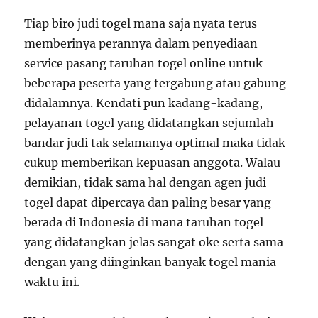
Tiap biro judi togel mana saja nyata terus
memberinya perannya dalam penyediaan
service pasang taruhan togel online untuk
beberapa peserta yang tergabung atau gabung
didalamnya. Kendati pun kadang-kadang,
pelayanan togel yang didatangkan sejumlah
bandar judi tak selamanya optimal maka tidak
cukup memberikan kepuasan anggota. Walau
demikian, tidak sama hal dengan agen judi
togel dapat dipercaya dan paling besar yang
berada di Indonesia di mana taruhan togel
yang didatangkan jelas sangat oke serta sama
dengan yang diinginkan banyak togel mania
waktu ini.