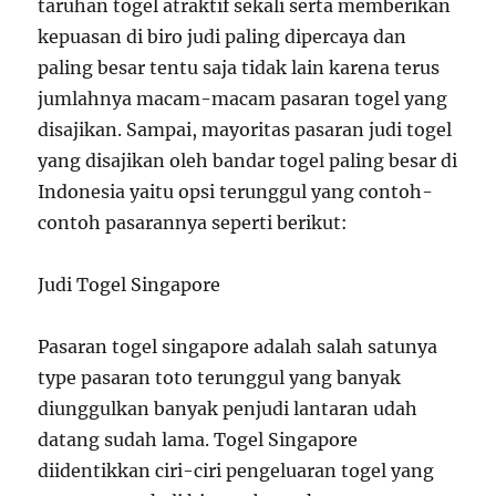
taruhan togel atraktif sekali serta memberikan
kepuasan di biro judi paling dipercaya dan
paling besar tentu saja tidak lain karena terus
jumlahnya macam-macam pasaran togel yang
disajikan. Sampai, mayoritas pasaran judi togel
yang disajikan oleh bandar togel paling besar di
Indonesia yaitu opsi terunggul yang contoh-
contoh pasarannya seperti berikut:
Judi Togel Singapore
Pasaran togel singapore adalah salah satunya
type pasaran toto terunggul yang banyak
diunggulkan banyak penjudi lantaran udah
datang sudah lama. Togel Singapore
diidentikkan ciri-ciri pengeluaran togel yang