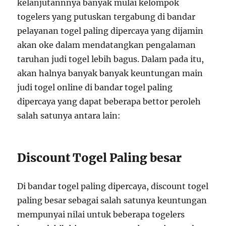
kelanjutannnya banyak mulai kelompok
togelers yang putuskan tergabung di bandar
pelayanan togel paling dipercaya yang dijamin
akan oke dalam mendatangkan pengalaman
taruhan judi togel lebih bagus. Dalam pada itu,
akan halnya banyak banyak keuntungan main
judi togel online di bandar togel paling
dipercaya yang dapat beberapa bettor peroleh
salah satunya antara lain:
Discount Togel Paling besar
Di bandar togel paling dipercaya, discount togel
paling besar sebagai salah satunya keuntungan
mempunyai nilai untuk beberapa togelers