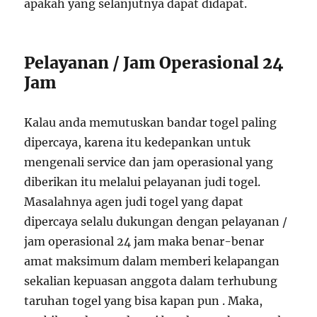
apakah yang selanjutnya dapat didapat.
Pelayanan / Jam Operasional 24
Jam
Kalau anda memutuskan bandar togel paling
dipercaya, karena itu kedepankan untuk
mengenali service dan jam operasional yang
diberikan itu melalui pelayanan judi togel.
Masalahnya agen judi togel yang dapat
dipercaya selalu dukungan dengan pelayanan /
jam operasional 24 jam maka benar-benar
amat maksimum dalam memberi kelapangan
sekalian kepuasan anggota dalam terhubung
taruhan togel yang bisa kapan pun . Maka,