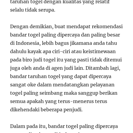
taruhan togel dengan kualitas yang relatif
selalu tidak serupa.
Dengan demikian, buat mendapat rekomendasi
bandar togel paling dipercaya dan paling besar
di Indonesia, lebih bagus jikamana anda tahu
dahulu kayak apa ciri-ciri atau keistimewaan
pada biro judi togel itu yang pasti tidak ditemui
juga oleh anda di agen judi lain. Ditambah lagi,
bandar taruhan togel yang dapat dipercaya
sangat oke dalam mendatangkan pelayanan
togel paling seimbang maka sanggup berikan
semua apakah yang terus-menerus terus
dikehendaki beberapa penjudi.
Dalam pada itu, bandar togel paling dipercaya