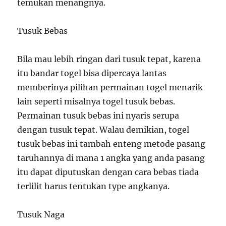
temukan menangnya.
Tusuk Bebas
Bila mau lebih ringan dari tusuk tepat, karena
itu bandar togel bisa dipercaya lantas
memberinya pilihan permainan togel menarik
lain seperti misalnya togel tusuk bebas.
Permainan tusuk bebas ini nyaris serupa
dengan tusuk tepat. Walau demikian, togel
tusuk bebas ini tambah enteng metode pasang
taruhannya di mana 1 angka yang anda pasang
itu dapat diputuskan dengan cara bebas tiada
terlilit harus tentukan type angkanya.
Tusuk Naga