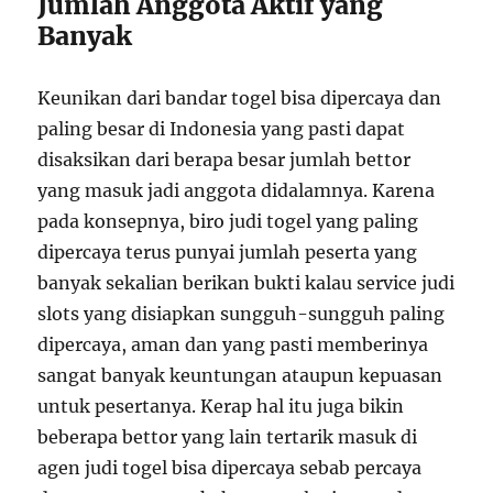
Jumlah Anggota Aktif yang
Banyak
Keunikan dari bandar togel bisa dipercaya dan
paling besar di Indonesia yang pasti dapat
disaksikan dari berapa besar jumlah bettor
yang masuk jadi anggota didalamnya. Karena
pada konsepnya, biro judi togel yang paling
dipercaya terus punyai jumlah peserta yang
banyak sekalian berikan bukti kalau service judi
slots yang disiapkan sungguh-sungguh paling
dipercaya, aman dan yang pasti memberinya
sangat banyak keuntungan ataupun kepuasan
untuk pesertanya. Kerap hal itu juga bikin
beberapa bettor yang lain tertarik masuk di
agen judi togel bisa dipercaya sebab percaya