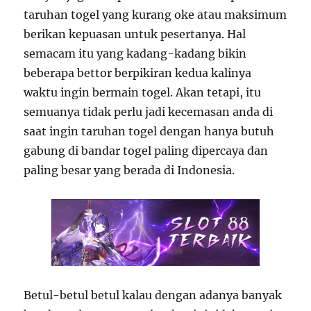
taruhan togel yang kurang oke atau maksimum
berikan kepuasan untuk pesertanya. Hal
semacam itu yang kadang-kadang bikin
beberapa bettor berpikiran kedua kalinya
waktu ingin bermain togel. Akan tetapi, itu
semuanya tidak perlu jadi kecemasan anda di
saat ingin taruhan togel dengan hanya butuh
gabung di bandar togel paling dipercaya dan
paling besar yang berada di Indonesia.
Betul-betul betul kalau dengan adanya banyak