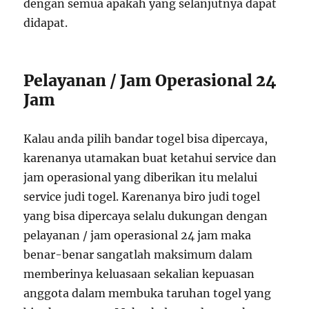
dengan semua apakah yang selanjutnya dapat
didapat.
Pelayanan / Jam Operasional 24
Jam
Kalau anda pilih bandar togel bisa dipercaya,
karenanya utamakan buat ketahui service dan
jam operasional yang diberikan itu melalui
service judi togel. Karenanya biro judi togel
yang bisa dipercaya selalu dukungan dengan
pelayanan / jam operasional 24 jam maka
benar-benar sangatlah maksimum dalam
memberinya keluasaan sekalian kepuasan
anggota dalam membuka taruhan togel yang