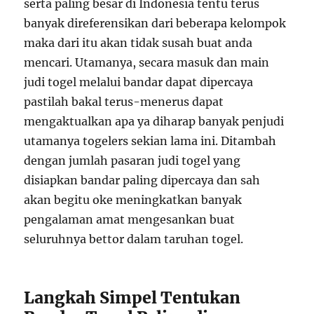
serta paling besar di Indonesia tentu terus
banyak direferensikan dari beberapa kelompok
maka dari itu akan tidak susah buat anda
mencari. Utamanya, secara masuk dan main
judi togel melalui bandar dapat dipercaya
pastilah bakal terus-menerus dapat
mengaktualkan apa ya diharap banyak penjudi
utamanya togelers sekian lama ini. Ditambah
dengan jumlah pasaran judi togel yang
disiapkan bandar paling dipercaya dan sah
akan begitu oke meningkatkan banyak
pengalaman amat mengesankan buat
seluruhnya bettor dalam taruhan togel.
Langkah Simpel Tentukan