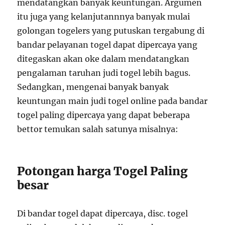
mendatangkan banyak keuntungan. Argumen
itu juga yang kelanjutannnya banyak mulai
golongan togelers yang putuskan tergabung di
bandar pelayanan togel dapat dipercaya yang
ditegaskan akan oke dalam mendatangkan
pengalaman taruhan judi togel lebih bagus.
Sedangkan, mengenai banyak banyak
keuntungan main judi togel online pada bandar
togel paling dipercaya yang dapat beberapa
bettor temukan salah satunya misalnya:
Potongan harga Togel Paling
besar
Di bandar togel dapat dipercaya, disc. togel