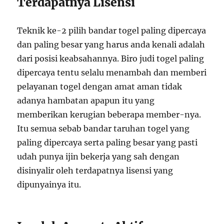
Terdapatnya Lisensi
Teknik ke-2 pilih bandar togel paling dipercaya
dan paling besar yang harus anda kenali adalah
dari posisi keabsahannya. Biro judi togel paling
dipercaya tentu selalu menambah dan memberi
pelayanan togel dengan amat aman tidak
adanya hambatan apapun itu yang
memberikan kerugian beberapa member-nya.
Itu semua sebab bandar taruhan togel yang
paling dipercaya serta paling besar yang pasti
udah punya ijin bekerja yang sah dengan
disinyalir oleh terdapatnya lisensi yang
dipunyainya itu.