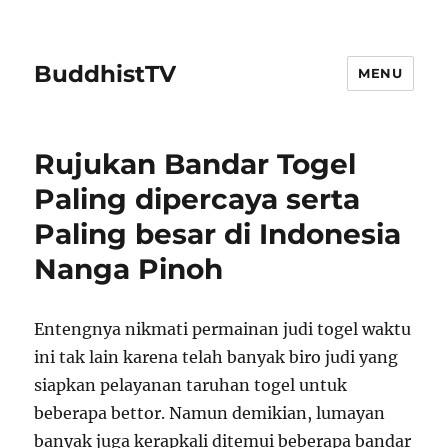
BuddhistTV
MENU
Rujukan Bandar Togel
Paling dipercaya serta
Paling besar di Indonesia
Nanga Pinoh
Entengnya nikmati permainan judi togel waktu
ini tak lain karena telah banyak biro judi yang
siapkan pelayanan taruhan togel untuk
beberapa bettor. Namun demikian, lumayan
banyak juga kerapkali ditemui beberapa bandar