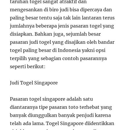
taruhan togel sangat atraktif dan
mengesankan di biro judi bisa dipercaya dan
paling besar tentu saja tak lain lantaran terus
jumlahnya beberapa jenis pasaran togel yang
disiapkan. Bahkan juga, sejumlah besar
pasaran judi togel yang disajikan oleh bandar
togel paling besar di Indonesia yakni opsi
terpilih yang sebagian contoh pasarannya
seperti berikut:
Judi Togel Singapore
Pasaran togel singapore adalah satu
diantaranya tipe pasaran toto terhebat yang
banyak diunggulkan banyak penjudi karena
telah ada lama. Togel Singapore diidentikkan