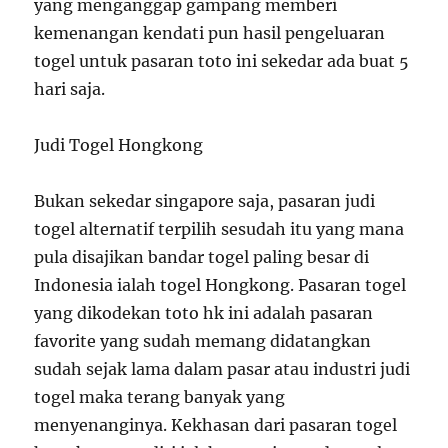
yang menganggap gampang memberi
kemenangan kendati pun hasil pengeluaran
togel untuk pasaran toto ini sekedar ada buat 5
hari saja.
Judi Togel Hongkong
Bukan sekedar singapore saja, pasaran judi
togel alternatif terpilih sesudah itu yang mana
pula disajikan bandar togel paling besar di
Indonesia ialah togel Hongkong. Pasaran togel
yang dikodekan toto hk ini adalah pasaran
favorite yang sudah memang didatangkan
sudah sejak lama dalam pasar atau industri judi
togel maka terang banyak yang
menyenanginya. Kekhasan dari pasaran togel