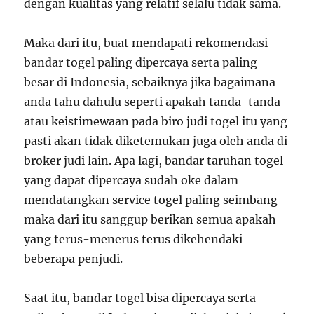
dengan kualitas yang relatif selalu tidak sama.
Maka dari itu, buat mendapati rekomendasi
bandar togel paling dipercaya serta paling
besar di Indonesia, sebaiknya jika bagaimana
anda tahu dahulu seperti apakah tanda-tanda
atau keistimewaan pada biro judi togel itu yang
pasti akan tidak diketemukan juga oleh anda di
broker judi lain. Apa lagi, bandar taruhan togel
yang dapat dipercaya sudah oke dalam
mendatangkan service togel paling seimbang
maka dari itu sanggup berikan semua apakah
yang terus-menerus terus dikehendaki
beberapa penjudi.
Saat itu, bandar togel bisa dipercaya serta