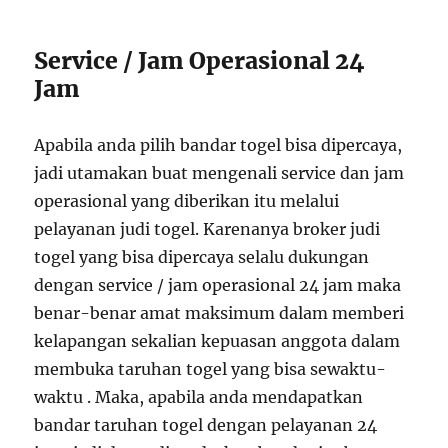
Service / Jam Operasional 24
Jam
Apabila anda pilih bandar togel bisa dipercaya,
jadi utamakan buat mengenali service dan jam
operasional yang diberikan itu melalui
pelayanan judi togel. Karenanya broker judi
togel yang bisa dipercaya selalu dukungan
dengan service / jam operasional 24 jam maka
benar-benar amat maksimum dalam memberi
kelapangan sekalian kepuasan anggota dalam
membuka taruhan togel yang bisa sewaktu-
waktu . Maka, apabila anda mendapatkan
bandar taruhan togel dengan pelayanan 24