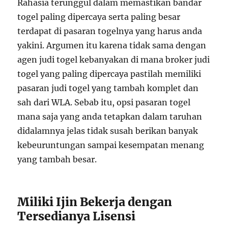
Rahasia terunggul dalam memastikan bandar
togel paling dipercaya serta paling besar
terdapat di pasaran togelnya yang harus anda
yakini. Argumen itu karena tidak sama dengan
agen judi togel kebanyakan di mana broker judi
togel yang paling dipercaya pastilah memiliki
pasaran judi togel yang tambah komplet dan
sah dari WLA. Sebab itu, opsi pasaran togel
mana saja yang anda tetapkan dalam taruhan
didalamnya jelas tidak susah berikan banyak
kebeuruntungan sampai kesempatan menang
yang tambah besar.
Miliki Ijin Bekerja dengan
Tersedianya Lisensi