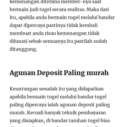
kemenangan diterima member-nya saat
bermain judi togel secara realitas. Maka dari
itu, apabila anda bermain togel melalui bandar
dapat dipercaya pastinya tidak kembali
membuat anda risau kemenangan tidak
dilunasi sebab semuanya itu pastilah sudah
ditanggung.
Agunan Deposit Paling murah
Keuntungan sesudah itu yang didapatkan
apabila bermain togel melalui bandar togel
paling dipercaya ialah agunan deposit paling
murah. Kecuali banyak teknik pembayaran
yang disiapkan, di bandar taruhan togel bisa