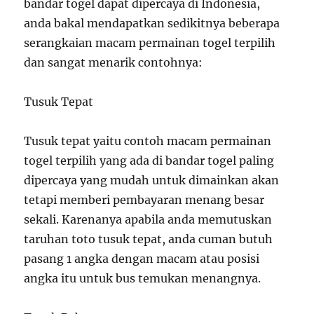
bandar togel dapat dipercaya di Indonesia,
anda bakal mendapatkan sedikitnya beberapa
serangkaian macam permainan togel terpilih
dan sangat menarik contohnya:
Tusuk Tepat
Tusuk tepat yaitu contoh macam permainan
togel terpilih yang ada di bandar togel paling
dipercaya yang mudah untuk dimainkan akan
tetapi memberi pembayaran menang besar
sekali. Karenanya apabila anda memutuskan
taruhan toto tusuk tepat, anda cuman butuh
pasang 1 angka dengan macam atau posisi
angka itu untuk bus temukan menangnya.