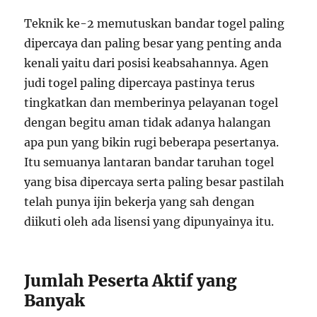
Teknik ke-2 memutuskan bandar togel paling
dipercaya dan paling besar yang penting anda
kenali yaitu dari posisi keabsahannya. Agen
judi togel paling dipercaya pastinya terus
tingkatkan dan memberinya pelayanan togel
dengan begitu aman tidak adanya halangan
apa pun yang bikin rugi beberapa pesertanya.
Itu semuanya lantaran bandar taruhan togel
yang bisa dipercaya serta paling besar pastilah
telah punya ijin bekerja yang sah dengan
diikuti oleh ada lisensi yang dipunyainya itu.
Jumlah Peserta Aktif yang
Banyak