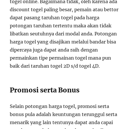
togel online. Bagaimana tidak, oleh karena ada
discount togel paling besar, pemain atau bettor
dapat pasang taruhan togel pada harga
potongan taruhan tertentu maka akan tidak
libatkan seutuhnya dari modal anda. Potongan
harga togel yang disajikan melalui bandar bisa
dipercaya juga dapat anda raih dengan
permainkan tipe permainan togel mana pun
baik dari taruhan togel 2D s/d togel 4D.
Promosi serta Bonus
Selain potongan harga togel, promosi serta
bonus pula adalah keuntungan terunggul serta
menarik yang lain tentunya dapat anda capai