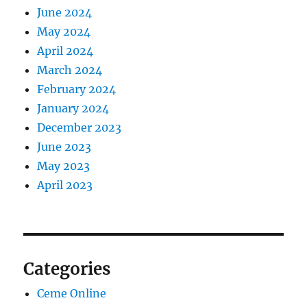
June 2024
May 2024
April 2024
March 2024
February 2024
January 2024
December 2023
June 2023
May 2023
April 2023
Categories
Ceme Online