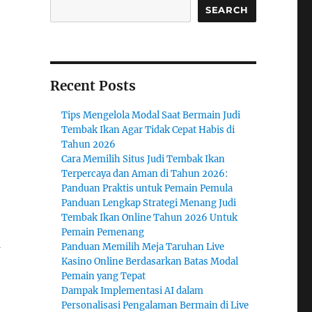
SEARCH
Recent Posts
Tips Mengelola Modal Saat Bermain Judi
Tembak Ikan Agar Tidak Cepat Habis di
Tahun 2026
Cara Memilih Situs Judi Tembak Ikan
Terpercaya dan Aman di Tahun 2026:
Panduan Praktis untuk Pemain Pemula
Panduan Lengkap Strategi Menang Judi
Tembak Ikan Online Tahun 2026 Untuk
Pemain Pemenang
a
Panduan Memilih Meja Taruhan Live
Kasino Online Berdasarkan Batas Modal
Pemain yang Tepat
Dampak Implementasi AI dalam
Personalisasi Pengalaman Bermain di Live