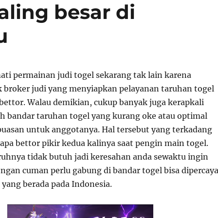
aling besar di
u
ti permainan judi togel sekarang tak lain karena
 broker judi yang menyiapkan pelayanan taruhan togel
bettor. Walau demikian, cukup banyak juga kerapkali
ah bandar taruhan togel yang kurang oke atau optimal
asan untuk anggotanya. Hal tersebut yang terkadang
pa bettor pikir kedua kalinya saat pengin main togel.
ruhnya tidak butuh jadi keresahan anda sewaktu ingin
engan cuman perlu gabung di bandar togel bisa dipercay
r yang berada pada Indonesia.