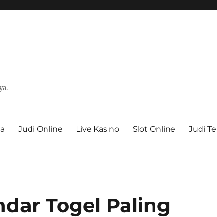
ya.
sa
Judi Online
Live Kasino
Slot Online
Judi T
dar Togel Paling