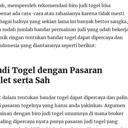
, memperoleh rekomendasi biro judi togel bisa
benar ada cara-cara atau rahasianya karena tidak mesti
agai halnya yang sekian lama ini banyak bettor sangka,
an sudah jumlah bandar permainan judi yang udah bekerja
knik ringan tentukan bandar togel dapat dipercaya dan
Indonesia yang diantaranya seperti berikut:
udi Togel dengan Pasaran
et serta Sah
t dalam tentukan bandar togel dapat dipercaya dan pali
di pasaran togelnya yang harus anda yakinkan. Argumen
rlainan dengan biro judi togel umumnya di mana broker
paling dipercaya nyata punya pasaran judi togel yang