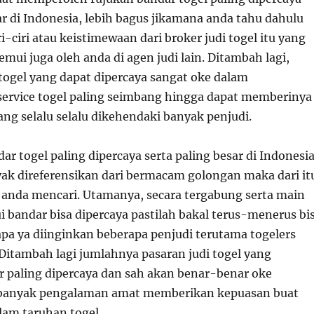
ar di Indonesia, lebih bagus jikamana anda tahu dahulu
i-ciri atau keistimewaan dari broker judi togel itu yang
temui juga oleh anda di agen judi lain. Ditambah lagi,
togel yang dapat dipercaya sangat oke dalam
rvice togel paling seimbang hingga dapat memberinya
ng selalu selalu dikehendaki banyak penjudi.
r togel paling dipercaya serta paling besar di Indonesi
yak direferensikan dari bermacam golongan maka dari it
t anda mencari. Utamanya, secara tergabung serta main
ui bandar bisa dipercaya pastilah bakal terus-menerus bi
apa ya diinginkan beberapa penjudi terutama togelers
 Ditambah lagi jumlahnya pasaran judi togel yang
r paling dipercaya dan sah akan benar-benar oke
anyak pengalaman amat memberikan kepuasan buat
lam taruhan togel.