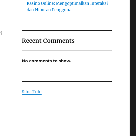
Kasino Online: Mengoptimalkan Interaksi
dan Hiburan Pengguna
i
Recent Comments
No comments to show.
Situs Toto