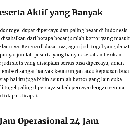
eserta Aktif yang Banyak
andar togel dapat dipercaya dan paling besar di Indonesia
t disaksikan dari berapa besar jumlah bettor yang masuk
alamnya. Karena di dasarnya, agen judi togel yang dapat
 punyai jumlah peserta yang banyak sekalian berikan
e judi slots yang disiapkan serius bisa dipercaya, aman
memberi sangat banyak keuntungan atau kepuasan buat
p hal itu juga bikin sejumlah bettor yang lain suka
di togel paling dipercaya sebab percaya dengan semua
i dapat dicapai.
/ Jam Operasional 24 Jam