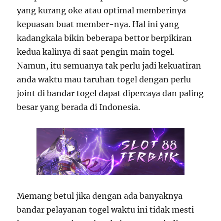
yang kurang oke atau optimal memberinya
kepuasan buat member-nya. Hal ini yang
kadangkala bikin beberapa bettor berpikiran
kedua kalinya di saat pengin main togel.
Namun, itu semuanya tak perlu jadi kekuatiran
anda waktu mau taruhan togel dengan perlu
joint di bandar togel dapat dipercaya dan paling
besar yang berada di Indonesia.
Memang betul jika dengan ada banyaknya
bandar pelayanan togel waktu ini tidak mesti