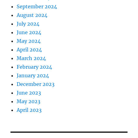
September 2024
August 2024
July 2024
June 2024
May 2024
April 2024
March 2024
February 2024
January 2024
December 2023
June 2023
May 2023
April 2023