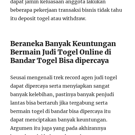
dapat jamin keluasaan anggota lakukan
beberapa pekerjaan transaksi bisnis tidak tahu
itu deposit togel atau withdraw.
Beraneka Banyak Keuntungan
Bermain Judi Togel Online di
Bandar Togel Bisa dipercaya
Seusai mengenali trek record agen judi togel
dapat dipercaya serta menyiapkan sangat
banyak kelebihan, pastinya banyak penjudi
lantas bisa bertaruh jika tergabung serta
bermain togel di bandar bisa dipercaya itu
dapat menciptakan banyak keuntungan.
Argumen itu juga yang pada akhirannya