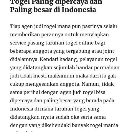
Togel Paling dipercaya dan
Paling besar di Indonesia
Tiap agen judi togel mana pun pastinya selalu
memberikan perannya untuk menyiapkan
service pasang taruhan togel online bagi
beberapa anggota yang tergabung atau joint
didalamnya. Kendati kadang, pelayanan togel
yang didatangkan sejumlah bandar permainan
judi tidak mesti maksimum maka dari itu gak
cukup mengesankan anggota. Namun, tidak
sama perihal dengan agen judi togel bisa
dipercaya dan paling besar yang berada pada
Indonesia di mana taruhan togel yang
didatangkan nyata sudah oke serta sama
dengan yang dikehendaki banyak togel mania