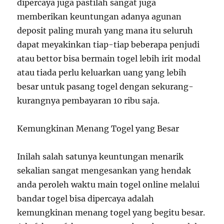
dipercaya juga pastilah sangat juga
memberikan keuntungan adanya agunan
deposit paling murah yang mana itu seluruh
dapat meyakinkan tiap-tiap beberapa penjudi
atau bettor bisa bermain togel lebih irit modal
atau tiada perlu keluarkan uang yang lebih
besar untuk pasang togel dengan sekurang-
kurangnya pembayaran 10 ribu saja.
Kemungkinan Menang Togel yang Besar
Inilah salah satunya keuntungan menarik
sekalian sangat mengesankan yang hendak
anda peroleh waktu main togel online melalui
bandar togel bisa dipercaya adalah
kemungkinan menang togel yang begitu besar.