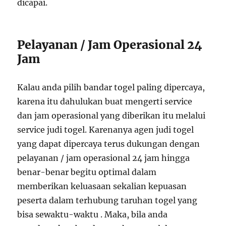
dicapai.
Pelayanan / Jam Operasional 24
Jam
Kalau anda pilih bandar togel paling dipercaya,
karena itu dahulukan buat mengerti service
dan jam operasional yang diberikan itu melalui
service judi togel. Karenanya agen judi togel
yang dapat dipercaya terus dukungan dengan
pelayanan / jam operasional 24 jam hingga
benar-benar begitu optimal dalam
memberikan keluasaan sekalian kepuasan
peserta dalam terhubung taruhan togel yang
bisa sewaktu-waktu . Maka, bila anda