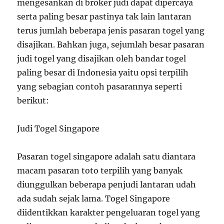
mengesankan di broker judi dapat dipercaya
serta paling besar pastinya tak lain lantaran
terus jumlah beberapa jenis pasaran togel yang
disajikan. Bahkan juga, sejumlah besar pasaran
judi togel yang disajikan oleh bandar togel
paling besar di Indonesia yaitu opsi terpilih
yang sebagian contoh pasarannya seperti
berikut:
Judi Togel Singapore
Pasaran togel singapore adalah satu diantara
macam pasaran toto terpilih yang banyak
diunggulkan beberapa penjudi lantaran udah
ada sudah sejak lama. Togel Singapore
diidentikkan karakter pengeluaran togel yang