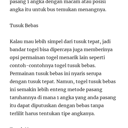
pasang 1 angka dengan macam atau posisi
angka itu untuk bus temukan menangnya.
Tusuk Bebas
Kalau mau lebih simpel dari tusuk tepat, jadi
bandar togel bisa dipercaya juga memberinya
opsi permainan togel menarik lain seperti
contoh-contohnya togel tusuk bebas.
Permainan tusuk bebas ini nyaris serupa
dengan tusuk tepat. Namun, togel tusuk bebas
ini semakin lebih enteng metode pasang
taruhannya di mana 1 angka yang anda pasang
itu dapat diputuskan dengan bebas tanpa
terlilit harus tentukan tipe angkanya.