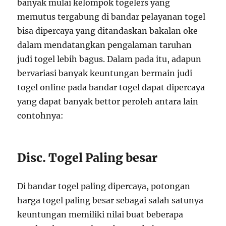
banyak mulai kelompok togelers yang
memutus tergabung di bandar pelayanan togel
bisa dipercaya yang ditandaskan bakalan oke
dalam mendatangkan pengalaman taruhan
judi togel lebih bagus. Dalam pada itu, adapun
bervariasi banyak keuntungan bermain judi
togel online pada bandar togel dapat dipercaya
yang dapat banyak bettor peroleh antara lain
contohnya:
Disc. Togel Paling besar
Di bandar togel paling dipercaya, potongan
harga togel paling besar sebagai salah satunya
keuntungan memiliki nilai buat beberapa