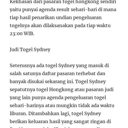
Kekhasan dari pasaran togel hongkong sendiri
yaitu punyai agenda result sehari-hari di mana
tiap hasil penarikan undian pengeluaran
togelnya akan dilaksanakan pada tiap waktu
23:00 WIB.
Judi Togel Sydney
Seterusnya ada togel Sydney yang masuk di
salah satunya daftar pasaran terhebat dan
banyak disukai sekarang ini. Togel Sydney
sepatutnya togel Hongkong atau pasaran judi
yang lain punya agenda pengeluaran togel
sehari-harinya atau mungkin tidak ada waktu
liburan. Ditambahkan lagi, togel Sydney
berikan keluaran hasil yang sangat ringan di