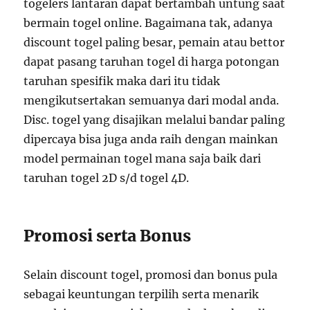
togelers lantaran dapat bertambah untung saat
bermain togel online. Bagaimana tak, adanya
discount togel paling besar, pemain atau bettor
dapat pasang taruhan togel di harga potongan
taruhan spesifik maka dari itu tidak
mengikutsertakan semuanya dari modal anda.
Disc. togel yang disajikan melalui bandar paling
dipercaya bisa juga anda raih dengan mainkan
model permainan togel mana saja baik dari
taruhan togel 2D s/d togel 4D.
Promosi serta Bonus
Selain discount togel, promosi dan bonus pula
sebagai keuntungan terpilih serta menarik