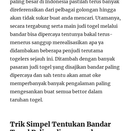
paling besar di Indonesia pastilah terus banyak
direferensikan dari pelbagai golongan hingga
akan tidak sukar buat anda mencari. Utamanya,
secara tergabung serta main judi togel melalui
bandar bisa dipercaya tentunya bakal terus-
menerus sanggup merealisasikan apa ya
didambakan beberapa penjudi terutama
togelers sejauh ini. Ditambah dengan banyak
pasaran judi togel yang disajikan bandar paling
dipercaya dan sah tentu akan amat oke
memperbanyak banyak pengalaman paling
mengesankan buat semua bettor dalam
taruhan togel.
Trik Simpel Tentukan Bandar