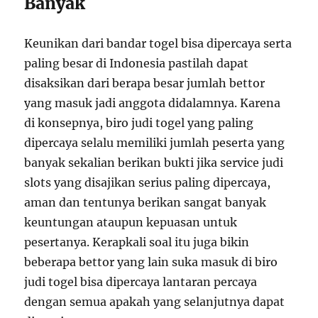
Banyak
Keunikan dari bandar togel bisa dipercaya serta
paling besar di Indonesia pastilah dapat
disaksikan dari berapa besar jumlah bettor
yang masuk jadi anggota didalamnya. Karena
di konsepnya, biro judi togel yang paling
dipercaya selalu memiliki jumlah peserta yang
banyak sekalian berikan bukti jika service judi
slots yang disajikan serius paling dipercaya,
aman dan tentunya berikan sangat banyak
keuntungan ataupun kepuasan untuk
pesertanya. Kerapkali soal itu juga bikin
beberapa bettor yang lain suka masuk di biro
judi togel bisa dipercaya lantaran percaya
dengan semua apakah yang selanjutnya dapat