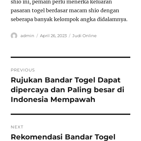
shio ini, pemain perlu menerka keluaran
pasaran togel berdasar macam shio dengan
seberapa banyak kelompok angka didalamnya.
Author
Posted
Categories
admin
April 26, 2023
Judi Online
on
Post
PREVIOUS
navigation
Rujukan Bandar Togel Dapat
Previous
post:
dipercaya dan Paling besar di
Indonesia Mempawah
NEXT
Rekomendasi Bandar Togel
Next