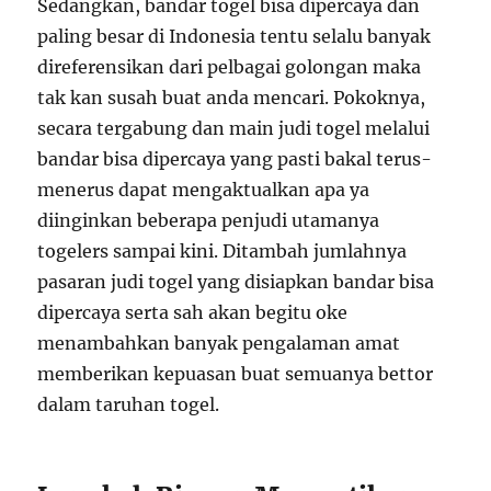
Sedangkan, bandar togel bisa dipercaya dan
paling besar di Indonesia tentu selalu banyak
direferensikan dari pelbagai golongan maka
tak kan susah buat anda mencari. Pokoknya,
secara tergabung dan main judi togel melalui
bandar bisa dipercaya yang pasti bakal terus-
menerus dapat mengaktualkan apa ya
diinginkan beberapa penjudi utamanya
togelers sampai kini. Ditambah jumlahnya
pasaran judi togel yang disiapkan bandar bisa
dipercaya serta sah akan begitu oke
menambahkan banyak pengalaman amat
memberikan kepuasan buat semuanya bettor
dalam taruhan togel.