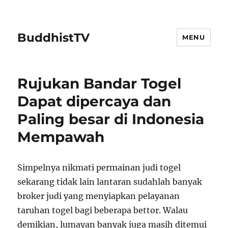
BuddhistTV
MENU
Rujukan Bandar Togel
Dapat dipercaya dan
Paling besar di Indonesia
Mempawah
Simpelnya nikmati permainan judi togel
sekarang tidak lain lantaran sudahlah banyak
broker judi yang menyiapkan pelayanan
taruhan togel bagi beberapa bettor. Walau
demikian, lumayan banyak juga masih ditemui