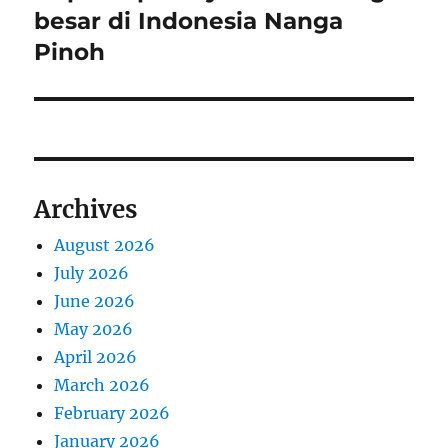
besar di Indonesia Nanga
Pinoh
Archives
August 2026
July 2026
June 2026
May 2026
April 2026
March 2026
February 2026
January 2026