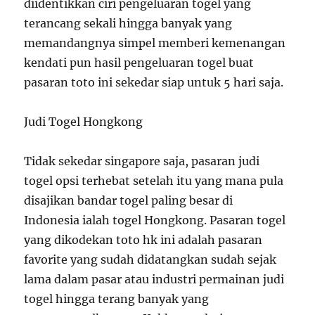
diidentikkan ciri pengeluaran togel yang
terancang sekali hingga banyak yang
memandangnya simpel memberi kemenangan
kendati pun hasil pengeluaran togel buat
pasaran toto ini sekedar siap untuk 5 hari saja.
Judi Togel Hongkong
Tidak sekedar singapore saja, pasaran judi
togel opsi terhebat setelah itu yang mana pula
disajikan bandar togel paling besar di
Indonesia ialah togel Hongkong. Pasaran togel
yang dikodekan toto hk ini adalah pasaran
favorite yang sudah didatangkan sudah sejak
lama dalam pasar atau industri permainan judi
togel hingga terang banyak yang