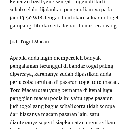
keluaran hasil yang sangat ringan di ikuti
sebab selalu dijalankan pengundiannya pada
jam 13:50 WIB dengan bentukan keluaran togel
gampang diterka serta benar-benar terancang.
Judi Togel Macau
Apabila anda ingin memperoleh banyak
pengalaman terunggul di bandar togel paling
dipercaya, karenanya sudah dipastikan anda
perlu coba taruhan di pasaran togel toto macau.
Toto Macau atau yang bernama di kenal juga
panggilan macau pools ini yaitu type pasaran
judi togel yang bagus sekali serta tidak serupa
dari biasanya macam pasaran lain, satu
diantaranya seperti siapkan atau memberikan