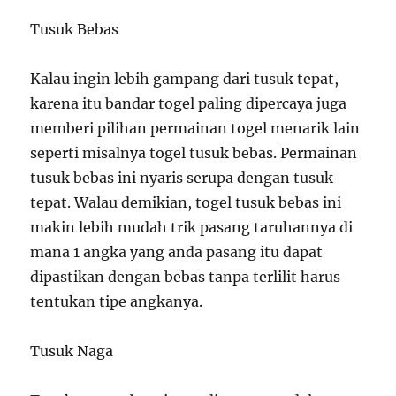
Tusuk Bebas
Kalau ingin lebih gampang dari tusuk tepat,
karena itu bandar togel paling dipercaya juga
memberi pilihan permainan togel menarik lain
seperti misalnya togel tusuk bebas. Permainan
tusuk bebas ini nyaris serupa dengan tusuk
tepat. Walau demikian, togel tusuk bebas ini
makin lebih mudah trik pasang taruhannya di
mana 1 angka yang anda pasang itu dapat
dipastikan dengan bebas tanpa terlilit harus
tentukan tipe angkanya.
Tusuk Naga