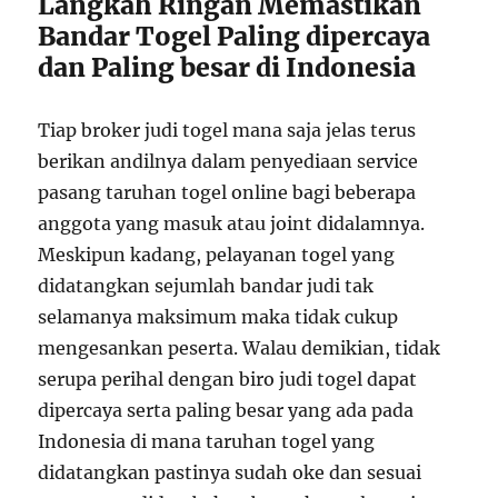
Langkah Ringan Memastikan
Bandar Togel Paling dipercaya
dan Paling besar di Indonesia
Tiap broker judi togel mana saja jelas terus
berikan andilnya dalam penyediaan service
pasang taruhan togel online bagi beberapa
anggota yang masuk atau joint didalamnya.
Meskipun kadang, pelayanan togel yang
didatangkan sejumlah bandar judi tak
selamanya maksimum maka tidak cukup
mengesankan peserta. Walau demikian, tidak
serupa perihal dengan biro judi togel dapat
dipercaya serta paling besar yang ada pada
Indonesia di mana taruhan togel yang
didatangkan pastinya sudah oke dan sesuai