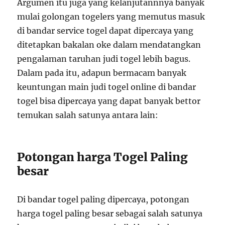
Argumen itu juga yang kelanjutannnya banyak
mulai golongan togelers yang memutus masuk
di bandar service togel dapat dipercaya yang
ditetapkan bakalan oke dalam mendatangkan
pengalaman taruhan judi togel lebih bagus.
Dalam pada itu, adapun bermacam banyak
keuntungan main judi togel online di bandar
togel bisa dipercaya yang dapat banyak bettor
temukan salah satunya antara lain:
Potongan harga Togel Paling
besar
Di bandar togel paling dipercaya, potongan
harga togel paling besar sebagai salah satunya