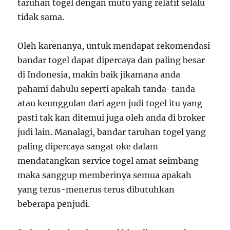
taruhan togel dengan mutu yang relatif selalu
tidak sama.
Oleh karenanya, untuk mendapat rekomendasi
bandar togel dapat dipercaya dan paling besar
di Indonesia, makin baik jikamana anda
pahami dahulu seperti apakah tanda-tanda
atau keunggulan dari agen judi togel itu yang
pasti tak kan ditemui juga oleh anda di broker
judi lain. Manalagi, bandar taruhan togel yang
paling dipercaya sangat oke dalam
mendatangkan service togel amat seimbang
maka sanggup memberinya semua apakah
yang terus-menerus terus dibutuhkan
beberapa penjudi.