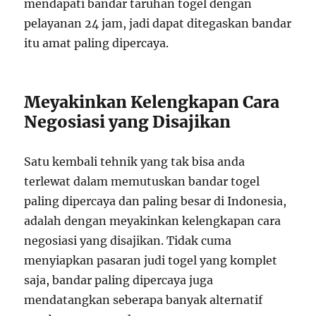
mendapati bandar taruhan togel dengan
pelayanan 24 jam, jadi dapat ditegaskan bandar
itu amat paling dipercaya.
Meyakinkan Kelengkapan Cara
Negosiasi yang Disajikan
Satu kembali tehnik yang tak bisa anda
terlewat dalam memutuskan bandar togel
paling dipercaya dan paling besar di Indonesia,
adalah dengan meyakinkan kelengkapan cara
negosiasi yang disajikan. Tidak cuma
menyiapkan pasaran judi togel yang komplet
saja, bandar paling dipercaya juga
mendatangkan seberapa banyak alternatif