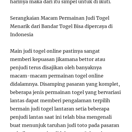
harinya maka dari itu simpel untuk di ikuti.
Serangkaian Macam Permainan Judi Togel
Menarik dari Bandar Togel Bisa dipercaya di
Indonesia
Main judi togel online pastinya sangat
memberi kepuasan jikamana bettor atau
penjudi terus disajikan oleh banyaknya
macam-macam permainan togel online
didalamnya. Disamping pasaran yang komplet,
beberapa jenis permainan togel yang bervariasi
lantas dapat memberi pengalaman terpilih
bermain judi togel lantaran setia beberapa
penjudi lantas saat ini telah bisa mengenali
buat menunjuk taruhan judi toto pada pasaran