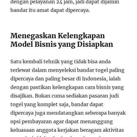
dengan pelayanan 24 jam, jadi dapat dijamin
bandar itu amat dapat dipercaya.
Menegaskan Kelengkapan
Model Bisnis yang Disiapkan
Satu kembali tehnik yang tidak bisa anda
terlewat dalam menyeleksi bandar togel paling
dipercaya dan paling besar di Indonesia, ialah
dengan pastikan kelengkapan cara bisnis yang
disajikan. Bukan cuma sediakan pasaran judi
togel yang komplet saja, bandar dapat
dipercaya juga mendatangkan seberapa banyak
opsi pembayaran agar dapat menanggung
keluasaan anggota kerjakan beragam aktivitas