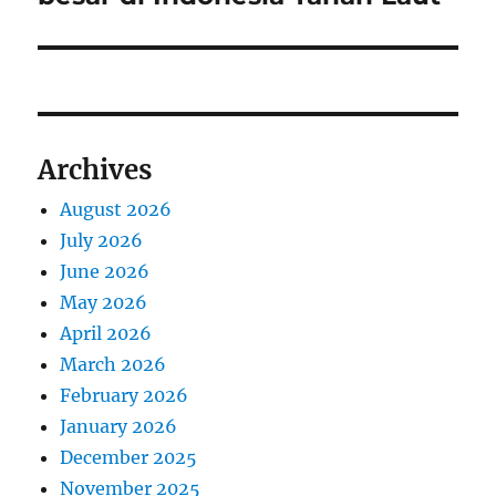
Archives
August 2026
July 2026
June 2026
May 2026
April 2026
March 2026
February 2026
January 2026
December 2025
November 2025