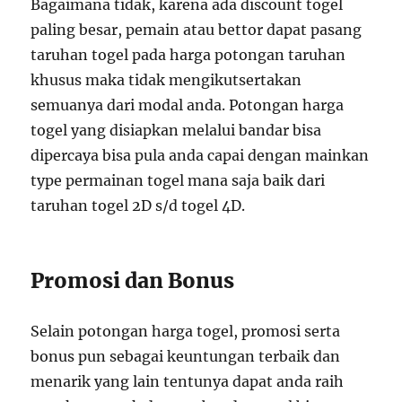
Bagaimana tidak, karena ada discount togel
paling besar, pemain atau bettor dapat pasang
taruhan togel pada harga potongan taruhan
khusus maka tidak mengikutsertakan
semuanya dari modal anda. Potongan harga
togel yang disiapkan melalui bandar bisa
dipercaya bisa pula anda capai dengan mainkan
type permainan togel mana saja baik dari
taruhan togel 2D s/d togel 4D.
Promosi dan Bonus
Selain potongan harga togel, promosi serta
bonus pun sebagai keuntungan terbaik dan
menarik yang lain tentunya dapat anda raih