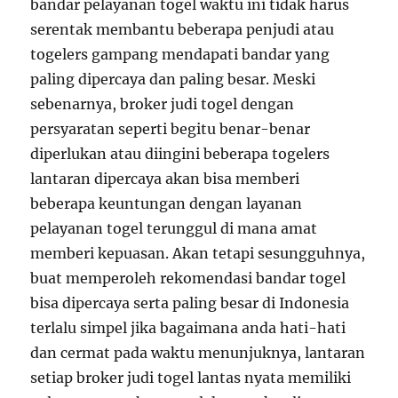
bandar pelayanan togel waktu ini tidak harus
serentak membantu beberapa penjudi atau
togelers gampang mendapati bandar yang
paling dipercaya dan paling besar. Meski
sebenarnya, broker judi togel dengan
persyaratan seperti begitu benar-benar
diperlukan atau diingini beberapa togelers
lantaran dipercaya akan bisa memberi
beberapa keuntungan dengan layanan
pelayanan togel terunggul di mana amat
memberi kepuasan. Akan tetapi sesungguhnya,
buat memperoleh rekomendasi bandar togel
bisa dipercaya serta paling besar di Indonesia
terlalu simpel jika bagaimana anda hati-hati
dan cermat pada waktu menunjuknya, lantaran
setiap broker judi togel lantas nyata memiliki