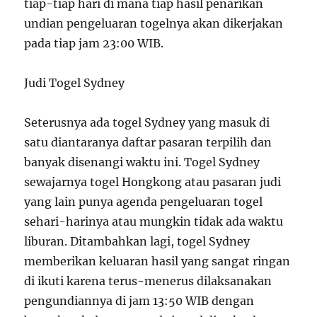
tiap-tiap hari di mana tiap hasil penarikan
undian pengeluaran togelnya akan dikerjakan
pada tiap jam 23:00 WIB.
Judi Togel Sydney
Seterusnya ada togel Sydney yang masuk di
satu diantaranya daftar pasaran terpilih dan
banyak disenangi waktu ini. Togel Sydney
sewajarnya togel Hongkong atau pasaran judi
yang lain punya agenda pengeluaran togel
sehari-harinya atau mungkin tidak ada waktu
liburan. Ditambahkan lagi, togel Sydney
memberikan keluaran hasil yang sangat ringan
di ikuti karena terus-menerus dilaksanakan
pengundiannya di jam 13:50 WIB dengan