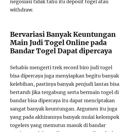
negosiasi tidak tahu itu deposit togel atau
withdraw.
Bervariasi Banyak Keuntungan
Main Judi Togel Online pada
Bandar Togel Dapat dipercaya
Sehabis mengerti trek record biro judi togel
bisa dipercaya juga menyiapkan begitu banyak
kelebihan, pastinya banyak penjudi lantas bisa
bertaruh jika tergabung serta bermain togel di
bandar bisa dipercaya itu dapat menciptakan
sangat banyak keuntungan. Argumen itu juga
yang pada akhirannya banyak mulai kelompok
togelers yang memutus masuk di bandar