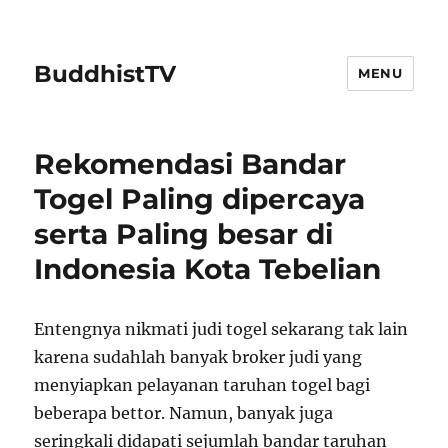
BuddhistTV
MENU
Rekomendasi Bandar
Togel Paling dipercaya
serta Paling besar di
Indonesia Kota Tebelian
Entengnya nikmati judi togel sekarang tak lain
karena sudahlah banyak broker judi yang
menyiapkan pelayanan taruhan togel bagi
beberapa bettor. Namun, banyak juga
seringkali didapati sejumlah bandar taruhan