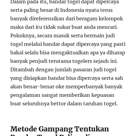
Dalam pada itu, bandar togel dapat dipercaya
serta paling besar di Indonesia nyata terus
banyak direferensikan dari beragam kelompok
maka dari itu tidak sukar buat anda mencari.
Pokoknya, secara masuk serta bermain judi
togel melalui bandar dapat dipercaya yang pasti
bakal selalu bisa mengaktualkan apa ya diharap
banyak penjudi terutama togelers sejauh ini.
Ditambah dengan jumlah pasaran judi togel
yang disiapkan bandar bisa dipercaya serta sah
akan benar-benar oke memperbanyak banyak
pengalaman sangat memberikan kepuasan
buat seluruhnya bettor dalam taruhan togel.
Metode Gampang Tentukan