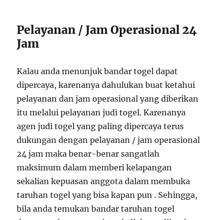
Pelayanan / Jam Operasional 24
Jam
Kalau anda menunjuk bandar togel dapat
dipercaya, karenanya dahulukan buat ketahui
pelayanan dan jam operasional yang diberikan
itu melalui pelayanan judi togel. Karenanya
agen judi togel yang paling dipercaya terus
dukungan dengan pelayanan / jam operasional
24 jam maka benar-benar sangatlah
maksimum dalam memberi kelapangan
sekalian kepuasan anggota dalam membuka
taruhan togel yang bisa kapan pun . Sehingga,
bila anda temukan bandar taruhan togel