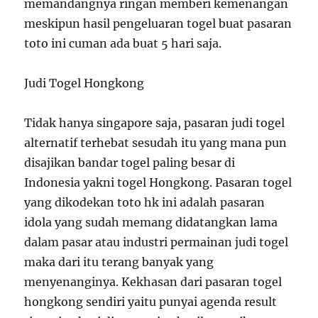
memandangnya ringan memberi kemenangan
meskipun hasil pengeluaran togel buat pasaran
toto ini cuman ada buat 5 hari saja.
Judi Togel Hongkong
Tidak hanya singapore saja, pasaran judi togel
alternatif terhebat sesudah itu yang mana pun
disajikan bandar togel paling besar di
Indonesia yakni togel Hongkong. Pasaran togel
yang dikodekan toto hk ini adalah pasaran
idola yang sudah memang didatangkan lama
dalam pasar atau industri permainan judi togel
maka dari itu terang banyak yang
menyenanginya. Kekhasan dari pasaran togel
hongkong sendiri yaitu punyai agenda result