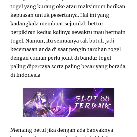
togel yang kurang oke atau maksimum berikan
kepuasan untuk pesertanya. Hal ini yang
kadangkala membuat sejumlah bettor
berpikiran kedua kalinya sewaktu mau bermain
togel. Namun, itu semuanya tak butuh jadi
kecemasan anda di saat pengin taruhan togel
dengan cuman perlu joint di bandar togel
paling dipercaya serta paling besar yang berada
di Indonesia.
Memang betul jika dengan ada banyaknya