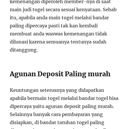
kemenangan diperoleh member-nya di saat
main judi togel secara sesuai kenyataan. Sebab
itu, apabila anda main togel melalui bandar
paling dipercaya pasti tak kan kembali
membuat anda waswas kemenangan tidak
dilunasi karena semuanya tentunya sudah
ditanggung.
Agunan Deposit Paling murah
Keuntungan seterusnya yang didapatkan
apabila bermain togel melalui bandar togel bisa
dipercaya yaitu agunan deposit paling murah.
Selainnya banyak cara pembayaran yang
disiapkan, di bandar taruhan togel paling