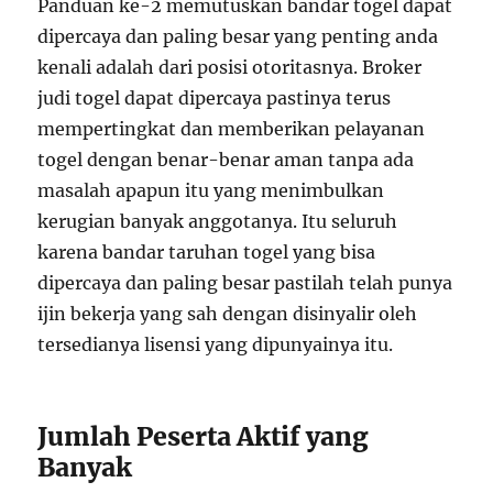
Panduan ke-2 memutuskan bandar togel dapat
dipercaya dan paling besar yang penting anda
kenali adalah dari posisi otoritasnya. Broker
judi togel dapat dipercaya pastinya terus
mempertingkat dan memberikan pelayanan
togel dengan benar-benar aman tanpa ada
masalah apapun itu yang menimbulkan
kerugian banyak anggotanya. Itu seluruh
karena bandar taruhan togel yang bisa
dipercaya dan paling besar pastilah telah punya
ijin bekerja yang sah dengan disinyalir oleh
tersedianya lisensi yang dipunyainya itu.
Jumlah Peserta Aktif yang
Banyak