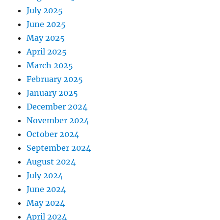
July 2025
June 2025
May 2025
April 2025
March 2025
February 2025
January 2025
December 2024
November 2024
October 2024
September 2024
August 2024
July 2024
June 2024
May 2024
April 2024