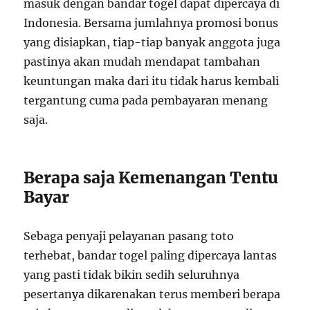
masuk dengan bandar togel dapat dipercaya di
Indonesia. Bersama jumlahnya promosi bonus
yang disiapkan, tiap-tiap banyak anggota juga
pastinya akan mudah mendapat tambahan
keuntungan maka dari itu tidak harus kembali
tergantung cuma pada pembayaran menang
saja.
Berapa saja Kemenangan Tentu
Bayar
Sebaga penyaji pelayanan pasang toto
terhebat, bandar togel paling dipercaya lantas
yang pasti tidak bikin sedih seluruhnya
pesertanya dikarenakan terus memberi berapa