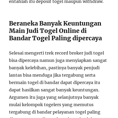
entahlah itu deposit togel maupun withdraw.
Beraneka Banyak Keuntungan
Main Judi Togel Online di
Bandar Togel Paling dipercaya
Selesai mengerti trek record broker judi togel
bisa dipercaya namun juga menyiapkan sangat
banyak kelebihan, pastinya banyak penjudi
lantas bisa menduga jika tergabung serta
bermain togel di bandar dapat dipercaya itu
dapat hasilkan sangat banyak keuntungan.
Argumen itu juga yang selanjutnya banyak
mulai kelompok togelers yang memutus
tergabung di bandar pelayanan togel paling