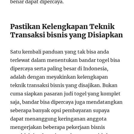
benar dapat dipercaya.
Pastikan Kelengkapan Teknik
Transaksi bisnis yang Disiapkan
Satu kembali panduan yang tak bisa anda
terlewat dalam menentukan bandar togel bisa
dipercaya serta paling besar di Indonesia,
adalah dengan meyakinkan kelengkapan
teknik transaksi bisnis yang disajikan. Bukan
cuma siapkan pasaran judi togel yang komplet
saja, bandar bisa dipercaya juga mendatangkan
seberapa banyak opsi pembayaran supaya
dapat menanggung keringanan anggota
mengerjakan beberapa pekerjaan bisnis