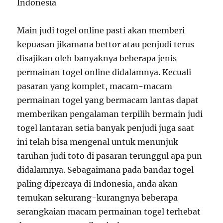
Indonesia
Main judi togel online pasti akan memberi
kepuasan jikamana bettor atau penjudi terus
disajikan oleh banyaknya beberapa jenis
permainan togel online didalamnya. Kecuali
pasaran yang komplet, macam-macam
permainan togel yang bermacam lantas dapat
memberikan pengalaman terpilih bermain judi
togel lantaran setia banyak penjudi juga saat
ini telah bisa mengenal untuk menunjuk
taruhan judi toto di pasaran terunggul apa pun
didalamnya. Sebagaimana pada bandar togel
paling dipercaya di Indonesia, anda akan
temukan sekurang-kurangnya beberapa
serangkaian macam permainan togel terhebat