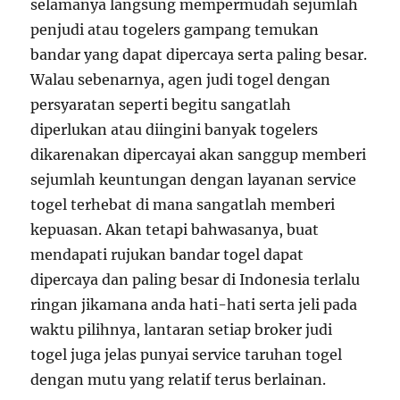
selamanya langsung mempermudah sejumlah
penjudi atau togelers gampang temukan
bandar yang dapat dipercaya serta paling besar.
Walau sebenarnya, agen judi togel dengan
persyaratan seperti begitu sangatlah
diperlukan atau diingini banyak togelers
dikarenakan dipercayai akan sanggup memberi
sejumlah keuntungan dengan layanan service
togel terhebat di mana sangatlah memberi
kepuasan. Akan tetapi bahwasanya, buat
mendapati rujukan bandar togel dapat
dipercaya dan paling besar di Indonesia terlalu
ringan jikamana anda hati-hati serta jeli pada
waktu pilihnya, lantaran setiap broker judi
togel juga jelas punyai service taruhan togel
dengan mutu yang relatif terus berlainan.