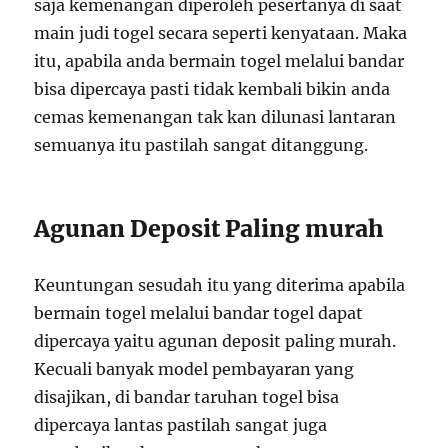
saja kemenangan diperoleh pesertanya di saat
main judi togel secara seperti kenyataan. Maka
itu, apabila anda bermain togel melalui bandar
bisa dipercaya pasti tidak kembali bikin anda
cemas kemenangan tak kan dilunasi lantaran
semuanya itu pastilah sangat ditanggung.
Agunan Deposit Paling murah
Keuntungan sesudah itu yang diterima apabila
bermain togel melalui bandar togel dapat
dipercaya yaitu agunan deposit paling murah.
Kecuali banyak model pembayaran yang
disajikan, di bandar taruhan togel bisa
dipercaya lantas pastilah sangat juga