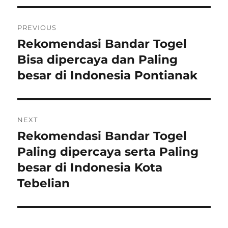
Post
PREVIOUS
navigation
Rekomendasi Bandar Togel
Previous
post:
Bisa dipercaya dan Paling
besar di Indonesia Pontianak
NEXT
Rekomendasi Bandar Togel
Next
post:
Paling dipercaya serta Paling
besar di Indonesia Kota
Tebelian