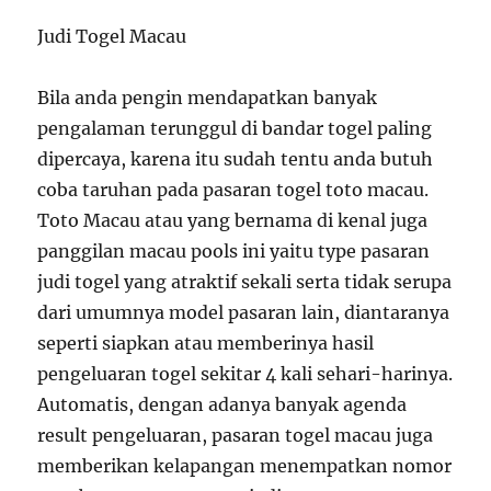
Judi Togel Macau
Bila anda pengin mendapatkan banyak
pengalaman terunggul di bandar togel paling
dipercaya, karena itu sudah tentu anda butuh
coba taruhan pada pasaran togel toto macau.
Toto Macau atau yang bernama di kenal juga
panggilan macau pools ini yaitu type pasaran
judi togel yang atraktif sekali serta tidak serupa
dari umumnya model pasaran lain, diantaranya
seperti siapkan atau memberinya hasil
pengeluaran togel sekitar 4 kali sehari-harinya.
Automatis, dengan adanya banyak agenda
result pengeluaran, pasaran togel macau juga
memberikan kelapangan menempatkan nomor