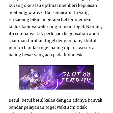
kurang oke atau optimal memberi kepuasan
buat anggotanya. Hal semacam itu yang
terkadang bikin beberapa bettor memikir
kedua kalinya waktu ingin main togel. Namun,
itu semuanya tak perlu jadi kegelisahan anda
saat mau taruhan togel dengan hanya butuh
joint di bandar togel paling dipercaya serta
paling besar yang ada pada Indonesia.
Betul-betul betul kalau dengan adanya banyak
bandar pelayanan togel waktu ini tidak