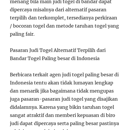
menang bila main judi togel di bandar dapat
dipercaya misalnya dari alternatif pasaran
terpilih dan terkomplet, tersedianya perkiraan
/ bocoran togel dan metode taruhan togel yang
paling fair.
Pasaran Judi Togel Alternatif Terpilih dari
Bandar Togel Paling besar di Indonesia
Berbicara terkait agen judi togel paling besar di
Indonesia tentu akan tidak lumayan lengkap
dan menarik jika bagaimana tidak mengupas
juga pasaran-pasaran judi togel yang disajikan
didalamnya. Karena yang bikin taruhan togel
sangat atraktif dan memberi kepuasan di biro
judi dapat dipercaya serta paling besar pastinya