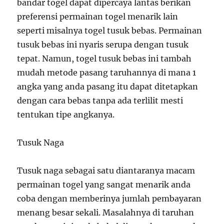
bandar togel dapat dipercaya lantas berikan
preferensi permainan togel menarik lain
seperti misalnya togel tusuk bebas. Permainan
tusuk bebas ini nyaris serupa dengan tusuk
tepat. Namun, togel tusuk bebas ini tambah
mudah metode pasang taruhannya di mana 1
angka yang anda pasang itu dapat ditetapkan
dengan cara bebas tanpa ada terlilit mesti
tentukan tipe angkanya.
Tusuk Naga
Tusuk naga sebagai satu diantaranya macam
permainan togel yang sangat menarik anda
coba dengan memberinya jumlah pembayaran
menang besar sekali. Masalahnya di taruhan