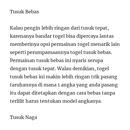
Tusuk Bebas
Kalau pengin lebih ringan dari tusuk tepat,
karenanya bandar togel bisa dipercaya lantas
memberinya opsi permainan togel menarik lain
seperti perumpamaannya togel tusuk bebas.
Permainan tusuk bebas ini nyaris serupa
dengan tusuk tepat. Walau demikian, togel
tusuk bebas ini makin lebih ringan trik pasang
taruhannya di mana 1 angka yang anda pasang
itu dapat ditetapkan dengan cara bebas tanpa
terlilit harus tentukan model angkanya.
Tusuk Naga