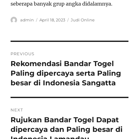
seberapa banyak grup angka didalamnya.
Author
Posted
Categories
admin
April 18, 2023
Judi Online
on
Post
PREVIOUS
navigation
Rekomendasi Bandar Togel
Previous
post:
Paling dipercaya serta Paling
besar di Indonesia Sangatta
NEXT
Rujukan Bandar Togel Dapat
Next
post:
dipercaya dan Paling besar di