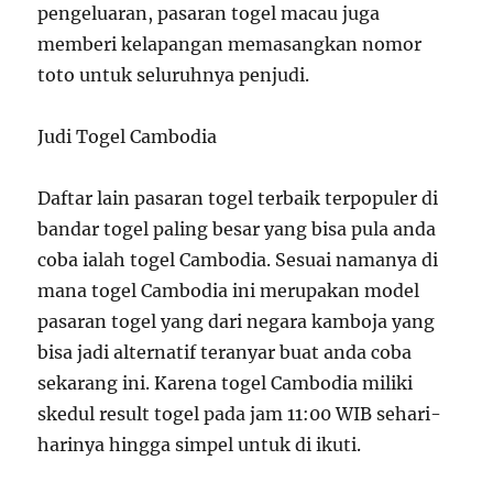
pengeluaran, pasaran togel macau juga
memberi kelapangan memasangkan nomor
toto untuk seluruhnya penjudi.
Judi Togel Cambodia
Daftar lain pasaran togel terbaik terpopuler di
bandar togel paling besar yang bisa pula anda
coba ialah togel Cambodia. Sesuai namanya di
mana togel Cambodia ini merupakan model
pasaran togel yang dari negara kamboja yang
bisa jadi alternatif teranyar buat anda coba
sekarang ini. Karena togel Cambodia miliki
skedul result togel pada jam 11:00 WIB sehari-
harinya hingga simpel untuk di ikuti.