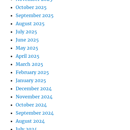
October 2025
September 2025
August 2025
July 2025
June 2025
May 2025
April 2025
March 2025
February 2025
January 2025
December 2024
November 2024
October 2024
September 2024
August 2024
July 2024