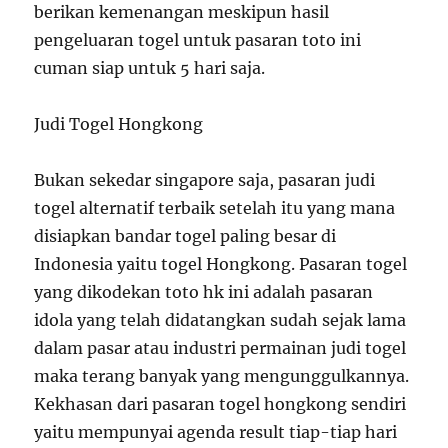
berikan kemenangan meskipun hasil
pengeluaran togel untuk pasaran toto ini
cuman siap untuk 5 hari saja.
Judi Togel Hongkong
Bukan sekedar singapore saja, pasaran judi
togel alternatif terbaik setelah itu yang mana
disiapkan bandar togel paling besar di
Indonesia yaitu togel Hongkong. Pasaran togel
yang dikodekan toto hk ini adalah pasaran
idola yang telah didatangkan sudah sejak lama
dalam pasar atau industri permainan judi togel
maka terang banyak yang mengunggulkannya.
Kekhasan dari pasaran togel hongkong sendiri
yaitu mempunyai agenda result tiap-tiap hari