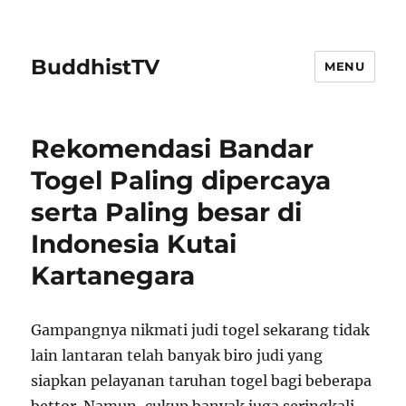
BuddhistTV
MENU
Rekomendasi Bandar
Togel Paling dipercaya
serta Paling besar di
Indonesia Kutai
Kartanegara
Gampangnya nikmati judi togel sekarang tidak
lain lantaran telah banyak biro judi yang
siapkan pelayanan taruhan togel bagi beberapa