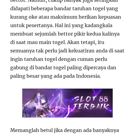
bettor. Namun, cukup banyak juga seringkali
didapati beberapa bandar taruhan togel yang
kurang oke atau maksimum berikan kepuasan
untuk pesertanya. Hal ini yang kadangkala
membuat sejumlah bettor pikir kedua kalinya
di saat mau main togel. Akan tetapi, itu
semuanya tak perlu jadi kekuatiran anda di saat
ingin taruhan togel dengan cuman perlu
gabung di bandar togel paling dipercaya dan
paling besar yang ada pada Indonesia.
Memanglah betul jika dengan ada banyaknya