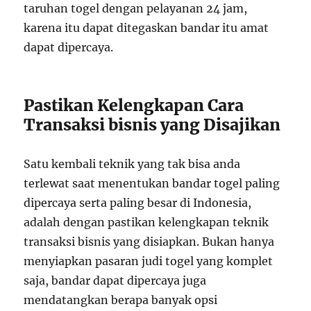
taruhan togel dengan pelayanan 24 jam,
karena itu dapat ditegaskan bandar itu amat
dapat dipercaya.
Pastikan Kelengkapan Cara
Transaksi bisnis yang Disajikan
Satu kembali teknik yang tak bisa anda
terlewat saat menentukan bandar togel paling
dipercaya serta paling besar di Indonesia,
adalah dengan pastikan kelengkapan teknik
transaksi bisnis yang disiapkan. Bukan hanya
menyiapkan pasaran judi togel yang komplet
saja, bandar dapat dipercaya juga
mendatangkan berapa banyak opsi