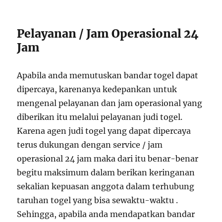
Pelayanan / Jam Operasional 24
Jam
Apabila anda memutuskan bandar togel dapat
dipercaya, karenanya kedepankan untuk
mengenal pelayanan dan jam operasional yang
diberikan itu melalui pelayanan judi togel.
Karena agen judi togel yang dapat dipercaya
terus dukungan dengan service / jam
operasional 24 jam maka dari itu benar-benar
begitu maksimum dalam berikan keringanan
sekalian kepuasan anggota dalam terhubung
taruhan togel yang bisa sewaktu-waktu .
Sehingga, apabila anda mendapatkan bandar