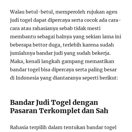
Walau betul-betul, memperoleh rujukan agen
judi togel dapat dipercaya serta cocok ada cara-
cara atau rahasianya sebab tidak mesti
membantu sebagai halnya yang sekian lama ini
beberapa bettor duga, terlebih karena sudah
jumlahnya bandar judi yang sudah bekerja.
Maka, kenali langkah gampang memastikan
bandar togel bisa dipercaya serta paling besar
di Indonesia yang diantaranya seperti berikut:
Bandar Judi Togel dengan
Pasaran Terkomplet dan Sah
Rahasia terpilih dalam tentukan bandar togel