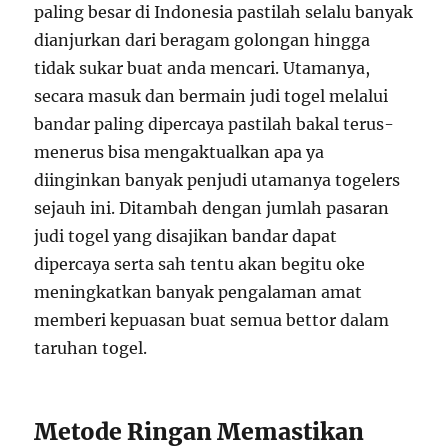
paling besar di Indonesia pastilah selalu banyak
dianjurkan dari beragam golongan hingga
tidak sukar buat anda mencari. Utamanya,
secara masuk dan bermain judi togel melalui
bandar paling dipercaya pastilah bakal terus-
menerus bisa mengaktualkan apa ya
diinginkan banyak penjudi utamanya togelers
sejauh ini. Ditambah dengan jumlah pasaran
judi togel yang disajikan bandar dapat
dipercaya serta sah tentu akan begitu oke
meningkatkan banyak pengalaman amat
memberi kepuasan buat semua bettor dalam
taruhan togel.
Metode Ringan Memastikan