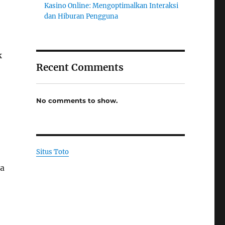
Kasino Online: Mengoptimalkan Interaksi
dan Hiburan Pengguna
k
Recent Comments
No comments to show.
Situs Toto
da