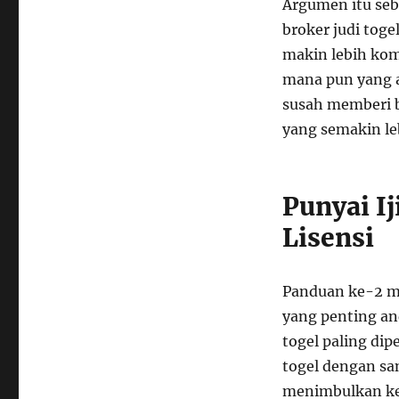
Argumen itu seb
broker judi toge
makin lebih komp
mana pun yang a
susah memberi 
yang semakin le
Punyai I
Lisensi
Panduan ke-2 me
yang penting and
togel paling dip
togel dengan sa
menimbulkan ker