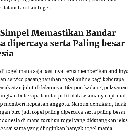
 dalam taruhan togel.
 Simpel Memastikan Bandar
a dipercaya serta Paling besar
esia
udi togel mana saja pastinya terus memberikan andilnya
n service pasang taruhan togel online bagi beberapa
suk atau joint didalamnya. Biarpun kadang, pelayanan
tangkan beberapa bandar judi tidak selamanya optimal
up memberi kepuasan anggota. Namun demikian, tidak
gan biro judi togel paling dipercaya serta paling besar
Indonesia di mana taruhan togel yang didatangkan jelas
sesuai sama yang diinginkan banyak togel mania