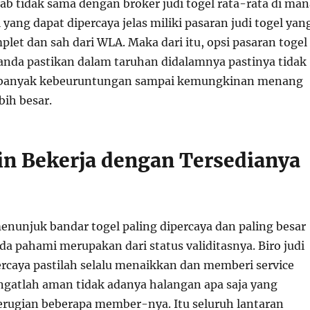
ab tidak sama dengan broker judi togel rata-rata di man
l yang dapat dipercaya jelas miliki pasaran judi togel yan
let dan sah dari WLA. Maka dari itu, opsi pasaran togel
nda pastikan dalam taruhan didalamnya pastinya tidak
banyak kebeuruntungan sampai kemungkinan menang
bih besar.
jin Bekerja dengan Tersedianya
nunjuk bandar togel paling dipercaya dan paling besar
a pahami merupakan dari status validitasnya. Biro judi
ercaya pastilah selalu menaikkan dan memberi service
ngatlah aman tidak adanya halangan apa saja yang
ugian beberapa member-nya. Itu seluruh lantaran