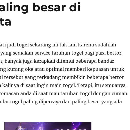
aling besar di
ta
i judi togel sekarang ini tak lain karena sudahlah
 yang sediakan service taruhan togel bagi para bettor.
 banyak juga kerapkali ditemui beberapa bandar
ang kurang oke atau optimal memberi kepuasan untuk
 tersebut yang terkadang membikin beberapa bettor
 kalinya di saat ingin main togel. Tetapi, itu semuanya
kecemasan anda di saat mau taruhan togel dengan cuman
andar togel paling dipercaya dan paling besar yang ada