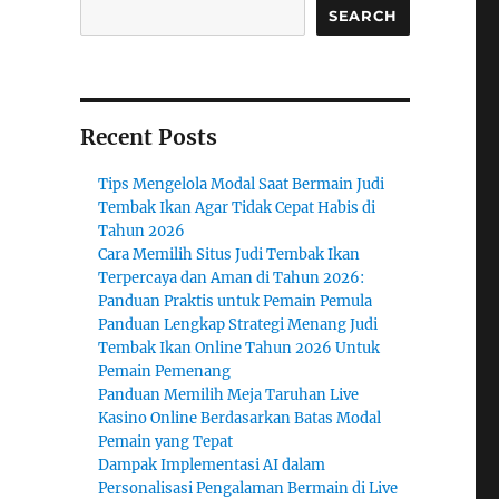
SEARCH
Recent Posts
Tips Mengelola Modal Saat Bermain Judi
Tembak Ikan Agar Tidak Cepat Habis di
Tahun 2026
Cara Memilih Situs Judi Tembak Ikan
Terpercaya dan Aman di Tahun 2026:
Panduan Praktis untuk Pemain Pemula
Panduan Lengkap Strategi Menang Judi
Tembak Ikan Online Tahun 2026 Untuk
Pemain Pemenang
Panduan Memilih Meja Taruhan Live
Kasino Online Berdasarkan Batas Modal
Pemain yang Tepat
Dampak Implementasi AI dalam
Personalisasi Pengalaman Bermain di Live