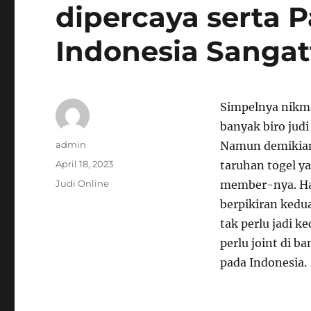
dipercaya serta P
Indonesia Sangat
Simpelnya nikmat
banyak biro judi
Author
admin
Namun demikian,
Posted
April 18, 2023
taruhan togel y
on
Categories
Judi Online
member-nya. Hal
berpikiran kedua
tak perlu jadi 
perlu joint di b
pada Indonesia.