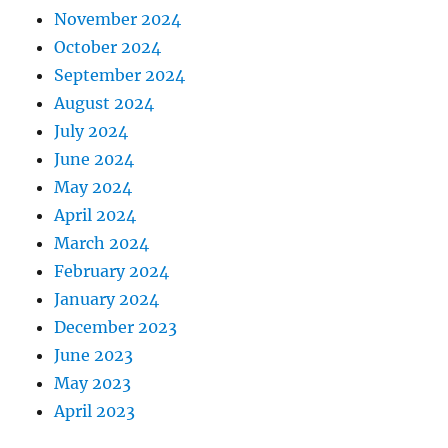
November 2024
October 2024
September 2024
August 2024
July 2024
June 2024
May 2024
April 2024
March 2024
February 2024
January 2024
December 2023
June 2023
May 2023
April 2023