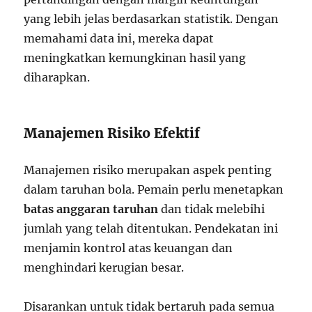
yang lebih jelas berdasarkan statistik. Dengan
memahami data ini, mereka dapat
meningkatkan kemungkinan hasil yang
diharapkan.
Manajemen Risiko Efektif
Manajemen risiko merupakan aspek penting
dalam taruhan bola. Pemain perlu menetapkan
batas anggaran taruhan
dan tidak melebihi
jumlah yang telah ditentukan. Pendekatan ini
menjamin kontrol atas keuangan dan
menghindari kerugian besar.
Disarankan untuk tidak bertaruh pada semua