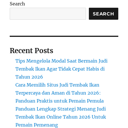
Search
SEARCH
Recent Posts
Tips Mengelola Modal Saat Bermain Judi
Tembak Ikan Agar Tidak Cepat Habis di
Tahun 2026
Cara Memilih Situs Judi Tembak Ikan
Terpercaya dan Aman di Tahun 2026:
Panduan Praktis untuk Pemain Pemula
Panduan Lengkap Strategi Menang Judi
Tembak Ikan Online Tahun 2026 Untuk
Pemain Pemenang