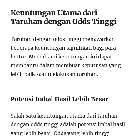
Keuntungan Utama dari
Taruhan dengan Odds Tinggi
Taruhan dengan odds tinggi menawarkan
beberapa keuntungan signifikan bagi para
bettor. Memahami keuntungan ini dapat
membantu dalam membuat keputusan yang
lebih baik saat melakukan taruhan.
Potensi Imbal Hasil Lebih Besar
Salah satu keuntungan utama dari taruhan
dengan odds tinggi adalah potensi imbal hasil
yang lebih besar. Odds yang lebih tinggi