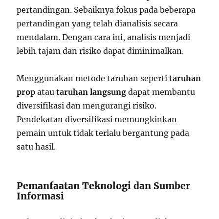
pertandingan. Sebaiknya fokus pada beberapa
pertandingan yang telah dianalisis secara
mendalam. Dengan cara ini, analisis menjadi
lebih tajam dan risiko dapat diminimalkan.
Menggunakan metode taruhan seperti
taruhan
prop
atau
taruhan langsung
dapat membantu
diversifikasi dan mengurangi risiko.
Pendekatan diversifikasi memungkinkan
pemain untuk tidak terlalu bergantung pada
satu hasil.
Pemanfaatan Teknologi dan Sumber
Informasi