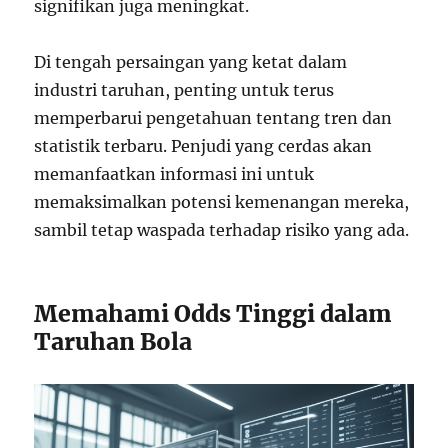
signifikan juga meningkat.
Di tengah persaingan yang ketat dalam
industri taruhan, penting untuk terus
memperbarui pengetahuan tentang tren dan
statistik terbaru. Penjudi yang cerdas akan
memanfaatkan informasi ini untuk
memaksimalkan potensi kemenangan mereka,
sambil tetap waspada terhadap risiko yang ada.
Memahami Odds Tinggi dalam
Taruhan Bola