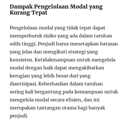
Dampak Pengelolaan Modal yang
Kurang Tepat
Pengelolaan modal yang tidak tepat dapat
memperburuk risiko yang ada dalam taruhan
odds tinggi. Penjudi harus menetapkan batasan
yang jelas dan mengikuti strategi yang
konsisten. Ketidakmampuan untuk mengelola
modal dengan baik dapat mengakibatkan
kerugian yang lebih besar dari yang
diantisipasi. Keberhasilan dalam taruhan
sering kali bergantung pada kemampuan untuk
mengelola modal secara efisien, dan ini
merupakan tantangan utama bagi banyak
penjudi.