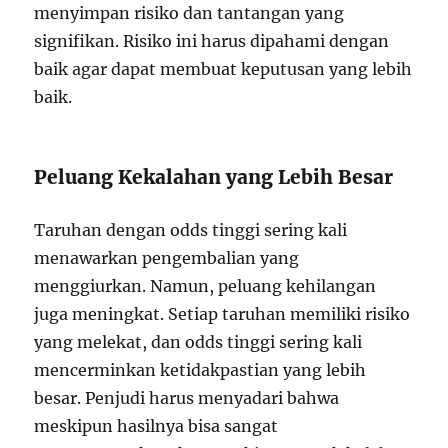
menyimpan risiko dan tantangan yang
signifikan. Risiko ini harus dipahami dengan
baik agar dapat membuat keputusan yang lebih
baik.
Peluang Kekalahan yang Lebih Besar
Taruhan dengan odds tinggi sering kali
menawarkan pengembalian yang
menggiurkan. Namun, peluang kehilangan
juga meningkat. Setiap taruhan memiliki risiko
yang melekat, dan odds tinggi sering kali
mencerminkan ketidakpastian yang lebih
besar. Penjudi harus menyadari bahwa
meskipun hasilnya bisa sangat