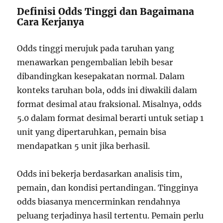
Definisi Odds Tinggi dan Bagaimana
Cara Kerjanya
Odds tinggi merujuk pada taruhan yang
menawarkan pengembalian lebih besar
dibandingkan kesepakatan normal. Dalam
konteks taruhan bola, odds ini diwakili dalam
format desimal atau fraksional. Misalnya, odds
5.0 dalam format desimal berarti untuk setiap 1
unit yang dipertaruhkan, pemain bisa
mendapatkan 5 unit jika berhasil.
Odds ini bekerja berdasarkan analisis tim,
pemain, dan kondisi pertandingan. Tingginya
odds biasanya mencerminkan rendahnya
peluang terjadinya hasil tertentu. Pemain perlu