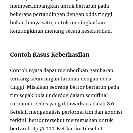
mempertimbangkan untuk bertaruh pada
beberapa pertandingan dengan odds tinggi,
bukan hanya satu, untuk meningkatkan
kemungkinan menang secara keseluruhan.
Contoh Kasus Keberhasilan
Contoh nyata dapat memberikan gambaran
tentang keuntungan taruhan dengan odds
tinggi. Misalkan seorang bettor bertaruh pada
tim sepak bola underdog dalam semifinal
turnamen. Odds yang ditawarkan adalah 8.0.
Setelah menganalisis performa tim dan kondisi
terkini, bettor tersebut memutuskan untuk
bertaruh Rp50.000. Ketika tim tersebut