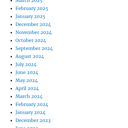
March 2025
February 2025
January 2025
December 2024
November 2024
October 2024
September 2024
August 2024
July 2024
June 2024
May 2024
April 2024
March 2024
February 2024
January 2024
December 2023