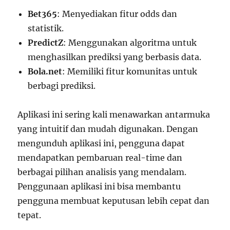
Bet365
: Menyediakan fitur odds dan
statistik.
PredictZ
: Menggunakan algoritma untuk
menghasilkan prediksi yang berbasis data.
Bola.net
: Memiliki fitur komunitas untuk
berbagi prediksi.
Aplikasi ini sering kali menawarkan antarmuka
yang intuitif dan mudah digunakan. Dengan
mengunduh aplikasi ini, pengguna dapat
mendapatkan pembaruan real-time dan
berbagai pilihan analisis yang mendalam.
Penggunaan aplikasi ini bisa membantu
pengguna membuat keputusan lebih cepat dan
tepat.