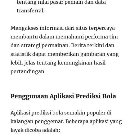
tentang nilai pasar pemain dan data
transferral.
Mengakses informasi dari situs terpercaya
membantu dalam memahami performa tim
dan strategi permainan. Berita terkini dan
statistik dapat memberikan gambaran yang
lebih jelas tentang kemungkinan hasil
pertandingan.
Penggunaan Aplikasi Prediksi Bola
Aplikasi prediksi bola semakin populer di
kalangan penggemar. Beberapa aplikasi yang
layak dicoba adalah: