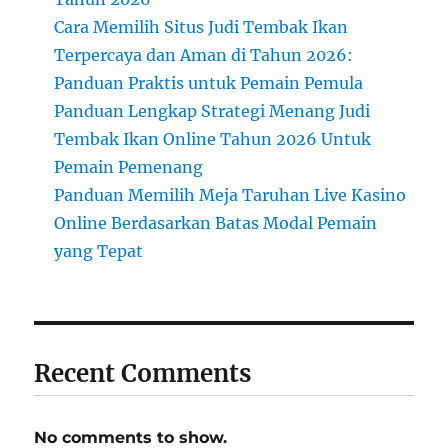
Cara Memilih Situs Judi Tembak Ikan
Terpercaya dan Aman di Tahun 2026:
Panduan Praktis untuk Pemain Pemula
Panduan Lengkap Strategi Menang Judi
Tembak Ikan Online Tahun 2026 Untuk
Pemain Pemenang
Panduan Memilih Meja Taruhan Live Kasino
Online Berdasarkan Batas Modal Pemain
yang Tepat
Recent Comments
No comments to show.