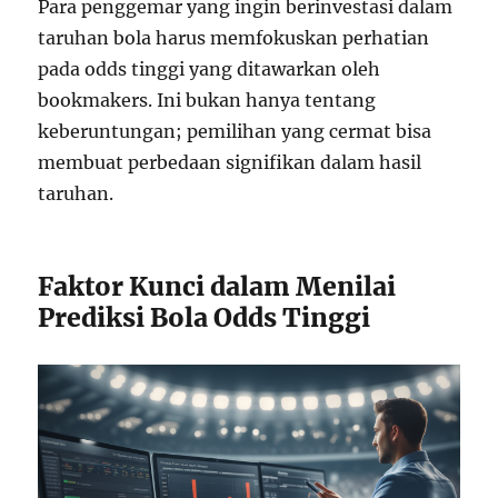
Para penggemar yang ingin berinvestasi dalam
taruhan bola harus memfokuskan perhatian
pada odds tinggi yang ditawarkan oleh
bookmakers. Ini bukan hanya tentang
keberuntungan; pemilihan yang cermat bisa
membuat perbedaan signifikan dalam hasil
taruhan.
Faktor Kunci dalam Menilai
Prediksi Bola Odds Tinggi