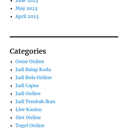
June 2023
May 2023
April 2023
Categories
Ceme Online
Judi Balap Kuda
Judi Bola Online
Judi Capsa
Judi Online
Judi Tembak Ikan
Live Kasino
Slot Online
Togel Online