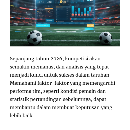
Sepanjang tahun 2026, kompetisi akan
semakin memanas, dan analisis yang tepat
menjadi kunci untuk sukses dalam taruhan.
Memahami faktor-faktor yang memengaruhi
performa tim, seperti kondisi pemain dan
statistik pertandingan sebelumnya, dapat
membantu dalam membuat keputusan yang
lebih baik.