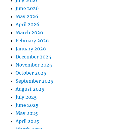
July 2026
June 2026
May 2026
April 2026
March 2026
February 2026
January 2026
December 2025
November 2025
October 2025
September 2025
August 2025
July 2025
June 2025
May 2025
April 2025