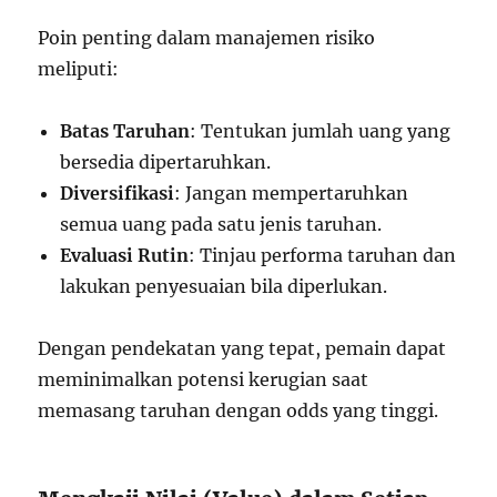
Poin penting dalam manajemen risiko
meliputi:
Batas Taruhan
: Tentukan jumlah uang yang
bersedia dipertaruhkan.
Diversifikasi
: Jangan mempertaruhkan
semua uang pada satu jenis taruhan.
Evaluasi Rutin
: Tinjau performa taruhan dan
lakukan penyesuaian bila diperlukan.
Dengan pendekatan yang tepat, pemain dapat
meminimalkan potensi kerugian saat
memasang taruhan dengan odds yang tinggi.