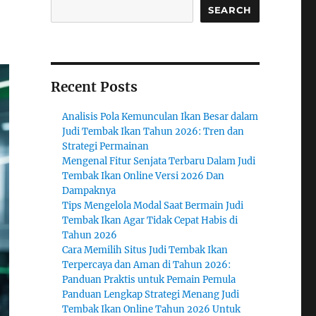
SEARCH
Recent Posts
Analisis Pola Kemunculan Ikan Besar dalam
Judi Tembak Ikan Tahun 2026: Tren dan
Strategi Permainan
Mengenal Fitur Senjata Terbaru Dalam Judi
Tembak Ikan Online Versi 2026 Dan
Dampaknya
Tips Mengelola Modal Saat Bermain Judi
Tembak Ikan Agar Tidak Cepat Habis di
Tahun 2026
Cara Memilih Situs Judi Tembak Ikan
Terpercaya dan Aman di Tahun 2026:
Panduan Praktis untuk Pemain Pemula
Panduan Lengkap Strategi Menang Judi
Tembak Ikan Online Tahun 2026 Untuk