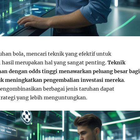
uhan bola, mencari teknik yang efektif untuk
hasil merupakan hal yang sangat penting.
Teknik
han dengan odds tinggi menawarkan peluang besar bagi
tuk meningkatkan pengembalian investasi mereka
.
engombinasikan berbagai jenis taruhan dapat
rategi yang lebih menguntungkan.