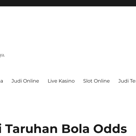
ya.
sa
Judi Online
Live Kasino
Slot Online
Judi T
i Taruhan Bola Odds