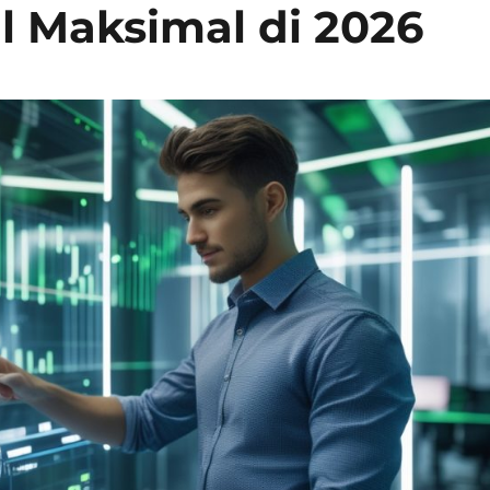
l Maksimal di 2026