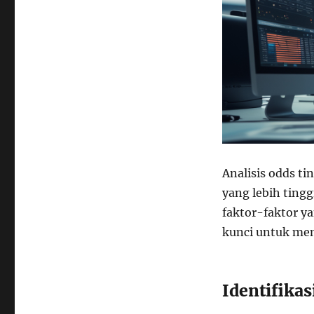
Analisis odds ti
yang lebih tin
faktor-faktor y
kunci untuk me
Identifika