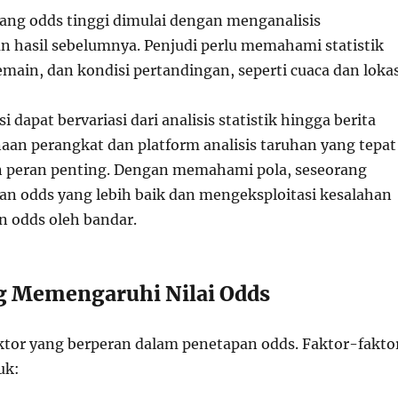
luang odds tinggi dimulai dengan menganalisis
n hasil sebelumnya. Penjudi perlu memahami statistik
main, dan kondisi pertandingan, seperti cuaca dan lokas
 dapat bervariasi dari analisis statistik hingga berita
naan perangkat dan platform analisis taruhan yang tepat
 peran penting. Dengan memahami pola, seseorang
 odds yang lebih baik dan mengeksploitasi kesalahan
 odds oleh bandar.
g Memengaruhi Nilai Odds
ktor yang berperan dalam penetapan odds. Faktor-fakto
uk: