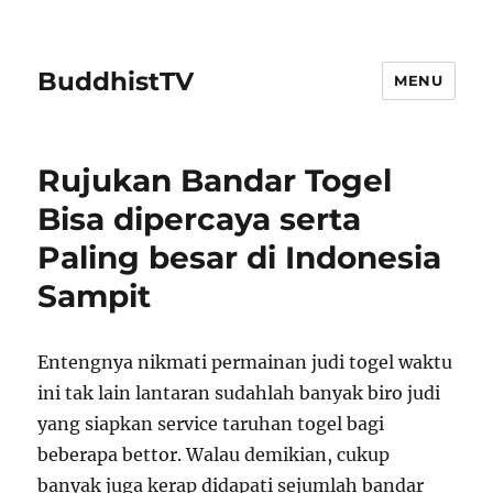
BuddhistTV
MENU
Rujukan Bandar Togel
Bisa dipercaya serta
Paling besar di Indonesia
Sampit
Entengnya nikmati permainan judi togel waktu
ini tak lain lantaran sudahlah banyak biro judi
yang siapkan service taruhan togel bagi
beberapa bettor. Walau demikian, cukup
banyak juga kerap didapati sejumlah bandar