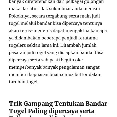
banyak direferensikan dari pelbagai golongan
maka dari itu tidak sukar buat anda mencari.
Pokoknya, secara tergabung serta main judi
togel melalui bandar bisa dipercaya tentunya
akan terus-menerus dapat mengaktualkan apa
ya didambakan beberapa penjudi terutama
togelers sekian lama ini. Ditambah jumlah
pasaran judi togel yang disiapkan bandar bisa
dipercaya serta sah pasti begitu oke
memperbanyak banyak pengalaman sangat
memberi kepuasan buat semua bettor dalam
taruhan togel.
Trik Gampang Tentukan Bandar
Togel Paling dipercaya serta