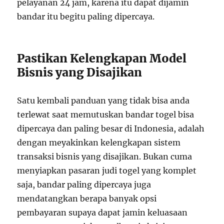
pelayanan 24 jam, karena itu dapat dijamin
bandar itu begitu paling dipercaya.
Pastikan Kelengkapan Model
Bisnis yang Disajikan
Satu kembali panduan yang tidak bisa anda
terlewat saat memutuskan bandar togel bisa
dipercaya dan paling besar di Indonesia, adalah
dengan meyakinkan kelengkapan sistem
transaksi bisnis yang disajikan. Bukan cuma
menyiapkan pasaran judi togel yang komplet
saja, bandar paling dipercaya juga
mendatangkan berapa banyak opsi
pembayaran supaya dapat jamin keluasaan