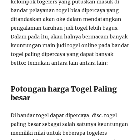
kelompok togelers yang putuskan masuk di
bandar pelayanan togel bisa dipercaya yang
ditandaskan akan oke dalam mendatangkan
pengalaman taruhan judi togel lebih bagus.
Dalam pada itu, akan halnya bermacam banyak
keuntungan main judi togel online pada bandar
togel paling dipercaya yang dapat banyak
bettor temukan antara lain antara lain:
Potongan harga Togel Paling
besar
Di bandar togel dapat dipercaya, disc. togel
paling besar sebagai salah satunya keuntungan
memiliki nilai untuk beberapa togelers