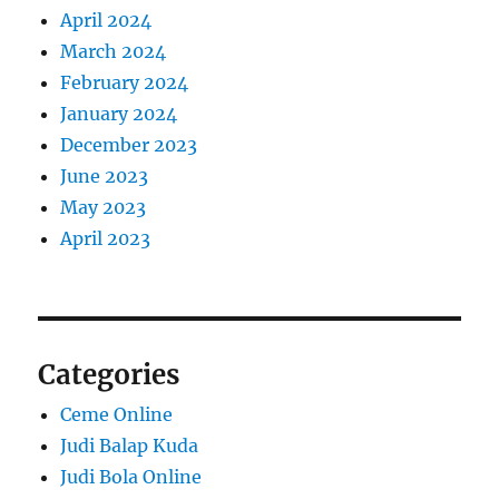
April 2024
March 2024
February 2024
January 2024
December 2023
June 2023
May 2023
April 2023
Categories
Ceme Online
Judi Balap Kuda
Judi Bola Online