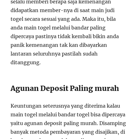
selalu memberi berapa saja kemenangan
didapatkan member-nya di saat main judi
togel secara sesuai yang ada. Maka itu, bila
anda main togel melalui bandar paling
dipercaya pastinya tidak kembali bikin anda
panik kemenangan tak kan dibayarkan
lantaran seluruhnya pastilah sudah
ditanggung.
Agunan Deposit Paling murah
Keuntungan seterusnya yang diterima kalau
main togel melalui bandar togel bisa dipercaya
yaitu agunan deposit paling murah. Disamping
banyak metoda pembayaran yang disajikan, di