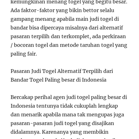
kemungkinan menang togel yang begitu besar.
Ada faktor-faktor yang bikin bettor selalu
gampang menang apabila main judi togel di
bandar bisa dipercaya misalnya dari alternatif
pasaran terpilih dan terkomplet, ada perkiraan
/ bocoran togel dan metode taruhan togel yang
paling fair.
Pasaran Judi Togel Alternatif Terpilih dari
Bandar Togel Paling besar di Indonesia
Bercakap perihal agen judi togel paling besar di
Indonesia tentunya tidak cukuplah lengkap
dan menarik apabila mana tak mengupas juga
pasaran-pasaran judi togel yang disajikan
didalamnya. Karenanya yang membikin