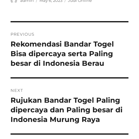
Author
Posted
Categories
admin
May 6, 2023
Judi Online
on
Post
PREVIOUS
navigation
Rekomendasi Bandar Togel
Previous
post:
Bisa dipercaya serta Paling
besar di Indonesia Berau
NEXT
Rujukan Bandar Togel Paling
Next
post:
dipercaya dan Paling besar di
Indonesia Murung Raya