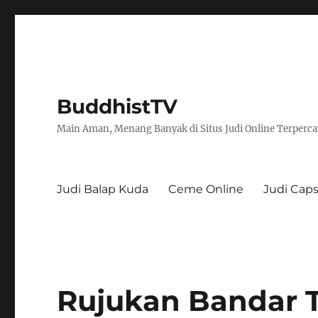
BuddhistTV
Main Aman, Menang Banyak di Situs Judi Online Terperca
Judi Balap Kuda
Ceme Online
Judi Cap
Rujukan Bandar T