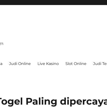
ya.
sa
Judi Online
Live Kasino
Slot Online
Judi T
ogel Paling dipercay