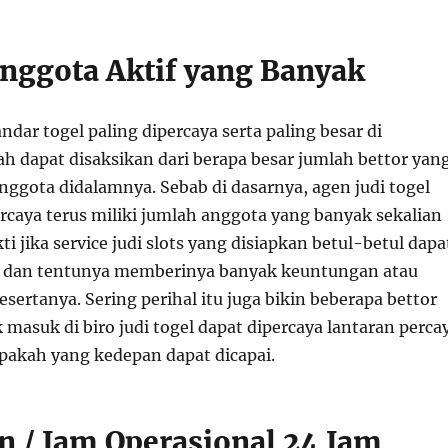
nggota Aktif yang Banyak
andar togel paling dipercaya serta paling besar di
ah dapat disaksikan dari berapa besar jumlah bettor yan
nggota didalamnya. Sebab di dasarnya, agen judi togel
rcaya terus miliki jumlah anggota yang banyak sekalian
 jika service judi slots yang disiapkan betul-betul dapa
n dan tentunya memberinya banyak keuntungan atau
sertanya. Sering perihal itu juga bikin beberapa bettor
k masuk di biro judi togel dapat dipercaya lantaran perca
akah yang kedepan dapat dicapai.
n / Jam Operasional 24 Jam