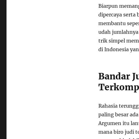
Biarpun memang,
dipercaya serta
membantu sepert
udah jumlahnya 
trik simpel mema
di Indonesia yan
Bandar J
Terkompl
Rahasia terungg
paling besar ada
Argumen itu lan
mana biro judi t