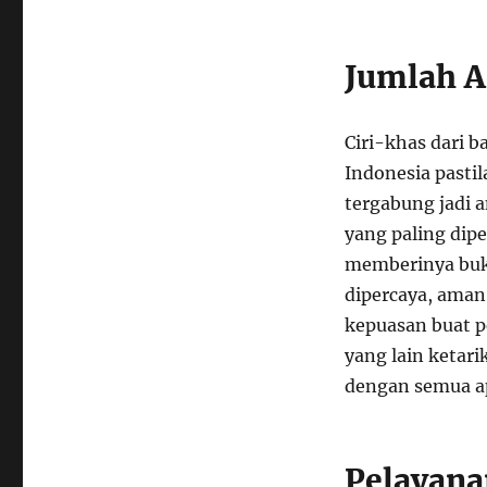
Jumlah A
Ciri-khas dari b
Indonesia pastil
tergabung jadi a
yang paling dipe
memberinya bukti
dipercaya, ama
kepuasan buat pe
yang lain ketari
dengan semua ap
Pelayana