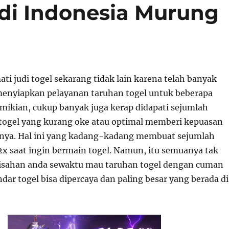
 di Indonesia Murung
i judi togel sekarang tidak lain karena telah banyak
menyiapkan pelayanan taruhan togel untuk beberapa
emikian, cukup banyak juga kerap didapati sejumlah
togel yang kurang oke atau optimal memberi kepuasan
ya. Hal ini yang kadang-kadang membuat sejumlah
2x saat ingin bermain togel. Namun, itu semuanya tak
lisahan anda sewaktu mau taruhan togel dengan cuman
andar togel bisa dipercaya dan paling besar yang berada di