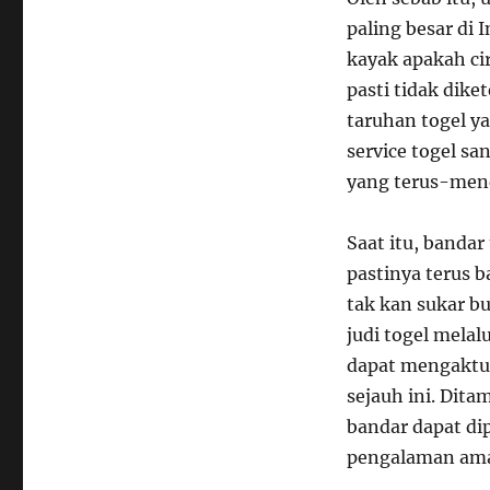
paling besar di 
kayak apakah cir
pasti tidak dike
taruhan togel y
service togel 
yang terus-mene
Saat itu, bandar
pastinya terus 
tak kan sukar b
judi togel melal
dapat mengaktua
sejauh ini. Dita
bandar dapat di
pengalaman ama