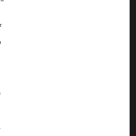
r
h
s
.