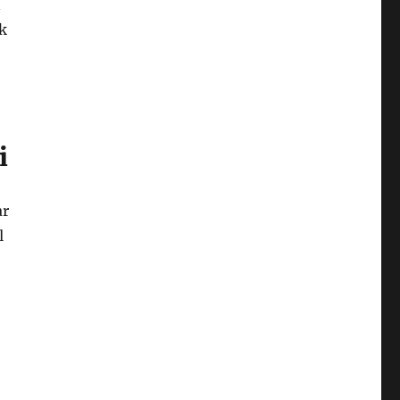
n
k
i
ar
l