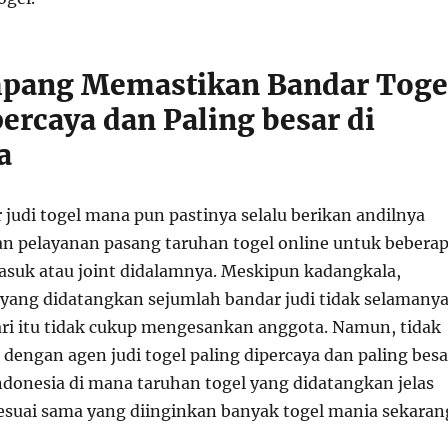
pang Memastikan Bandar Toge
ercaya dan Paling besar di
a
 judi togel mana pun pastinya selalu berikan andilnya
n pelayanan pasang taruhan togel online untuk bebera
suk atau joint didalamnya. Meskipun kadangkala,
 yang didatangkan sejumlah bandar judi tidak selamany
ri itu tidak cukup mengesankan anggota. Namun, tidak
dengan agen judi togel paling dipercaya dan paling besa
ndonesia di mana taruhan togel yang didatangkan jelas
esuai sama yang diinginkan banyak togel mania sekaran