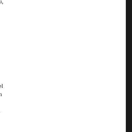
u,
el
n
a