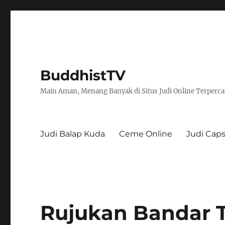
BuddhistTV
Main Aman, Menang Banyak di Situs Judi Online Terperca
Judi Balap Kuda
Ceme Online
Judi Cap
Rujukan Bandar T