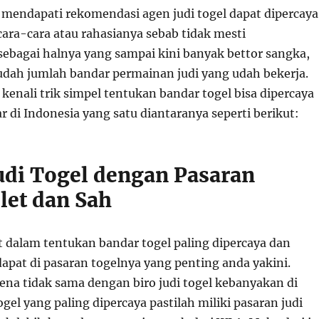
endapati rekomendasi agen judi togel dapat dipercaya
cara-cara atau rahasianya sebab tidak mesti
agai halnya yang sampai kini banyak bettor sangka,
sudah jumlah bandar permainan judi yang udah bekerja.
kenali trik simpel tentukan bandar togel bisa dipercaya
ar di Indonesia yang satu diantaranya seperti berikut:
udi Togel dengan Pasaran
et dan Sah
t dalam tentukan bandar togel paling dipercaya dan
dapat di pasaran togelnya yang penting anda yakini.
ena tidak sama dengan biro judi togel kebanyakan di
ogel yang paling dipercaya pastilah miliki pasaran judi