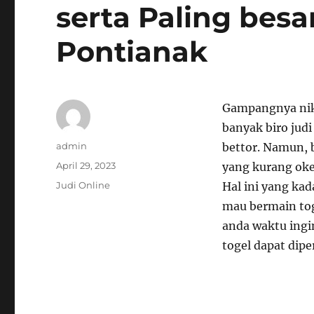
serta Paling besa
Pontianak
Gampangnya nikma
banyak biro jud
Author
admin
bettor. Namun, 
Posted
April 29, 2023
yang kurang ok
on
Categories
Judi Online
Hal ini yang ka
mau bermain toge
anda waktu ingi
togel dapat dipe