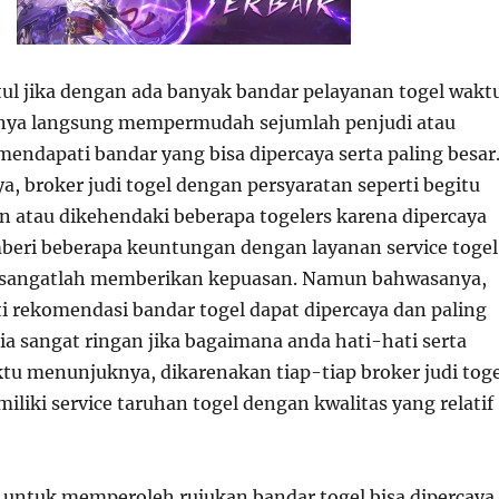
ul jika dengan ada banyak bandar pelayanan togel wakt
anya langsung mempermudah sejumlah penjudi atau
mendapati bandar yang bisa dipercaya serta paling besar
, broker judi togel dengan persyaratan seperti begitu
an atau dikehendaki beberapa togelers karena dipercaya
eri beberapa keuntungan dengan layanan service togel
a sangatlah memberikan kepuasan. Namun bahwasanya,
 rekomendasi bandar togel dapat dipercaya dan paling
ia sangat ringan jika bagaimana anda hati-hati serta
tu menunjuknya, dikarenakan tiap-tiap broker judi toge
iliki service taruhan togel dengan kwalitas yang relatif
 untuk memperoleh rujukan bandar togel bisa dipercaya