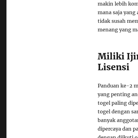
makin lebih komp
mana saja yang 
tidak susah me
menang yang mak
Miliki I
Lisensi
Panduan ke-2 me
yang penting an
togel paling di
togel dengan sa
banyak anggotan
dipercaya dan pa
dengan diikuti o