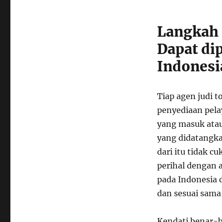
Langkah 
Dapat dip
Indonesi
Tiap agen judi 
penyediaan pela
yang masuk atau
yang didatangk
dari itu tidak 
perihal dengan a
pada Indonesia 
dan sesuai sama
Kendati benar-b