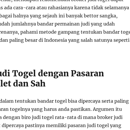
as ada cara-cara atau rahasianya karena tidak selamanya
agai halnya yang sejauh ini banyak bettor sangka,
 udah jumlahnya bandar permainan judi yang udah
arenanya, pahami metode gampang tentukan bandar tog
dan paling besar di Indonesia yang salah satunya seperti
udi Togel dengan Pasaran
et dan Sah
 dalam tentukan bandar togel bisa dipercaya serta paling
saran togelnya yang harus anda pastikan. Argumen itu
 dengan biro judi togel rata-rata di mana broker judi
 dipercaya pastinya memiliki pasaran judi togel yang