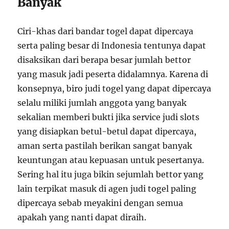
Banyak
Ciri-khas dari bandar togel dapat dipercaya
serta paling besar di Indonesia tentunya dapat
disaksikan dari berapa besar jumlah bettor
yang masuk jadi peserta didalamnya. Karena di
konsepnya, biro judi togel yang dapat dipercaya
selalu miliki jumlah anggota yang banyak
sekalian memberi bukti jika service judi slots
yang disiapkan betul-betul dapat dipercaya,
aman serta pastilah berikan sangat banyak
keuntungan atau kepuasan untuk pesertanya.
Sering hal itu juga bikin sejumlah bettor yang
lain terpikat masuk di agen judi togel paling
dipercaya sebab meyakini dengan semua
apakah yang nanti dapat diraih.