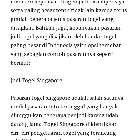
memberi kepuasan di agen judi bisa dipercaya
serta paling besar tentu tidak lain karena terus
jumlah beberapa jenis pasaran togel yang
disajikan. Bahkan juga, kebanyakan pasaran
judi togel yang disajikan oleh bandar togel
paling besar di Indonesia yaitu opsi terhebat
yang sebagian contoh pasarannya seperti
berikut:
Judi Togel Singapore
Pasaran togel singapore adalah salah satunya
model pasaran toto terunggul yang banyak
diunggulkan beberapa penjudi karena udah
datang lama. Togel Singapore diidentikkan
ciri-ciri pengeluaran togel yang terancang