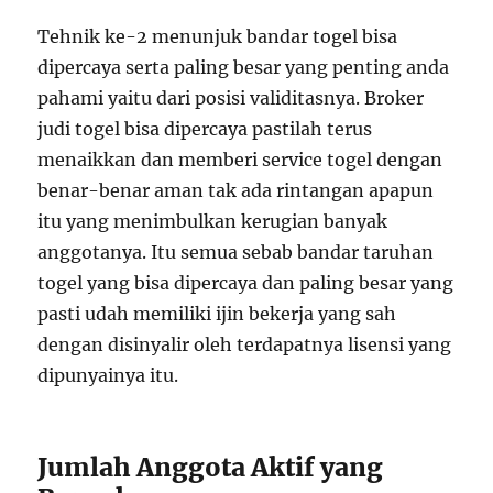
Tehnik ke-2 menunjuk bandar togel bisa
dipercaya serta paling besar yang penting anda
pahami yaitu dari posisi validitasnya. Broker
judi togel bisa dipercaya pastilah terus
menaikkan dan memberi service togel dengan
benar-benar aman tak ada rintangan apapun
itu yang menimbulkan kerugian banyak
anggotanya. Itu semua sebab bandar taruhan
togel yang bisa dipercaya dan paling besar yang
pasti udah memiliki ijin bekerja yang sah
dengan disinyalir oleh terdapatnya lisensi yang
dipunyainya itu.
Jumlah Anggota Aktif yang