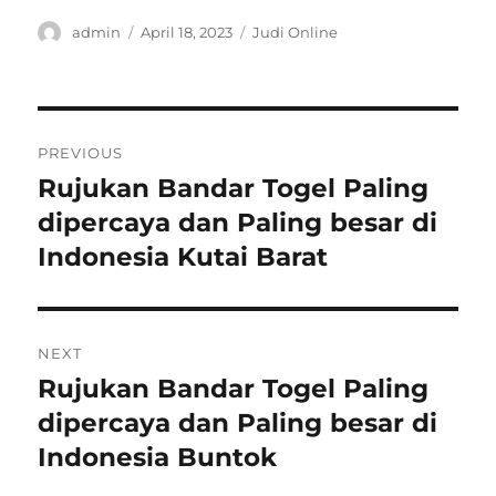
Author
Posted
Categories
admin
April 18, 2023
Judi Online
on
Post
PREVIOUS
navigation
Rujukan Bandar Togel Paling
Previous
post:
dipercaya dan Paling besar di
Indonesia Kutai Barat
NEXT
Rujukan Bandar Togel Paling
Next
post:
dipercaya dan Paling besar di
Indonesia Buntok