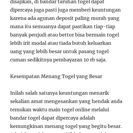
disajikan, di bandar taruhan togel dapat
dipercaya juga pasti juga memberi keuntungan
karena ada agunan deposit paling murah yang
mana itu semuanya dapat pastikan tiap-tiap
banyak penjudi atau bettor bisa bermain togel
lebih irit modal atau tiada butuh keluarkan
uang yang lebih besar untuk pasang togel
cuman sedikitnya pembayaran 10 rb saja.
Kesempatan Menang Togel yang Besar
Inilah salah satunya keuntungan menarik
sekalian amat mengesankan yang hendak anda
temukan waktu main togel online melalui
bandar togel dapat dipercaya adalah
kemungkinan menang togel yang begitu besar.