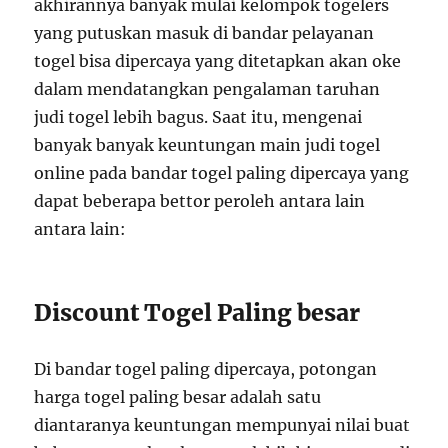
akhirannya banyak mulai kelompok togelers
yang putuskan masuk di bandar pelayanan
togel bisa dipercaya yang ditetapkan akan oke
dalam mendatangkan pengalaman taruhan
judi togel lebih bagus. Saat itu, mengenai
banyak banyak keuntungan main judi togel
online pada bandar togel paling dipercaya yang
dapat beberapa bettor peroleh antara lain
antara lain:
Discount Togel Paling besar
Di bandar togel paling dipercaya, potongan
harga togel paling besar adalah satu
diantaranya keuntungan mempunyai nilai buat