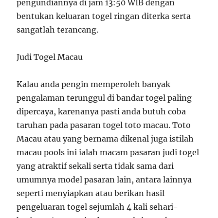
pengundiannya di jam 13:50 WIB dengan
bentukan keluaran togel ringan diterka serta
sangatlah terancang.
Judi Togel Macau
Kalau anda pengin memperoleh banyak
pengalaman terunggul di bandar togel paling
dipercaya, karenanya pasti anda butuh coba
taruhan pada pasaran togel toto macau. Toto
Macau atau yang bernama dikenal juga istilah
macau pools ini ialah macam pasaran judi togel
yang atraktif sekali serta tidak sama dari
umumnya model pasaran lain, antara lainnya
seperti menyiapkan atau berikan hasil
pengeluaran togel sejumlah 4 kali sehari-