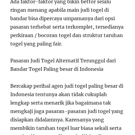
Ada faktor-faktor yang bikin bettor selalu
ringan menang apabila main judi togel di
bandar bisa dipercaya umpamanya dari opsi
pasaran terhebat serta terkomplet, tersedianya
perkiraan / bocoran togel dan struktur taruhan
togel yang paling fair.
Pasaran Judi Togel Alternatif Terunggul dari
Bandar Togel Paling besar di Indonesia
Bercakap perihal agen judi togel paling besar di
Indonesia tentunya akan tidak cukuplah
lengkap serta menarik jika bagaimana tak
mengkaji juga pasaran-pasaran judi togel yang
disiapkan didalamnya. Karenanya yang
membikin taruhan togel luar biasa sekali serta