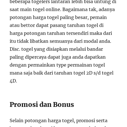
beberapa togelers lantaran lebih bisa untung di
saat main togel online. Bagaimana tak, adanya
potongan harga togel paling besar, pemain
atau bettor dapat pasang taruhan togel di
harga potongan taruhan tersendiri maka dari
itu tidak libatkan semuanya dari modal anda.
Disc. togel yang disiapkan melalui bandar
paling dipercaya dapat juga anda dapatkan
dengan permainkan type permainan togel
mana saja baik dari taruhan togel 2D s/d togel
4D.
Promosi dan Bonus
Selain potongan harga togel, promosi serta