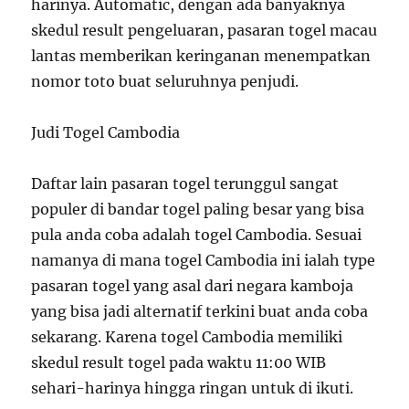
harinya. Automatic, dengan ada banyaknya
skedul result pengeluaran, pasaran togel macau
lantas memberikan keringanan menempatkan
nomor toto buat seluruhnya penjudi.
Judi Togel Cambodia
Daftar lain pasaran togel terunggul sangat
populer di bandar togel paling besar yang bisa
pula anda coba adalah togel Cambodia. Sesuai
namanya di mana togel Cambodia ini ialah type
pasaran togel yang asal dari negara kamboja
yang bisa jadi alternatif terkini buat anda coba
sekarang. Karena togel Cambodia memiliki
skedul result togel pada waktu 11:00 WIB
sehari-harinya hingga ringan untuk di ikuti.