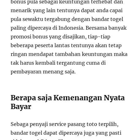
bonus pula sebagai keuntungan terhebat dan
menarik yang lain tentunya dapat anda capai
pula sewaktu tergabung dengan bandar togel
paling dipercaya di Indonesia. Bersama banyak
promosi bonus yang disajikan, tiap-tiap
beberapa peserta lantas tentunya akan tetap
ringan mendapat tambahan keuntungan maka
tak harus kembali tergantung cuma di
pembayaran menang saja.
Berapa saja Kemenangan Nyata
Bayar
Sebaga penyaji service pasang toto terpilih,
bandar togel dapat dipercaya juga yang pasti