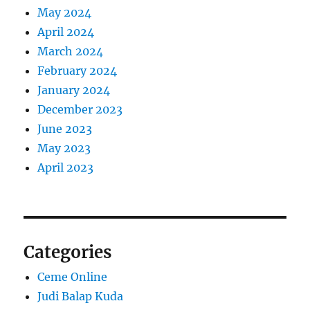
May 2024
April 2024
March 2024
February 2024
January 2024
December 2023
June 2023
May 2023
April 2023
Categories
Ceme Online
Judi Balap Kuda