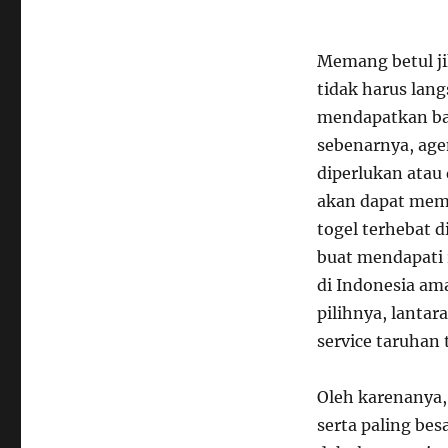
Memang betul ji
tidak harus lan
mendapatkan ban
sebenarnya, age
diperlukan atau
akan dapat mem
togel terhebat
buat mendapati 
di Indonesia ama
pilihnya, lantar
service taruhan 
Oleh karenanya,
serta paling bes