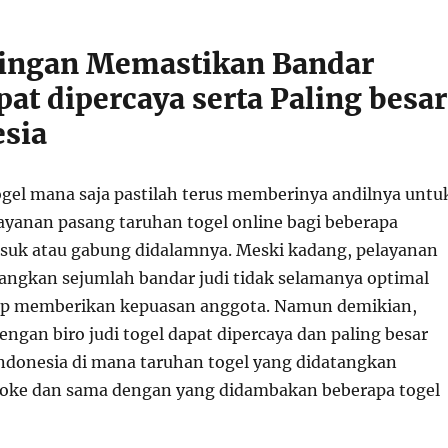
ingan Memastikan Bandar
at dipercaya serta Paling besar
esia
togel mana saja pastilah terus memberinya andilnya untu
yanan pasang taruhan togel online bagi beberapa
suk atau gabung didalamnya. Meski kadang, pelayanan
tangkan sejumlah bandar judi tidak selamanya optimal
up memberikan kepuasan anggota. Namun demikian,
engan biro judi togel dapat dipercaya dan paling besar
Indonesia di mana taruhan togel yang didatangkan
 oke dan sama dengan yang didambakan beberapa togel