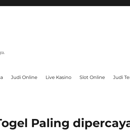
ya.
sa
Judi Online
Live Kasino
Slot Online
Judi T
ogel Paling dipercay