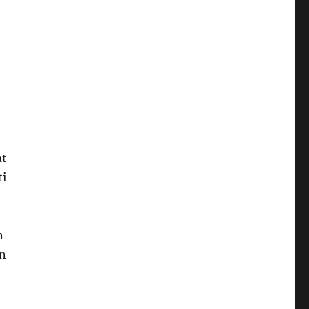
at
ti
n
an