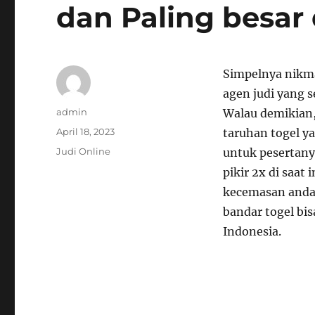
dan Paling besar
Simpelnya nikmat
agen judi yang s
Author
admin
Walau demikian,
Posted
April 18, 2023
taruhan togel 
on
Categories
Judi Online
untuk pesertany
pikir 2x di saat 
kecemasan anda 
bandar togel bis
Indonesia.