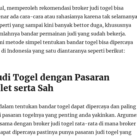
ul, memperoleh rekomendasi broker judi togel bisa
enar ada cara-cara atau rahasianya karena tak selamany
erti yang sampai kini banyak bettor duga, khususnya
mlahnya bandar permainan judi yang sudah bekerja.
mi metode simpel tentukan bandar togel bisa dipercaya
 di Indonesia yang satu diantaranya seperti berikut:
udi Togel dengan Pasaran
et serta Sah
 dalam tentukan bandar togel dapat dipercaya dan paling
di pasaran togelnya yang penting anda yakinkan. Argum
 sama dengan broker judi togel rata-rata di mana broker
dapat dipercaya pastinya punya pasaran judi togel yang