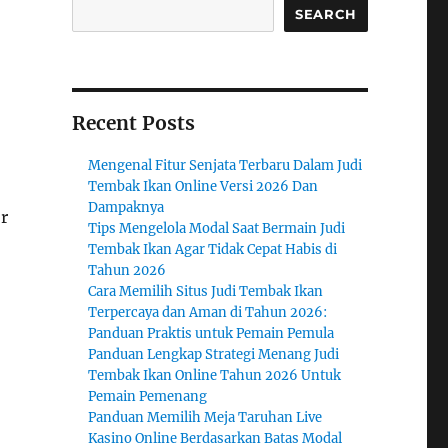
SEARCH
Recent Posts
Mengenal Fitur Senjata Terbaru Dalam Judi
Tembak Ikan Online Versi 2026 Dan
Dampaknya
r
Tips Mengelola Modal Saat Bermain Judi
Tembak Ikan Agar Tidak Cepat Habis di
Tahun 2026
Cara Memilih Situs Judi Tembak Ikan
Terpercaya dan Aman di Tahun 2026:
Panduan Praktis untuk Pemain Pemula
Panduan Lengkap Strategi Menang Judi
Tembak Ikan Online Tahun 2026 Untuk
Pemain Pemenang
Panduan Memilih Meja Taruhan Live
Kasino Online Berdasarkan Batas Modal