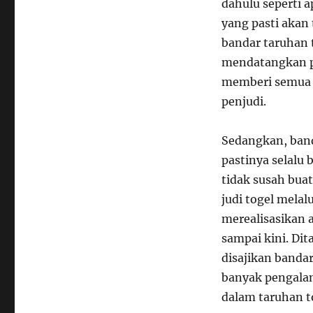
dahulu seperti a
yang pasti akan 
bandar taruhan 
mendatangkan pe
memberi semua 
penjudi.
Sedangkan, banda
pastinya selalu
tidak susah bua
judi togel melalu
merealisasikan 
sampai kini. Di
disajikan banda
banyak pengala
dalam taruhan t