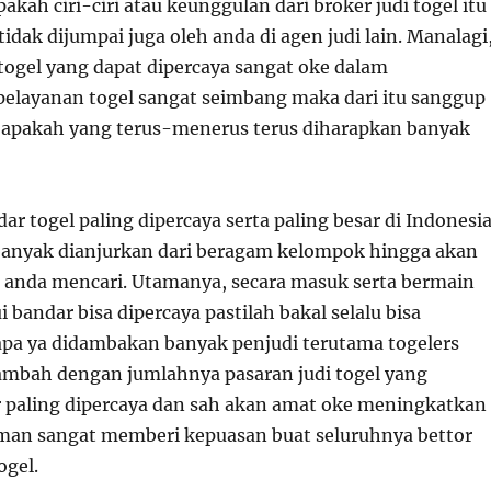
pakah ciri-ciri atau keunggulan dari broker judi togel itu
tidak dijumpai juga oleh anda di agen judi lain. Manalagi
togel yang dapat dipercaya sangat oke dalam
layanan togel sangat seimbang maka dari itu sanggup
apakah yang terus-menerus terus diharapkan banyak
r togel paling dipercaya serta paling besar di Indonesi
 banyak dianjurkan dari beragam kelompok hingga akan
t anda mencari. Utamanya, secara masuk serta bermain
i bandar bisa dipercaya pastilah bakal selalu bisa
apa ya didambakan banyak penjudi terutama togelers
tambah dengan jumlahnya pasaran judi togel yang
r paling dipercaya dan sah akan amat oke meningkatkan
man sangat memberi kepuasan buat seluruhnya bettor
ogel.