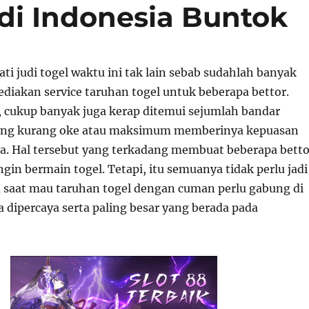
 di Indonesia Buntok
i judi togel waktu ini tak lain sebab sudahlah banyak
ediakan service taruhan togel untuk beberapa bettor.
 cukup banyak juga kerap ditemui sejumlah bandar
yang kurang oke atau maksimum memberinya kepuasan
a. Hal tersebut yang terkadang membuat beberapa betto
ingin bermain togel. Tetapi, itu semuanya tidak perlu jadi
saat mau taruhan togel dengan cuman perlu gabung di
a dipercaya serta paling besar yang berada pada