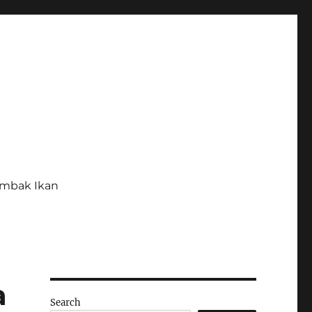
embak Ikan
a
Search