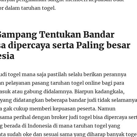
or dalam taruhan togel.
Gampang Tentukan Bandar
a dipercaya serta Paling besar
esia
udi togel mana saja pastilah selalu berikan perannya
n pelayanan pasang taruhan togel online bagi para
suk atau gabung didalamnya. Biarpun kadangkala,
 yang didatangkan beberapa bandar judi tidak selamany
gak cukup memberi kepuasan peserta. Namun
sama perihal dengan broker judi togel bisa dipercaya ser
g berada di Indonesia di mana taruhan togel yang
ta sudah oke dan sesuai sama yang diharap banyak toge