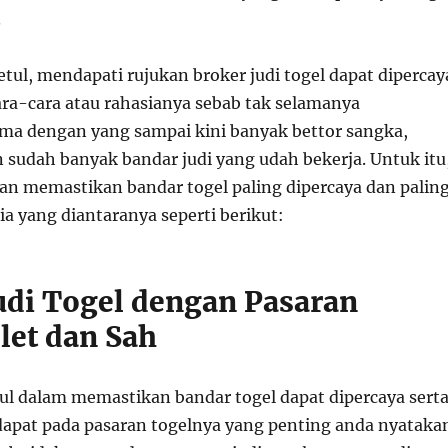
.
tul, mendapati rujukan broker judi togel dapat dipercay
ara-cara atau rahasianya sebab tak selamanya
a dengan yang sampai kini banyak bettor sangka,
n sudah banyak bandar judi yang udah bekerja. Untuk itu
gan memastikan bandar togel paling dipercaya dan palin
ia yang diantaranya seperti berikut:
udi Togel dengan Pasaran
et dan Sah
ul dalam memastikan bandar togel dapat dipercaya sert
rdapat pada pasaran togelnya yang penting anda nyataka