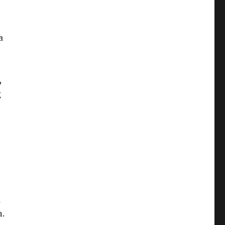
a
,
g
a
n.