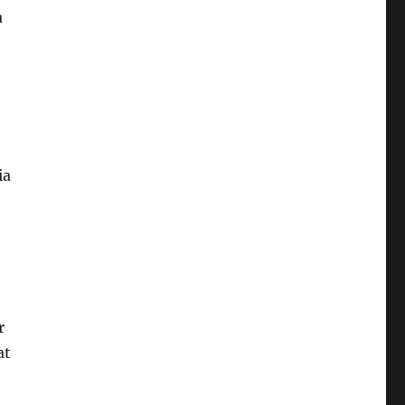
a
ia
r
at