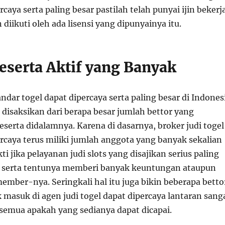
rcaya serta paling besar pastilah telah punyai ijin bekerj
diikuti oleh ada lisensi yang dipunyainya itu.
eserta Aktif yang Banyak
andar togel dapat dipercaya serta paling besar di Indones
 disaksikan dari berapa besar jumlah bettor yang
eserta didalamnya. Karena di dasarnya, broker judi togel
rcaya terus miliki jumlah anggota yang banyak sekalian
 jika pelayanan judi slots yang disajikan serius paling
n serta tentunya memberi banyak keuntungan ataupun
ember-nya. Seringkali hal itu juga bikin beberapa betto
k masuk di agen judi togel dapat dipercaya lantaran sang
semua apakah yang sedianya dapat dicapai.