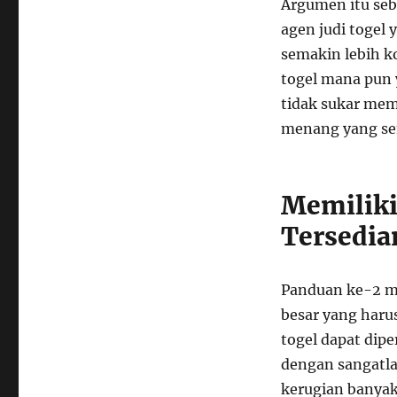
Argumen itu seb
agen judi togel 
semakin lebih ko
togel mana pun 
tidak sukar me
menang yang sem
Memiliki
Tersedia
Panduan ke-2 me
besar yang harus
togel dapat dipe
dengan sangatl
kerugian banyak