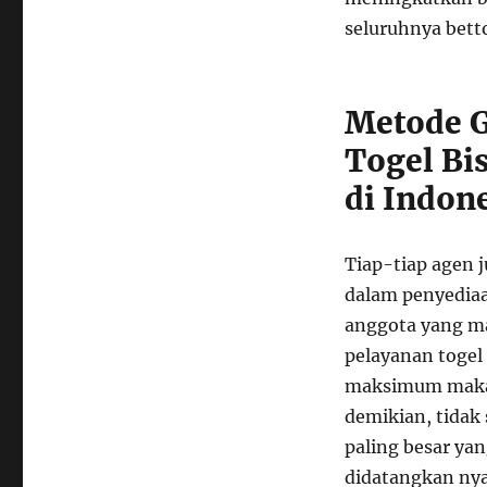
seluruhnya bett
Metode 
Togel Bis
di Indon
Tiap-tiap agen j
dalam penyediaa
anggota yang ma
pelayanan togel
maksimum maka 
demikian, tidak 
paling besar yan
didatangkan nya