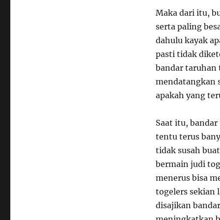
Maka dari itu, 
serta paling bes
dahulu kayak apa
pasti tidak dike
bandar taruhan 
mendatangkan se
apakah yang ter
Saat itu, bandar
tentu terus ban
tidak susah bua
bermain judi tog
menerus bisa me
togelers sekian 
disajikan banda
meningkatkan b