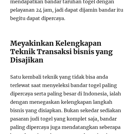
mendapatkan bandar taruhan togel dengan
pelayanan 24 jam, jadi dapat dijamin bandar itu
begitu dapat dipercaya.
Meyakinkan Kelengkapan
Teknik Transaksi bisnis yang
Disajikan
Satu kembali teknik yang tidak bisa anda
terlewat saat menyeleksi bandar togel paling
dipercaya serta paling besar di Indonesia, ialah
dengan menegaskan kelengkapan langkah
bisnis yang disiapkan. Bukan sekedar sediakan
pasaran judi togel yang komplet saja, bandar
paling dipercaya juga mendatangkan seberapa