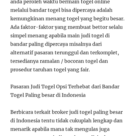
anda peroleh waktu bermain togel online
melalui bandar togel bisa dipercaya adalah
kemungkinan menang togel yang begitu besar.
Ada faktor-faktor yang membuat bettor selalu
simpel menang apabila main judi togel di
bandar paling dipercaya misalnya dari
alternatif pasaran terunggul dan terkomplet,
tersedianya ramalan / bocoran togel dan
prosedur taruhan togel yang fair.
Pasaran Judi Togel Opsi Terhebat dari Bandar
Togel Paling besar di Indonesia
Berbicara terkait broker judi togel paling besar
di Indonesia tentu tidak cukuplah lengkap dan
menarik apabila mana tak mengulas juga