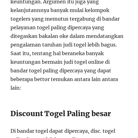
keuntungan. Argumen itu juga yang
kelanjutannnya banyak mulai kelompok
togelers yang memutus tergabung di bandar
pelayanan togel paling dipercaya yang
ditegaskan bakalan oke dalam mendatangkan
pengalaman taruhan judi togel lebih bagus.
Saat itu, tentang hal beraneka banyak
keuntungan bermain judi togel online di
bandar togel paling dipercaya yang dapat
beberapa bettor temukan antara lain antara
lain:
Discount Togel Paling besar
Di bandar togel dapat dipercaya, disc. togel