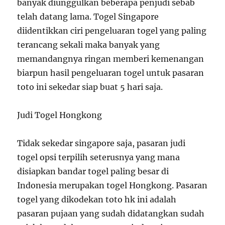
banyak diunggulkan beberapa penjudi sebab
telah datang lama. Togel Singapore
diidentikkan ciri pengeluaran togel yang paling
terancang sekali maka banyak yang
memandangnya ringan memberi kemenangan
biarpun hasil pengeluaran togel untuk pasaran
toto ini sekedar siap buat 5 hari saja.
Judi Togel Hongkong
Tidak sekedar singapore saja, pasaran judi
togel opsi terpilih seterusnya yang mana
disiapkan bandar togel paling besar di
Indonesia merupakan togel Hongkong. Pasaran
togel yang dikodekan toto hk ini adalah
pasaran pujaan yang sudah didatangkan sudah