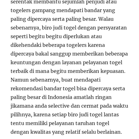
serentak membantu sejumlah penjudi atau
togelers gampang mendapati bandar yang
paling dipercaya serta paling besar. Walau
sebenarnya, biro judi togel dengan persyaratan
seperti begitu begitu diperlukan atau
dikehendaki beberapa togelers karena
dipercaya bakal sanggup memberikan beberapa
keuntungan dengan layanan pelayanan togel
terbaik di mana begitu memberikan kepuasan.
Namun sebenarnya, buat mendapati
rekomendasi bandar togel bisa dipercaya serta
paling besar di Indonesia amatlah ringan
jikamana anda selective dan cermat pada waktu
pilihnya, karena setiap biro judi togel lantas
tentu memiliki pelayanan taruhan togel
dengan kwalitas yang relatif selalu berlainan.