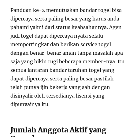
Panduan ke-2 memutuskan bandar togel bisa
dipercaya serta paling besar yang harus anda
pahami yakni dari status keabsahannya. Agen
judi togel dapat dipercaya nyata selalu
mempertingkat dan berikan service togel
dengan benar-benar aman tanpa masalah apa
saja yang bikin rugi beberapa member-nya. Itu
semua lantaran bandar taruhan togel yang
dapat dipercaya serta paling besar pastilah
telah punya ijin bekerja yang sah dengan
disinyalir oleh tersedianya lisensi yang
dipunyainya itu.
Jumlah Anggota Aktif yang