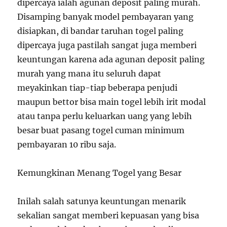
dipercaya ialah agunan deposit paling murah.
Disamping banyak model pembayaran yang
disiapkan, di bandar taruhan togel paling
dipercaya juga pastilah sangat juga memberi
keuntungan karena ada agunan deposit paling
murah yang mana itu seluruh dapat
meyakinkan tiap-tiap beberapa penjudi
maupun bettor bisa main togel lebih irit modal
atau tanpa perlu keluarkan uang yang lebih
besar buat pasang togel cuman minimum
pembayaran 10 ribu saja.
Kemungkinan Menang Togel yang Besar
Inilah salah satunya keuntungan menarik
sekalian sangat memberi kepuasan yang bisa