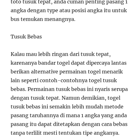
toto tusuk tepat, anda cuman penting pasang 1
angka dengan type atau posisi angka itu untuk
bus temukan menangnya.
Tusuk Bebas
Kalau mau lebih ringan dari tusuk tepat,
karenanya bandar togel dapat dipercaya lantas
berikan alternative permainan togel menarik
lain seperti contoh-contohnya togel tusuk
bebas. Permainan tusuk bebas ini nyaris serupa
dengan tusuk tepat. Namun demikian, togel
tusuk bebas ini semakin lebih mudah metode
pasang taruhannya di mana 1 angka yang anda
pasang itu dapat ditetapkan dengan cara bebas
tanpa terlilit mesti tentukan tipe angkanya.