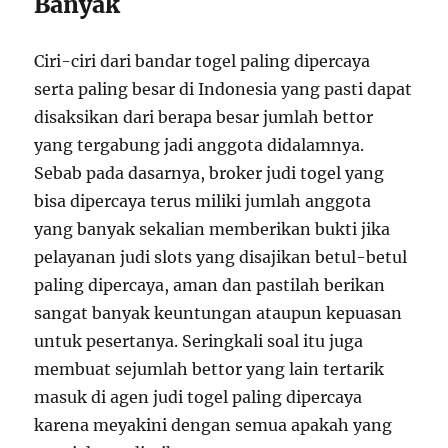
Banyak
Ciri-ciri dari bandar togel paling dipercaya
serta paling besar di Indonesia yang pasti dapat
disaksikan dari berapa besar jumlah bettor
yang tergabung jadi anggota didalamnya.
Sebab pada dasarnya, broker judi togel yang
bisa dipercaya terus miliki jumlah anggota
yang banyak sekalian memberikan bukti jika
pelayanan judi slots yang disajikan betul-betul
paling dipercaya, aman dan pastilah berikan
sangat banyak keuntungan ataupun kepuasan
untuk pesertanya. Seringkali soal itu juga
membuat sejumlah bettor yang lain tertarik
masuk di agen judi togel paling dipercaya
karena meyakini dengan semua apakah yang