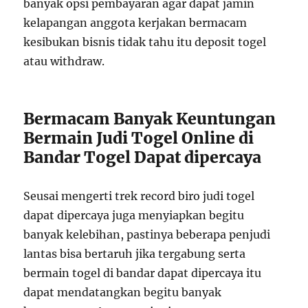
banyak opsi pembayaran agar dapat jamin
kelapangan anggota kerjakan bermacam
kesibukan bisnis tidak tahu itu deposit togel
atau withdraw.
Bermacam Banyak Keuntungan
Bermain Judi Togel Online di
Bandar Togel Dapat dipercaya
Seusai mengerti trek record biro judi togel
dapat dipercaya juga menyiapkan begitu
banyak kelebihan, pastinya beberapa penjudi
lantas bisa bertaruh jika tergabung serta
bermain togel di bandar dapat dipercaya itu
dapat mendatangkan begitu banyak