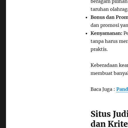
beragam pilihan 
taruhan olahrag
Bonus dan Prom
dan promosi ya
Kenyamanan:
Pe
tanpa harus men
praktis.
Keberadaan kea
membuat banyak 
Baca Juga :
Pand
Situs Jud
dan Krite