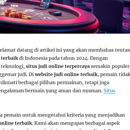
lamat datang di artikel ini yang akan membahas tenta
e terbaik
di Indonesia pada tahun 2024. Dengan
teknologi,
situs judi online terpercaya
semakin populer
ggemar judi. Di
website judi online terbaik
, pemain tida
ikmati berbagai pilihan permainan, tetapi juga
engalaman bermain yang aman dan nyaman.
Situs
ra pemain untuk mengetahui kriteria yang menjadikan
 online terbaik
. Kami akan mengupas berbagai aspek