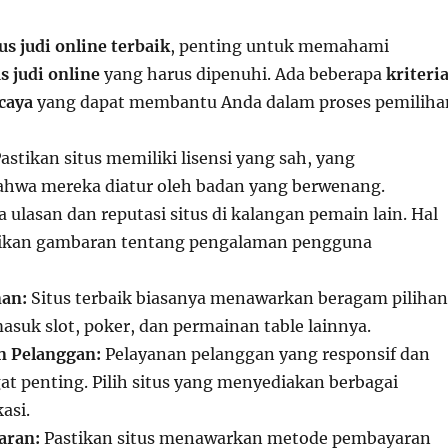
tus judi online terbaik
, penting untuk memahami
s judi online
yang harus dipenuhi. Ada beberapa
kriteri
rcaya
yang dapat membantu Anda dalam proses pemiliha
astikan situs memiliki lisensi yang sah, yang
hwa mereka diatur oleh badan yang berwenang.
a ulasan dan reputasi situs di kalangan pemain lain. Hal
rikan gambaran tentang pengalaman pengguna
nan:
Situs terbaik biasanya menawarkan beragam pilihan
asuk slot, poker, dan permainan table lainnya.
n Pelanggan:
Pelayanan pelanggan yang responsif dan
at penting. Pilih situs yang menyediakan berbagai
asi.
aran:
Pastikan situs menawarkan metode pembayaran