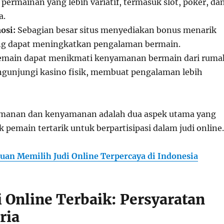
permainan yang lebih variatif, termasuk slot, poker, da
a.
osi:
Sebagian besar situs menyediakan bonus menarik
ng dapat meningkatkan pengalaman bermain.
main dapat menikmati kenyamanan bermain dari ruma
gunjungi kasino fisik, membuat pengalaman lebih
manan dan kenyamanan adalah dua aspek utama yang
pemain tertarik untuk berpartisipasi dalam judi online.
uan Memilih Judi Online Terpercaya di Indonesia
i Online Terbaik: Persyaratan
ria