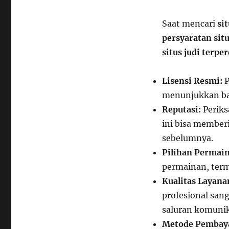
Saat mencari
si
persyaratan situ
situs judi terpe
Lisensi Resmi:
P
menunjukkan ba
Reputasi:
Periks
ini bisa membe
sebelumnya.
Pilihan Permai
permainan, term
Kualitas Layana
profesional sang
saluran komunik
Metode Pembay