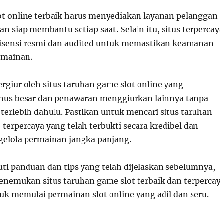
lot online terbaik harus menyediakan layanan pelanggan
an siap membantu setiap saat. Selain itu, situs terpercay
lisensi resmi dan audited untuk memastikan keamanan
rmainan.
rgiur oleh situs taruhan game slot online yang
us besar dan penawaran menggiurkan lainnya tanpa
terlebih dahulu. Pastikan untuk mencari situs taruhan
 terpercaya yang telah terbukti secara kredibel dan
elola permainan jangka panjang.
i panduan dan tips yang telah dijelaskan sebelumnya,
nemukan situs taruhan game slot terbaik dan terperca
uk memulai permainan slot online yang adil dan seru.