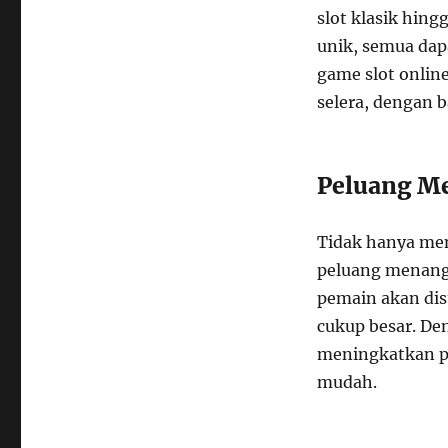
slot klasik hing
unik, semua da
game slot onlin
selera, dengan 
Peluang M
Tidak hanya me
peluang menang 
pemain akan di
cukup besar. De
meningkatkan p
mudah.