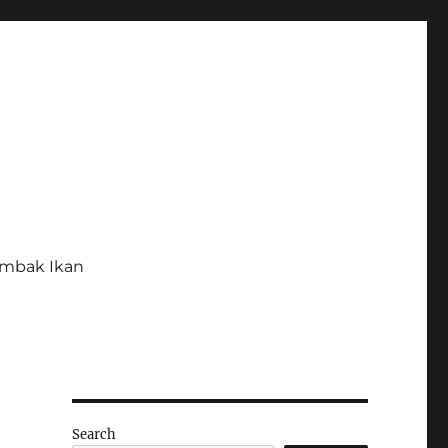
embak Ikan
Search