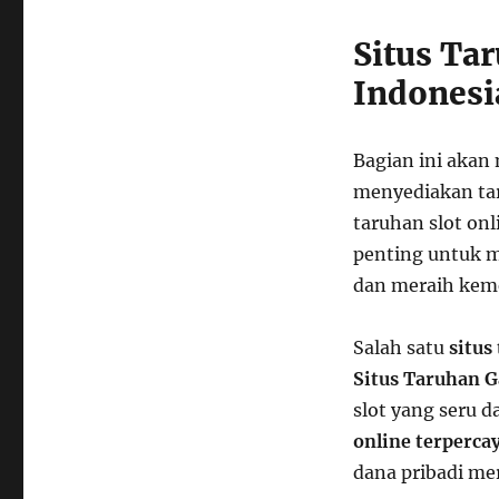
Situs Ta
Indonesi
Bagian ini akan
menyediakan tar
taruhan slot on
penting untuk 
dan meraih kem
Salah satu
situs
Situs Taruhan G
slot yang seru 
online terperca
dana pribadi me