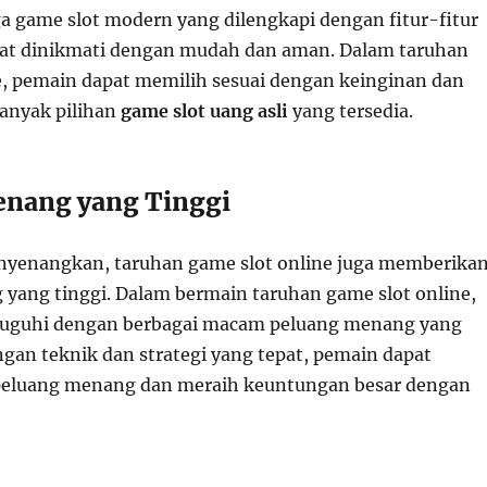
ga game slot modern yang dilengkapi dengan fitur-fitur
pat dinikmati dengan mudah dan aman. Dalam taruhan
e, pemain dapat memilih sesuai dengan keinginan dan
banyak pilihan
game slot uang asli
yang tersedia.
enang yang Tinggi
nyenangkan, taruhan game slot online juga memberika
yang tinggi. Dalam bermain taruhan game slot online,
suguhi dengan berbagai macam peluang menang yang
ngan teknik dan strategi yang tepat, pemain dapat
eluang menang dan meraih keuntungan besar dengan