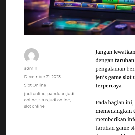
Jangan lewatka
dengan
taruhan
Author
admin
pengalaman ber
Posted
December 31, 2023
jenis
game slot 
on
Categories
Slot Online
terpercaya
.
Tags
judi online
,
panduan judi
online
,
situs judi online
,
Pada bagian ini
slot online
memenangkan
memberikan inf
taruhan game sl