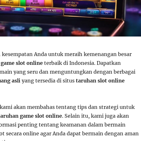
n kesempatan Anda untuk meraih kemenangan besar
 game slot online
terbaik di Indonesia. Dapatkan
main yang seru dan menguntungkan dengan berbagai
uang asli
yang tersedia di situs
taruhan slot online
, kami akan membahas tentang tips dan strategi untuk
taruhan game slot online
. Selain itu, kami juga akan
ormasi penting tentang keamanan dalam bermain
ot secara online agar Anda dapat bermain dengan aman