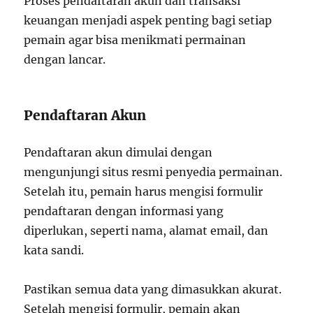
Proses pendaftaran akun dan transaksi
keuangan menjadi aspek penting bagi setiap
pemain agar bisa menikmati permainan
dengan lancar.
Pendaftaran Akun
Pendaftaran akun dimulai dengan
mengunjungi situs resmi penyedia permainan.
Setelah itu, pemain harus mengisi formulir
pendaftaran dengan informasi yang
diperlukan, seperti nama, alamat email, dan
kata sandi.
Pastikan semua data yang dimasukkan akurat.
Setelah mengisi formulir, pemain akan