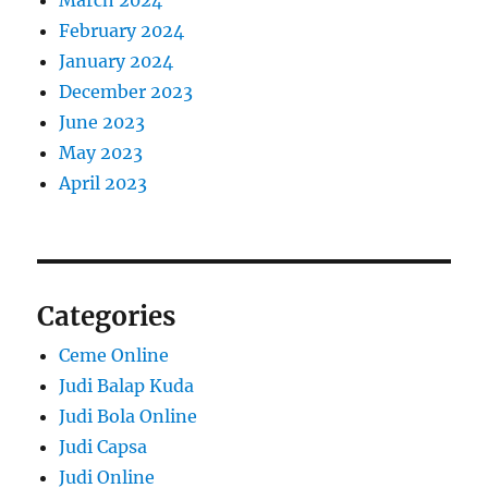
March 2024
February 2024
January 2024
December 2023
June 2023
May 2023
April 2023
Categories
Ceme Online
Judi Balap Kuda
Judi Bola Online
Judi Capsa
Judi Online