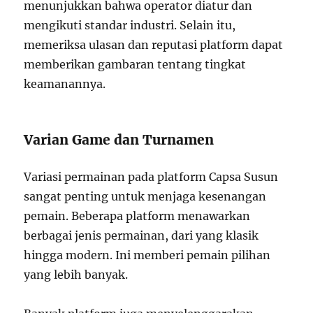
menunjukkan bahwa operator diatur dan
mengikuti standar industri. Selain itu,
memeriksa ulasan dan reputasi platform dapat
memberikan gambaran tentang tingkat
keamanannya.
Varian Game dan Turnamen
Variasi permainan pada platform Capsa Susun
sangat penting untuk menjaga kesenangan
pemain. Beberapa platform menawarkan
berbagai jenis permainan, dari yang klasik
hingga modern. Ini memberi pemain pilihan
yang lebih banyak.