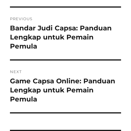
Post
PREVIOUS
navigation
Bandar Judi Capsa: Panduan
Previous
post:
Lengkap untuk Pemain
Pemula
NEXT
Game Capsa Online: Panduan
Next
post:
Lengkap untuk Pemain
Pemula