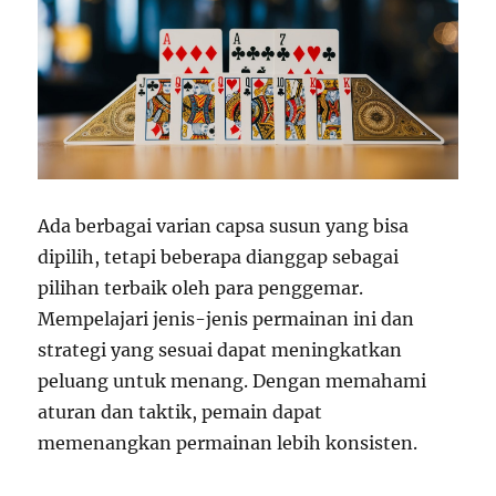
Ada berbagai varian capsa susun yang bisa
dipilih, tetapi beberapa dianggap sebagai
pilihan terbaik oleh para penggemar.
Mempelajari jenis-jenis permainan ini dan
strategi yang sesuai dapat meningkatkan
peluang untuk menang. Dengan memahami
aturan dan taktik, pemain dapat
memenangkan permainan lebih konsisten.