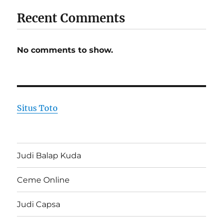
Recent Comments
No comments to show.
Situs Toto
Judi Balap Kuda
Ceme Online
Judi Capsa