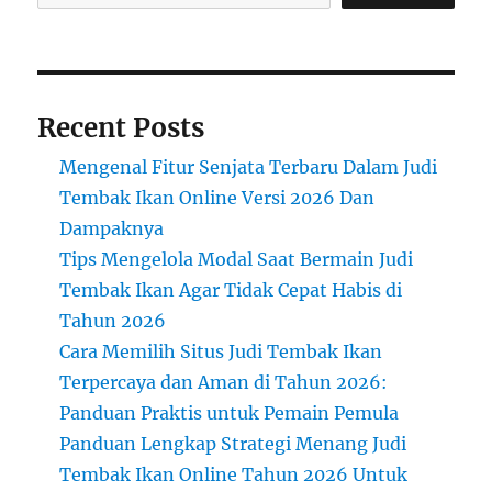
Recent Posts
Mengenal Fitur Senjata Terbaru Dalam Judi
Tembak Ikan Online Versi 2026 Dan
Dampaknya
Tips Mengelola Modal Saat Bermain Judi
Tembak Ikan Agar Tidak Cepat Habis di
Tahun 2026
Cara Memilih Situs Judi Tembak Ikan
Terpercaya dan Aman di Tahun 2026:
Panduan Praktis untuk Pemain Pemula
Panduan Lengkap Strategi Menang Judi
Tembak Ikan Online Tahun 2026 Untuk