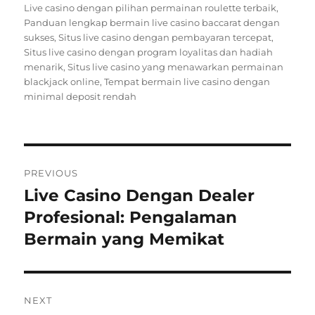
Live casino dengan pilihan permainan roulette terbaik
,
Panduan lengkap bermain live casino baccarat dengan
sukses
,
Situs live casino dengan pembayaran tercepat
,
Situs live casino dengan program loyalitas dan hadiah
menarik
,
Situs live casino yang menawarkan permainan
blackjack online
,
Tempat bermain live casino dengan
minimal deposit rendah
Post
PREVIOUS
navigation
Live Casino Dengan Dealer
Previous
post:
Profesional: Pengalaman
Bermain yang Memikat
NEXT