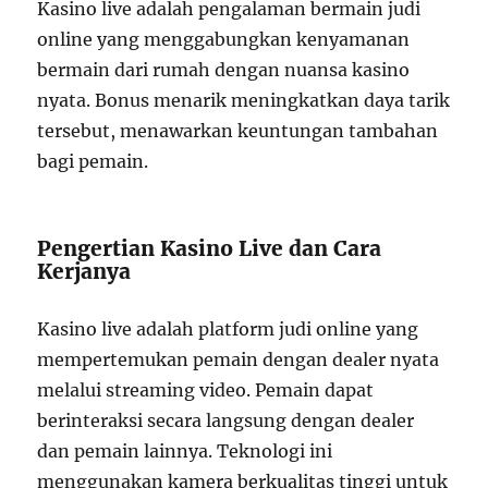
Kasino live adalah pengalaman bermain judi
online yang menggabungkan kenyamanan
bermain dari rumah dengan nuansa kasino
nyata. Bonus menarik meningkatkan daya tarik
tersebut, menawarkan keuntungan tambahan
bagi pemain.
Pengertian Kasino Live dan Cara
Kerjanya
Kasino live adalah platform judi online yang
mempertemukan pemain dengan dealer nyata
melalui streaming video. Pemain dapat
berinteraksi secara langsung dengan dealer
dan pemain lainnya. Teknologi ini
menggunakan kamera berkualitas tinggi untuk