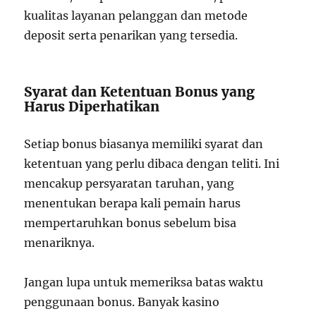
kualitas layanan pelanggan dan metode
deposit serta penarikan yang tersedia.
Syarat dan Ketentuan Bonus yang
Harus Diperhatikan
Setiap bonus biasanya memiliki syarat dan
ketentuan yang perlu dibaca dengan teliti. Ini
mencakup persyaratan taruhan, yang
menentukan berapa kali pemain harus
mempertaruhkan bonus sebelum bisa
menariknya.
Jangan lupa untuk memeriksa batas waktu
penggunaan bonus. Banyak kasino