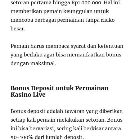
setoran pertama hingga Rp1.000.000. Hal ini
memberikan pemain keunggulan untuk
mencoba berbagai permainan tanpa risiko
besar.
Pemain harus membaca syarat dan ketentuan
yang berlaku agar bisa memanfaatkan bonus
dengan maksimal.
Bonus Deposit untuk Permainan
Kasino Live
Bonus deposit adalah tawaran yang diberikan
setiap kali pemain melakukan setoran. Bonus
ini bisa bervariasi, sering kali berkisar antara
50-100% dari jumlah deposit.