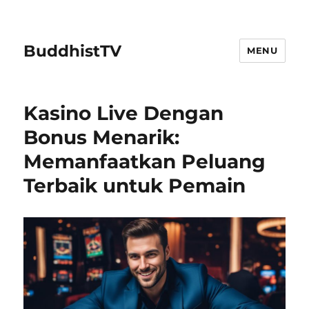
BuddhistTV
MENU
Kasino Live Dengan
Bonus Menarik:
Memanfaatkan Peluang
Terbaik untuk Pemain