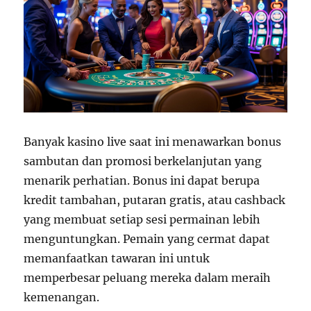
Banyak kasino live saat ini menawarkan bonus
sambutan dan promosi berkelanjutan yang
menarik perhatian. Bonus ini dapat berupa
kredit tambahan, putaran gratis, atau cashback
yang membuat setiap sesi permainan lebih
menguntungkan. Pemain yang cermat dapat
memanfaatkan tawaran ini untuk
memperbesar peluang mereka dalam meraih
kemenangan.