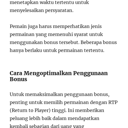
menetapkan waktu tertentu untuk
menyelesaikan persyaratan.
Pemain juga harus memperhatikan jenis
permainan yang memenuhi syarat untuk
menggunakan bonus tersebut. Beberapa bonus
hanya berlaku untuk permainan tertentu.
Cara Mengoptimalkan Penggunaan
Bonus
Untuk memaksimalkan penggunaan bonus,
penting untuk memilih permainan dengan RTP
(Return to Player) tinggi. Ini memberikan
peluang lebih baik dalam mendapatkan
kembali sebagian dari uang yang