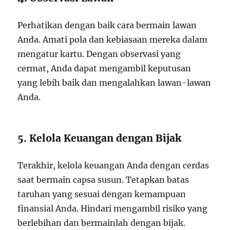
Perhatikan dengan baik cara bermain lawan
Anda. Amati pola dan kebiasaan mereka dalam
mengatur kartu. Dengan observasi yang
cermat, Anda dapat mengambil keputusan
yang lebih baik dan mengalahkan lawan-lawan
Anda.
5. Kelola Keuangan dengan Bijak
Terakhir, kelola keuangan Anda dengan cerdas
saat bermain capsa susun. Tetapkan batas
taruhan yang sesuai dengan kemampuan
finansial Anda. Hindari mengambil risiko yang
berlebihan dan bermainlah dengan bijak.