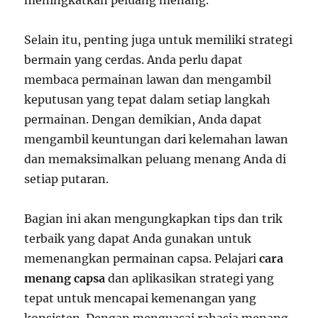
Selain itu, penting juga untuk memiliki strategi
bermain yang cerdas. Anda perlu dapat
membaca permainan lawan dan mengambil
keputusan yang tepat dalam setiap langkah
permainan. Dengan demikian, Anda dapat
mengambil keuntungan dari kelemahan lawan
dan memaksimalkan peluang menang Anda di
setiap putaran.
Bagian ini akan mengungkapkan tips dan trik
terbaik yang dapat Anda gunakan untuk
memenangkan permainan capsa. Pelajari
cara
menang capsa
dan aplikasikan strategi yang
tepat untuk mencapai kemenangan yang
konsisten. Dengan menguasai rahasia menang