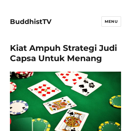
BuddhistTV
MENU
Kiat Ampuh Strategi Judi
Capsa Untuk Menang