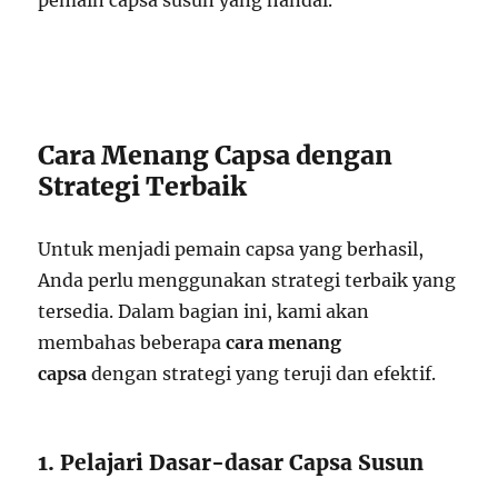
Cara Menang Capsa dengan
Strategi Terbaik
Untuk menjadi pemain capsa yang berhasil,
Anda perlu menggunakan strategi terbaik yang
tersedia. Dalam bagian ini, kami akan
membahas beberapa
cara menang
capsa
dengan strategi yang teruji dan efektif.
1. Pelajari Dasar-dasar Capsa Susun