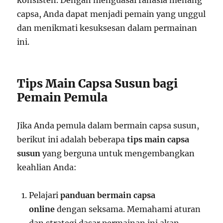
capsa, Anda dapat menjadi pemain yang unggul
dan menikmati kesuksesan dalam permainan
ini.
Tips Main Capsa Susun bagi
Pemain Pemula
Jika Anda pemula dalam bermain capsa susun,
berikut ini adalah beberapa
tips main capsa
susun
yang berguna untuk mengembangkan
keahlian Anda:
Pelajari
panduan bermain capsa
online
dengan seksama. Memahami aturan
dan strategi dasar permainan ini akan