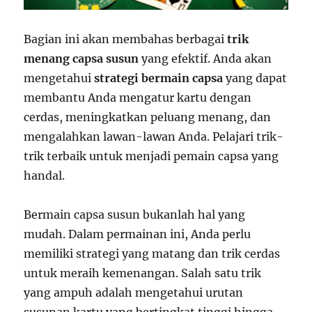
Bagian ini akan membahas berbagai
trik
menang capsa susun
yang efektif. Anda akan
mengetahui
strategi bermain capsa
yang dapat
membantu Anda mengatur kartu dengan
cerdas, meningkatkan peluang menang, dan
mengalahkan lawan-lawan Anda. Pelajari trik-
trik terbaik untuk menjadi pemain capsa yang
handal.
Bermain capsa susun bukanlah hal yang
mudah. Dalam permainan ini, Anda perlu
memiliki strategi yang matang dan trik cerdas
untuk meraih kemenangan. Salah satu trik
yang ampuh adalah mengetahui urutan
susunan kartu yang bertingkat tinggi hingga