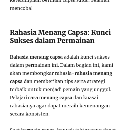
mencoba!
Rahasia Menang Capsa: Kunci
Sukses dalam Permainan
Rahasia menang capsa
adalah kunci sukses
dalam permainan ini. Dalam bagian ini, kami
akan membongkar rahasia-
rahasia menang
capsa
dan memberikan tips serta strategi
terbaik untuk menjadi pemain yang unggul.
Pelajari
cara menang capsa
dan kuasai
rahasianya agar dapat meraih kemenangan
secara konsisten.
Saat bermain capsa, banyak faktor yang dapat