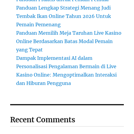
Panduan Lengkap Strategi Menang Judi
Tembak Ikan Online Tahun 2026 Untuk
Pemain Pemenang
Panduan Memilih Meja Taruhan Live Kasino
Online Berdasarkan Batas Modal Pemain
yang Tepat
Dampak Implementasi AI dalam
Personalisasi Pengalaman Bermain di Live
Kasino Online: Mengoptimalkan Interaksi
dan Hiburan Pengguna
Recent Comments