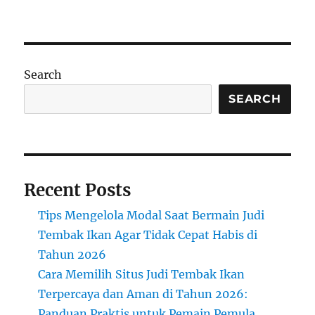
Search
SEARCH
Recent Posts
Tips Mengelola Modal Saat Bermain Judi
Tembak Ikan Agar Tidak Cepat Habis di
Tahun 2026
Cara Memilih Situs Judi Tembak Ikan
Terpercaya dan Aman di Tahun 2026:
Panduan Praktis untuk Pemain Pemula