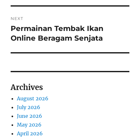
NEXT
Permainan Tembak Ikan
Next
post:
Online Beragam Senjata
Archives
August 2026
July 2026
June 2026
May 2026
April 2026