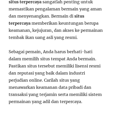
situs terpercaya
sangatlah penting untuk
memastikan pengalaman bermain yang aman
dan menyenangkan. Bermain di
situs
terpercaya
memberikan keuntungan berupa
keamanan, kejujuran, dan akses ke permainan
tembak ikan uang asli yang resmi.
Sebagai pemain, Anda harus berhati-hati
dalam memilih situs tempat Anda bermain.
Pastikan situs tersebut memiliki lisensi resmi
dan reputasi yang baik dalam industri
perjudian online. Carilah situs yang
menawarkan keamanan data pribadi dan
transaksi yang terjamin serta memiliki sistem
permainan yang adil dan terpercaya.