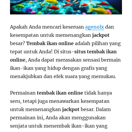
Apakah Anda mencari keseruan
agenolx
dan
kesempatan untuk memenangkan
jackpot
besar?
Tembak ikan online
adalah pilihan yang
tepat untuk Anda! Di situs-
situs tembak ikan
online
, Anda dapat merasakan sensasi bermain
ikan-ikan yang hidup dengan grafis yang
menakjubkan dan efek suara yang memukau.
Permainan
tembak ikan online
tidak hanya
seru, tetapi juga menawarkan kesempatan
untuk memenangkan
jackpot
besar. Dalam
permainan ini, Anda akan menggunakan
senjata untuk menembak ikan-ikan yang