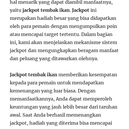
hal menarik yang dapat diambil manfaatnya,
yaitu
jackpot tembak ikan
.
Jackpot
ini
merupakan hadiah besar yang bisa didapatkan
oleh para pemain dengan mengumpulkan poin
atau mencapai target tertentu. Dalam bagian
ini, kami akan menjelaskan mekanisme sistem
jackpot dan mengungkapkan beragam manfaat
dan peluang yang ditawarkan olehnya.
Jackpot tembak ikan
memberikan kesempatan
kepada para pemain untuk mendapatkan
kemenangan yang luar biasa. Dengan
memanfaatkannya, Anda dapat memperoleh
keuntungan yang jauh lebih besar dari taruhan
awal. Saat Anda berhasil memenangkan
jackpot, hadiah yang diterima bisa mencapai