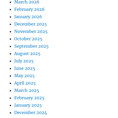
March 2026
February 2026
January 2026
December 2025
November 2025
October 2025
September 2025
August 2025
July 2025
June 2025
May 2025
April 2025
March 2025
February 2025
January 2025
December 2024