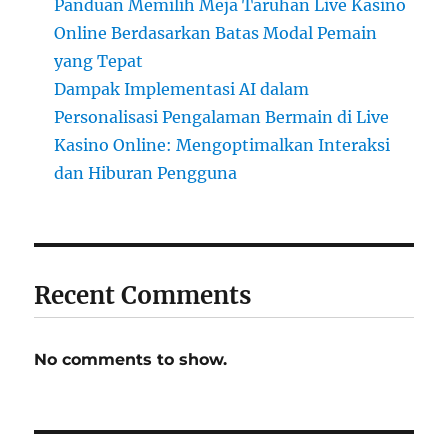
Panduan Memilih Meja Taruhan Live Kasino
Online Berdasarkan Batas Modal Pemain
yang Tepat
Dampak Implementasi AI dalam
Personalisasi Pengalaman Bermain di Live
Kasino Online: Mengoptimalkan Interaksi
dan Hiburan Pengguna
Recent Comments
No comments to show.