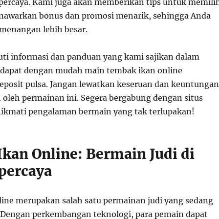
percaya. Kami juga akan memberikan tips untuk memili
nawarkan bonus dan promosi menarik, sehingga Anda
menangan lebih besar.
i informasi dan panduan yang kami sajikan dalam
da dapat dengan mudah main tembak ikan online
posit pulsa. Jangan lewatkan keseruan dan keuntungan
 oleh permainan ini. Segera bergabung dengan situs
nikmati pengalaman bermain yang tak terlupakan!
kan Online: Bermain Judi di
rpercaya
ine merupakan salah satu permainan judi yang sedang
i. Dengan perkembangan teknologi, para pemain dapat