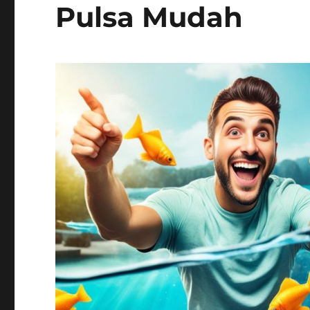
Pulsa Mudah