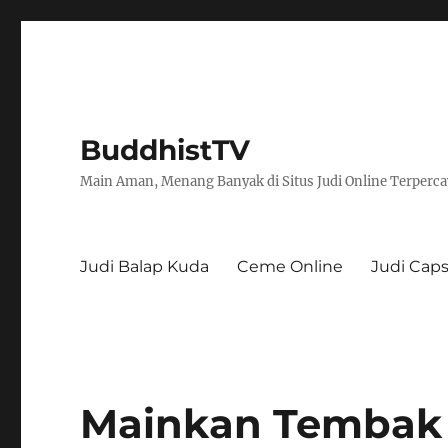
BuddhistTV
Main Aman, Menang Banyak di Situs Judi Online Terperca
Judi Balap Kuda
Ceme Online
Judi Cap
Mainkan Tembak 