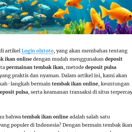
i artikel
Login olxtoto
, yang akan membahas tentang
k ikan online
dengan mudah menggunakan
deposit
nta
permainan tembak ikan
, metode
deposit pulsa
yang praktis dan nyaman. Dalam artikel ini, kami akan
kah-langkah bermain
tembak ikan online
, keuntungan
eposit pulsa
, serta keamanan transaksi di situs terperca
hu bahwa
tembak ikan online
adalah salah satu
yang populer di Indonesia? Dengan bermain tembak ika