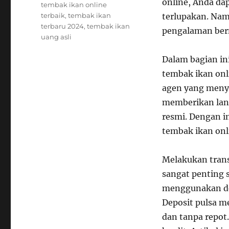
online, Anda da
tembak ikan online
terbaik
,
tembak ikan
terlupakan. Nam
terbaru 2024
,
tembak ikan
pengalaman be
uang asli
Dalam bagian in
tembak ikan onli
agen yang men
memberikan lang
resmi. Dengan i
tembak ikan onl
Melakukan trans
sangat penting 
menggunakan dep
Deposit pulsa 
dan tanpa repot.