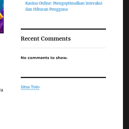
Kasino Online: Mengoptimalkan Interaksi
dan Hiburan Pengguna
Recent Comments
No comments to show.
Situs Toto
ya
n