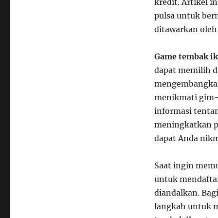
kredit. Artikel
pulsa untuk ber
ditawarkan oleh
Game tembak i
dapat memilih da
mengembangkan 
menikmati gim-g
informasi tenta
meningkatkan p
dapat Anda nikm
Saat ingin memu
untuk mendaftar
diandalkan. Bag
langkah untuk 