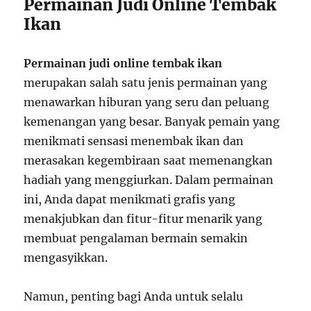
Permainan Judi Online Tembak
Ikan
Permainan judi online tembak ikan
merupakan salah satu jenis permainan yang
menawarkan hiburan yang seru dan peluang
kemenangan yang besar. Banyak pemain yang
menikmati sensasi menembak ikan dan
merasakan kegembiraan saat memenangkan
hadiah yang menggiurkan. Dalam permainan
ini, Anda dapat menikmati grafis yang
menakjubkan dan fitur-fitur menarik yang
membuat pengalaman bermain semakin
mengasyikkan.
Namun, penting bagi Anda untuk selalu