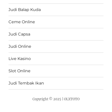
Judi Balap Kuda
Ceme Online
Judi Capsa
Judi Online
Live Kasino
Slot Online
Judi Tembak Ikan
Copyright © 2025 |
OLXTOTO