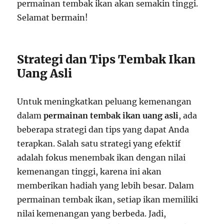
permainan tembak ikan akan semakin tinggi.
Selamat bermain!
Strategi dan Tips Tembak Ikan
Uang Asli
Untuk meningkatkan peluang kemenangan
dalam
permainan tembak ikan uang asli
, ada
beberapa strategi dan tips yang dapat Anda
terapkan. Salah satu strategi yang efektif
adalah fokus menembak ikan dengan nilai
kemenangan tinggi, karena ini akan
memberikan hadiah yang lebih besar. Dalam
permainan tembak ikan, setiap ikan memiliki
nilai kemenangan yang berbeda. Jadi,