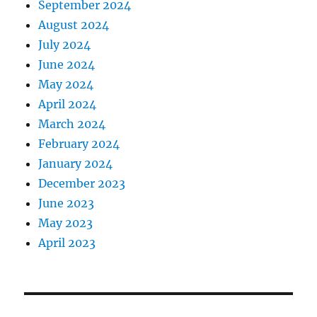
September 2024
August 2024
July 2024
June 2024
May 2024
April 2024
March 2024
February 2024
January 2024
December 2023
June 2023
May 2023
April 2023