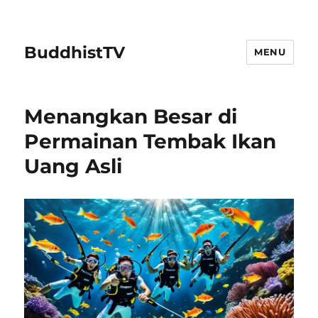
BuddhistTV
MENU
Menangkan Besar di
Permainan Tembak Ikan
Uang Asli