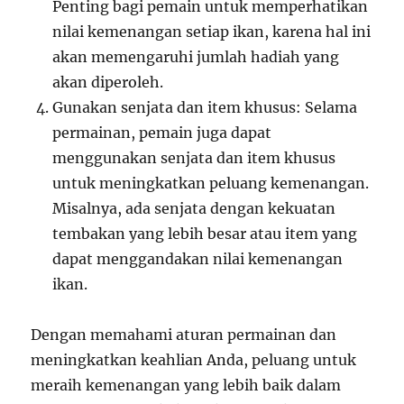
Penting bagi pemain untuk memperhatikan
nilai kemenangan setiap ikan, karena hal ini
akan memengaruhi jumlah hadiah yang
akan diperoleh.
Gunakan senjata dan item khusus: Selama
permainan, pemain juga dapat
menggunakan senjata dan item khusus
untuk meningkatkan peluang kemenangan.
Misalnya, ada senjata dengan kekuatan
tembakan yang lebih besar atau item yang
dapat menggandakan nilai kemenangan
ikan.
Dengan memahami aturan permainan dan
meningkatkan keahlian Anda, peluang untuk
meraih kemenangan yang lebih baik dalam