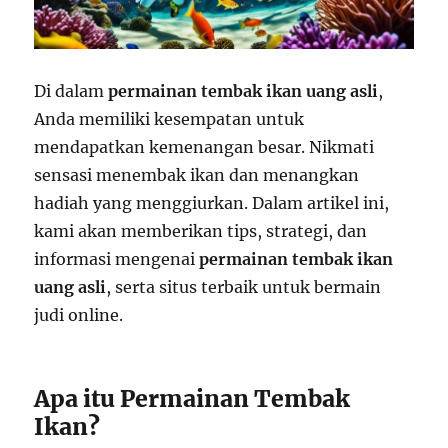
Di dalam
permainan tembak ikan uang asli
,
Anda memiliki kesempatan untuk
mendapatkan kemenangan besar. Nikmati
sensasi menembak ikan dan menangkan
hadiah yang menggiurkan. Dalam artikel ini,
kami akan memberikan tips, strategi, dan
informasi mengenai
permainan tembak ikan
uang asli
, serta situs terbaik untuk bermain
judi online.
Apa itu Permainan Tembak
Ikan?