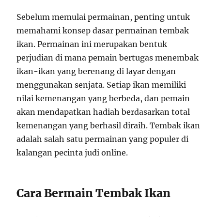
Sebelum memulai permainan, penting untuk
memahami konsep dasar permainan tembak
ikan. Permainan ini merupakan bentuk
perjudian di mana pemain bertugas menembak
ikan-ikan yang berenang di layar dengan
menggunakan senjata. Setiap ikan memiliki
nilai kemenangan yang berbeda, dan pemain
akan mendapatkan hadiah berdasarkan total
kemenangan yang berhasil diraih. Tembak ikan
adalah salah satu permainan yang populer di
kalangan pecinta judi online.
Cara Bermain Tembak Ikan