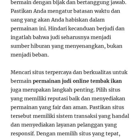
bermain dengan bijak dan bertanggung jawab.
Pastikan Anda mengatur batasan waktu dan
uang yang akan Anda habiskan dalam
permainan ini. Hindari kecanduan berjudi dan
ingatlah bahwa judi seharusnya menjadi
sumber hiburan yang menyenangkan, bukan
menjadi beban.
Mencari situs terpercaya dan berkualitas untuk
bermain
permainan judi online tembak ikan
juga merupakan langkah penting. Pilih situs
yang memiliki reputasi baik dan menyediakan
permainan yang fair dan aman. Pastikan situs
tersebut memiliki sistem transaksi yang handal
dan menyediakan layanan pelanggan yang
responsif. Dengan memilih situs yang tepat,