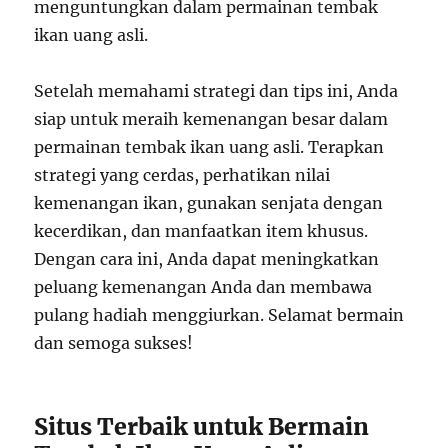
menguntungkan dalam permainan tembak
ikan uang asli.
Setelah memahami strategi dan tips ini, Anda
siap untuk meraih kemenangan besar dalam
permainan tembak ikan uang asli. Terapkan
strategi yang cerdas, perhatikan nilai
kemenangan ikan, gunakan senjata dengan
kecerdikan, dan manfaatkan item khusus.
Dengan cara ini, Anda dapat meningkatkan
peluang kemenangan Anda dan membawa
pulang hadiah menggiurkan. Selamat bermain
dan semoga sukses!
Situs Terbaik untuk Bermain