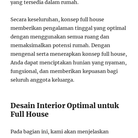
yang tersedia dalam rumah.
Secara keseluruhan, konsep full house
memberikan pengalaman tinggal yang optimal
dengan menggunakan semua ruang dan
memaksimalkan potensi rumah. Dengan
mengenal serta menerapkan konsep full house,
Anda dapat menciptakan hunian yang nyaman,
fungsional, dan memberikan kepuasan bagi
seluruh anggota keluarga.
Desain Interior Optimal untuk
Full House
Pada bagian ini, kami akan menjelaskan