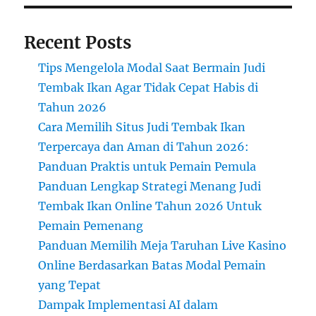
Recent Posts
Tips Mengelola Modal Saat Bermain Judi
Tembak Ikan Agar Tidak Cepat Habis di
Tahun 2026
Cara Memilih Situs Judi Tembak Ikan
Terpercaya dan Aman di Tahun 2026:
Panduan Praktis untuk Pemain Pemula
Panduan Lengkap Strategi Menang Judi
Tembak Ikan Online Tahun 2026 Untuk
Pemain Pemenang
Panduan Memilih Meja Taruhan Live Kasino
Online Berdasarkan Batas Modal Pemain
yang Tepat
Dampak Implementasi AI dalam