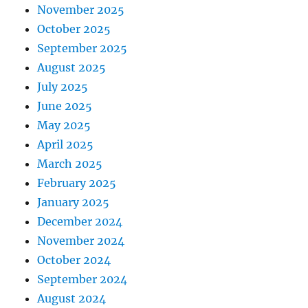
November 2025
October 2025
September 2025
August 2025
July 2025
June 2025
May 2025
April 2025
March 2025
February 2025
January 2025
December 2024
November 2024
October 2024
September 2024
August 2024