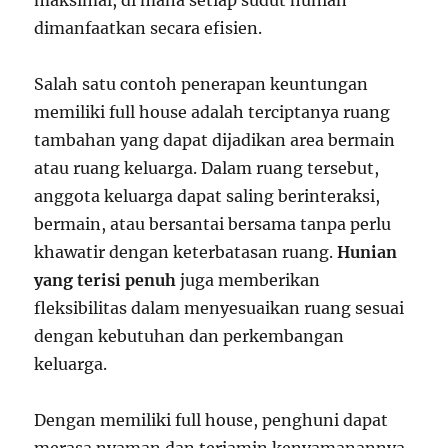
dimanfaatkan secara efisien.
Salah satu contoh penerapan keuntungan
memiliki full house adalah terciptanya ruang
tambahan yang dapat dijadikan area bermain
atau ruang keluarga. Dalam ruang tersebut,
anggota keluarga dapat saling berinteraksi,
bermain, atau bersantai bersama tanpa perlu
khawatir dengan keterbatasan ruang.
Hunian
yang terisi penuh
juga memberikan
fleksibilitas dalam menyesuaikan ruang sesuai
dengan kebutuhan dan perkembangan
keluarga.
Dengan memiliki full house, penghuni dapat
merasa nyaman dan terjamin kenyamanannya