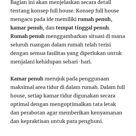
Bagian ini akan menjelaskan secara detail
tentang konsep full house. Konsep full house
mengacu pada ide memiliki
rumah penuh
,
kamar penuh
, dan
tempat tinggal penuh
.
Rumah penuh
menggambarkan situasi di mana
seluruh ruangan dalam rumah telah terisi
dengan semua fasilitas yang diperlukan untuk
menjalani kehidupan sehari-hari.
Kamar penuh
merujuk pada penggunaan
maksimal area tidur di dalam rumah. Dalam full
house, setiap kamar tidur digunakan secara
optimal dengan mengoptimalkan tata letak
dan perabotan agar memberikan kenyamanan
dan kepraktisan untuk para penghuni.