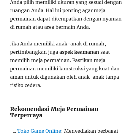
Anda pilih memiliki ukuran yang sesuai dengan
ruangan Anda. Hal ini penting agar meja
permainan dapat ditempatkan dengan nyaman
di rumah atau area bermain Anda.
Jika Anda memiliki anak-anak di rumah,
pertimbangkan juga
aspek keamanan
saat
memilih meja permainan. Pastikan meja
permainan memiliki konstruksi yang kuat dan
aman untuk digunakan oleh anak-anak tanpa
risiko cedera.
Rekomendasi Meja Permainan
Terpercaya
Toko Game Online
: Menyediakan berbagai