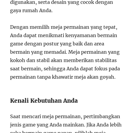
digunakan, serta desain yang cocok dengan
gaya rumah Anda.
Dengan memilih meja permainan yang tepat,
Anda dapat menikmati kenyamanan bermain
game dengan postur yang baik dan area
bermain yang memadai. Meja permainan yang
kokoh dan stabil akan memberikan stabilitas
saat bermain, sehingga Anda dapat fokus pada
permainan tanpa khawatir meja akan goyah.
Kenali Kebutuhan Anda
Saat mencari meja permainan, pertimbangkan
jenis game yang Anda mainkan. Jika Anda lebih
suka bermain game papan, pilihlah meja