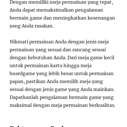
Dengan memiliki meja permainan yang tepat,
Anda dapat memaksimalkan pengalaman
bermain game dan meningkatkan kesenangan
yang Anda rasakan.
Nikmati permainan Anda dengan jenis meja
permainan yang sesuai dan rancang sesuai
dengan kebutuhan Anda. Dari meja game kecil
untuk permainan kartu hingga meja
boardgame yang lebih besar untuk permainan
papan, pastikan Anda memilih meja yang
sesuai dengan jenis game yang Anda mainkan.
Dapatkanlah pengalaman bermain game yang
maksimal dengan meja permainan berkualitas.