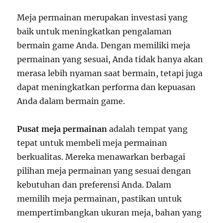
Meja permainan merupakan investasi yang
baik untuk meningkatkan pengalaman
bermain game Anda. Dengan memiliki meja
permainan yang sesuai, Anda tidak hanya akan
merasa lebih nyaman saat bermain, tetapi juga
dapat meningkatkan performa dan kepuasan
Anda dalam bermain game.
Pusat meja permainan
adalah tempat yang
tepat untuk membeli meja permainan
berkualitas. Mereka menawarkan berbagai
pilihan meja permainan yang sesuai dengan
kebutuhan dan preferensi Anda. Dalam
memilih meja permainan, pastikan untuk
mempertimbangkan ukuran meja, bahan yang