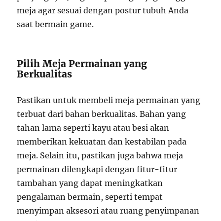
meja agar sesuai dengan postur tubuh Anda
saat bermain game.
Pilih Meja Permainan yang
Berkualitas
Pastikan untuk membeli meja permainan yang
terbuat dari bahan berkualitas. Bahan yang
tahan lama seperti kayu atau besi akan
memberikan kekuatan dan kestabilan pada
meja. Selain itu, pastikan juga bahwa meja
permainan dilengkapi dengan fitur-fitur
tambahan yang dapat meningkatkan
pengalaman bermain, seperti tempat
menyimpan aksesori atau ruang penyimpanan