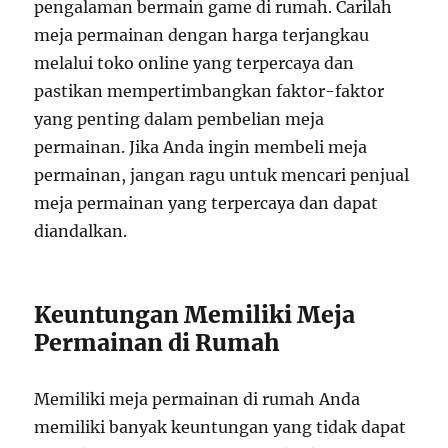
pengalaman bermain game di rumah. Carilah
meja permainan dengan harga terjangkau
melalui toko online yang terpercaya dan
pastikan mempertimbangkan faktor-faktor
yang penting dalam pembelian meja
permainan. Jika Anda ingin membeli meja
permainan, jangan ragu untuk mencari penjual
meja permainan yang terpercaya dan dapat
diandalkan.
Keuntungan Memiliki Meja
Permainan di Rumah
Memiliki meja permainan di rumah Anda
memiliki banyak keuntungan yang tidak dapat