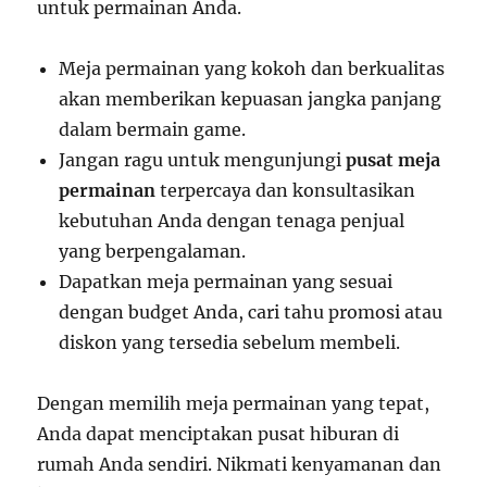
untuk permainan Anda.
Meja permainan yang kokoh dan berkualitas
akan memberikan kepuasan jangka panjang
dalam bermain game.
Jangan ragu untuk mengunjungi
pusat meja
permainan
terpercaya dan konsultasikan
kebutuhan Anda dengan tenaga penjual
yang berpengalaman.
Dapatkan meja permainan yang sesuai
dengan budget Anda, cari tahu promosi atau
diskon yang tersedia sebelum membeli.
Dengan memilih meja permainan yang tepat,
Anda dapat menciptakan pusat hiburan di
rumah Anda sendiri. Nikmati kenyamanan dan