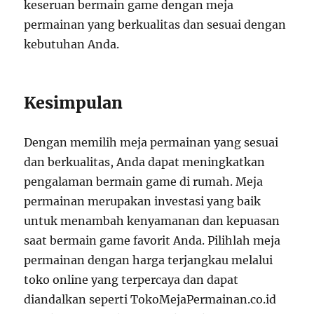
keseruan bermain game dengan meja
permainan yang berkualitas dan sesuai dengan
kebutuhan Anda.
Kesimpulan
Dengan memilih meja permainan yang sesuai
dan berkualitas, Anda dapat meningkatkan
pengalaman bermain game di rumah. Meja
permainan merupakan investasi yang baik
untuk menambah kenyamanan dan kepuasan
saat bermain game favorit Anda. Pilihlah meja
permainan dengan harga terjangkau melalui
toko online yang terpercaya dan dapat
diandalkan seperti TokoMejaPermainan.co.id