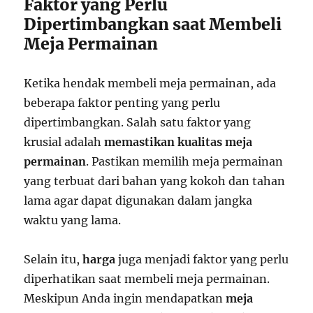
Faktor yang Perlu
Dipertimbangkan saat Membeli
Meja Permainan
Ketika hendak membeli meja permainan, ada
beberapa faktor penting yang perlu
dipertimbangkan. Salah satu faktor yang
krusial adalah
memastikan kualitas meja
permainan
. Pastikan memilih meja permainan
yang terbuat dari bahan yang kokoh dan tahan
lama agar dapat digunakan dalam jangka
waktu yang lama.
Selain itu,
harga
juga menjadi faktor yang perlu
diperhatikan saat membeli meja permainan.
Meskipun Anda ingin mendapatkan
meja