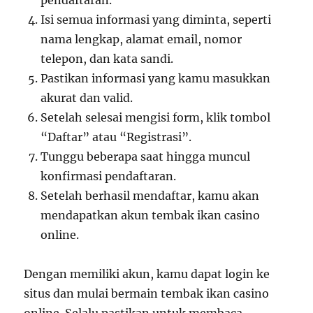
Isi semua informasi yang diminta, seperti
nama lengkap, alamat email, nomor
telepon, dan kata sandi.
Pastikan informasi yang kamu masukkan
akurat dan valid.
Setelah selesai mengisi form, klik tombol
“Daftar” atau “Registrasi”.
Tunggu beberapa saat hingga muncul
konfirmasi pendaftaran.
Setelah berhasil mendaftar, kamu akan
mendapatkan akun tembak ikan casino
online.
Dengan memiliki akun, kamu dapat login ke
situs dan mulai bermain tembak ikan casino
online. Selalu pastikan untuk membaca