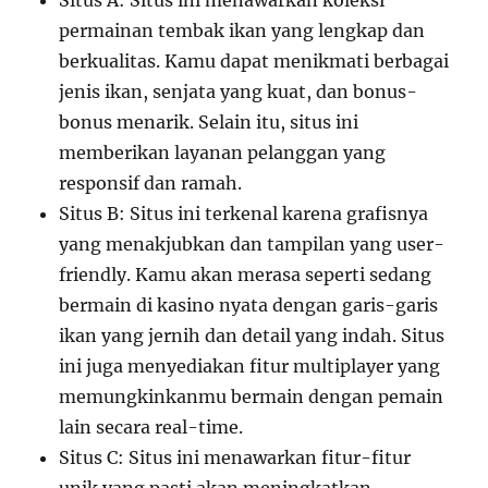
permainan tembak ikan yang lengkap dan
berkualitas. Kamu dapat menikmati berbagai
jenis ikan, senjata yang kuat, dan bonus-
bonus menarik. Selain itu, situs ini
memberikan layanan pelanggan yang
responsif dan ramah.
Situs B: Situs ini terkenal karena grafisnya
yang menakjubkan dan tampilan yang user-
friendly. Kamu akan merasa seperti sedang
bermain di kasino nyata dengan garis-garis
ikan yang jernih dan detail yang indah. Situs
ini juga menyediakan fitur multiplayer yang
memungkinkanmu bermain dengan pemain
lain secara real-time.
Situs C: Situs ini menawarkan fitur-fitur
unik yang pasti akan meningkatkan