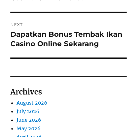
NEXT
Dapatkan Bonus Tembak Ikan
Next
post:
Casino Online Sekarang
Archives
August 2026
July 2026
June 2026
May 2026
April 2026