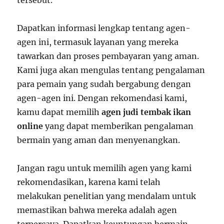
Dapatkan informasi lengkap tentang agen-
agen ini, termasuk layanan yang mereka
tawarkan dan proses pembayaran yang aman.
Kami juga akan mengulas tentang pengalaman
para pemain yang sudah bergabung dengan
agen-agen ini. Dengan rekomendasi kami,
kamu dapat memilih
agen judi tembak ikan
online
yang dapat memberikan pengalaman
bermain yang aman dan menyenangkan.
Jangan ragu untuk memilih agen yang kami
rekomendasikan, karena kami telah
melakukan penelitian yang mendalam untuk
memastikan bahwa mereka adalah agen
terpercaya. Dapatkan keuntungan bermain