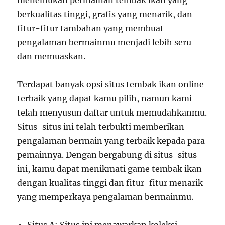
berkualitas tinggi, grafis yang menarik, dan
fitur-fitur tambahan yang membuat
pengalaman bermainmu menjadi lebih seru
dan memuaskan.
Terdapat banyak opsi situs tembak ikan online
terbaik yang dapat kamu pilih, namun kami
telah menyusun daftar untuk memudahkanmu.
Situs-situs ini telah terbukti memberikan
pengalaman bermain yang terbaik kepada para
pemainnya. Dengan bergabung di situs-situs
ini, kamu dapat menikmati game tembak ikan
dengan kualitas tinggi dan fitur-fitur menarik
yang memperkaya pengalaman bermainmu.
Situs A: Situs ini menawarkan koleksi