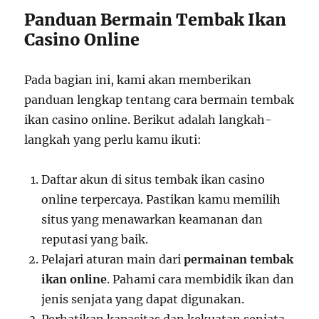
Panduan Bermain Tembak Ikan
Casino Online
Pada bagian ini, kami akan memberikan
panduan lengkap tentang cara bermain tembak
ikan casino online. Berikut adalah langkah-
langkah yang perlu kamu ikuti:
Daftar akun di situs tembak ikan casino
online terpercaya. Pastikan kamu memilih
situs yang menawarkan keamanan dan
reputasi yang baik.
Pelajari aturan main dari
permainan tembak
ikan online
. Pahami cara membidik ikan dan
jenis senjata yang dapat digunakan.
Perhatikan kapasitas dan kekuatan senjata