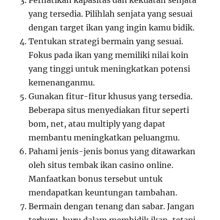
yang tersedia. Pilihlah senjata yang sesuai
dengan target ikan yang ingin kamu bidik.
Tentukan strategi bermain yang sesuai.
Fokus pada ikan yang memiliki nilai koin
yang tinggi untuk meningkatkan potensi
kemenanganmu.
Gunakan fitur-fitur khusus yang tersedia.
Beberapa situs menyediakan fitur seperti
bom, net, atau multiply yang dapat
membantu meningkatkan peluangmu.
Pahami jenis-jenis bonus yang ditawarkan
oleh situs tembak ikan casino online.
Manfaatkan bonus tersebut untuk
mendapatkan keuntungan tambahan.
Bermain dengan tenang dan sabar. Jangan
terburu-buru dalam membidik ikan, tetapi