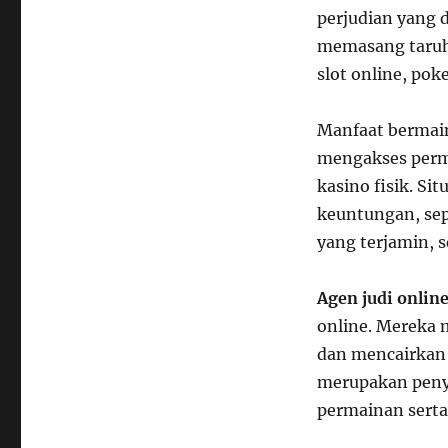
perjudian yang 
memasang taruha
slot online, poke
Manfaat bermain 
mengakses perma
kasino fisik. Si
keuntungan, sep
yang terjamin, s
Agen judi onlin
online. Mereka
dan mencairkan
merupakan penye
permainan sert