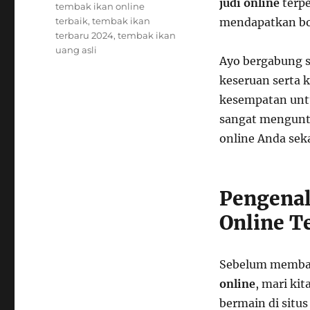
judi online
terp
tembak ikan online
terbaik
,
tembak ikan
mendapatkan bon
terbaru 2024
,
tembak ikan
uang asli
Ayo bergabung s
keseruan serta 
kesempatan un
sangat menguntu
online Anda sek
Pengenala
Online T
Sebelum membah
online
, mari kit
bermain di situs