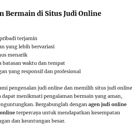
 Bermain di Situs Judi Online
ribadi terjamin
n yang lebih bervariasi
nus menarik
a batasan waktu dan tempat
an yang responsif dan profesional
 pengenalan judi online dan memilih situs judi onlin
da dapat menikmati pengalaman bermain yang aman,
enguntungkan. Bergabunglah dengan
agen judi online
 online
terpercaya untuk mendapatkan kesempatan
gan dan keuntungan besar.