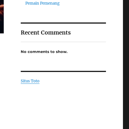
Pemain Pemenang
Recent Comments
No comments to show.
Situs Toto