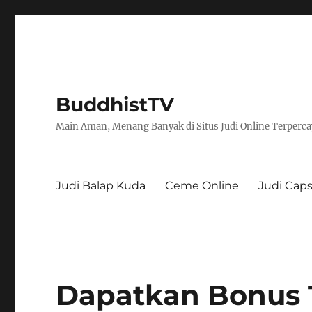
BuddhistTV
Main Aman, Menang Banyak di Situs Judi Online Terperca
Judi Balap Kuda
Ceme Online
Judi Cap
Dapatkan Bonus 