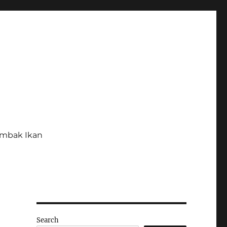
embak Ikan
Search