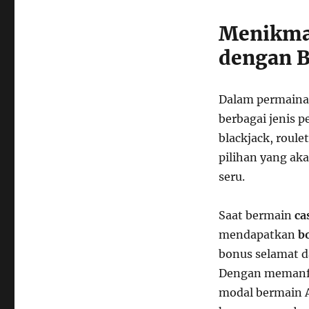
Menikmat
dengan 
Dalam permain
berbagai jenis 
blackjack, roule
pilihan yang a
seru.
Saat bermain
ca
mendapatkan
b
bonus selamat d
Dengan memanfa
modal bermain A