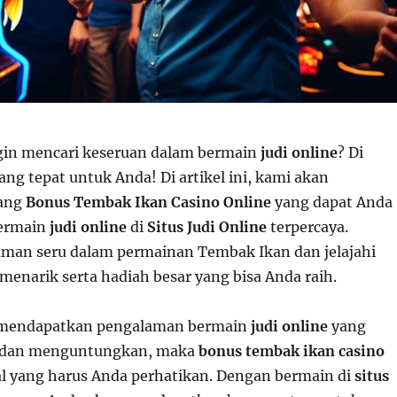
gin mencari keseruan dalam bermain
judi online
? Di
ang tepat untuk Anda! Di artikel ini, kami akan
ang
Bonus Tembak Ikan Casino Online
yang dapat Anda
bermain
judi online
di
Situs Judi Online
terpercaya.
man seru dalam permainan Tembak Ikan dan jelajahi
menarik serta hadiah besar yang bisa Anda raih.
n mendapatkan pengalaman bermain
judi online
yang
dan menguntungkan, maka
bonus tembak ikan casino
l yang harus Anda perhatikan. Dengan bermain di
situs