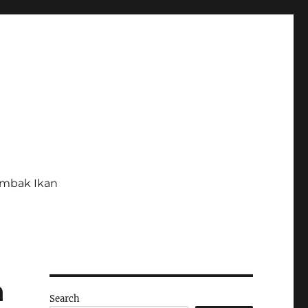
embak Ikan
n
Search