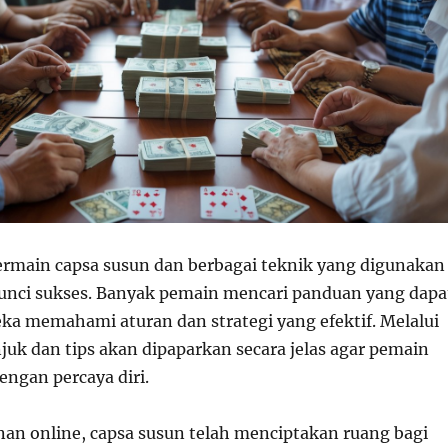
ermain capsa susun dan berbagai teknik yang digunakan
unci sukses. Banyak pemain mencari panduan yang dapa
 memahami aturan dan strategi yang efektif. Melalui
unjuk dan tips akan dipaparkan secara jelas agar pemain
engan percaya diri.
nan online, capsa susun telah menciptakan ruang bagi