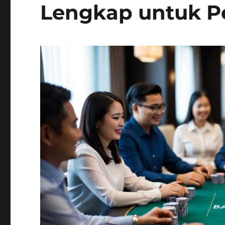
Lengkap untuk 