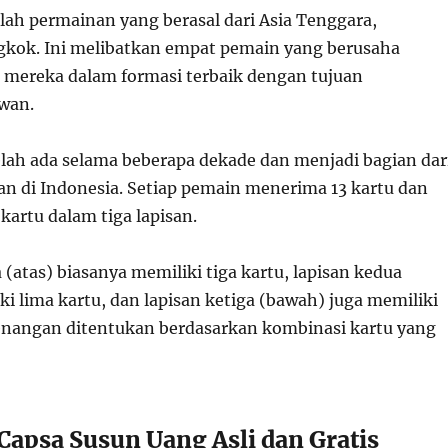
lah permainan yang berasal dari Asia Tenggara,
kok. Ini melibatkan empat pemain yang berusaha
mereka dalam formasi terbaik dengan tujuan
wan.
elah ada selama beberapa dekade dan menjadi bagian dar
n di Indonesia. Setiap pemain menerima 13 kartu dan
kartu dalam tiga lapisan.
(atas) biasanya memiliki tiga kartu, lapisan kedua
i lima kartu, dan lapisan ketiga (bawah) juga memiliki
enangan ditentukan berdasarkan kombinasi kartu yang
Capsa Susun Uang Asli dan Gratis