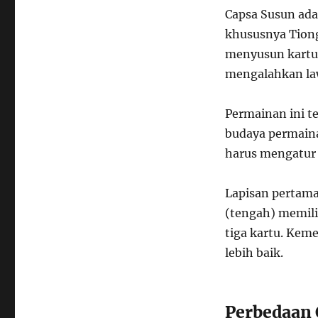
Capsa Susun ada
khususnya Tiong
menyusun kartu 
mengalahkan la
Permainan ini t
budaya permaina
harus mengatur 
Lapisan pertama 
(tengah) memilik
tiga kartu. Kem
lebih baik.
Perbedaan 