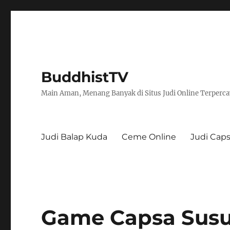
BuddhistTV
Main Aman, Menang Banyak di Situs Judi Online Terperca
Judi Balap Kuda
Ceme Online
Judi Cap
Game Capsa Susu