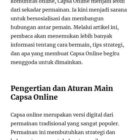
komunitas online, Capsa Online menjadi lebih
dari sekadar permainan. Ia kini menjadi sarana
untuk bersosialisasi dan membangun
hubungan antar pemain. Melalui artikel ini,
pembaca akan menemukan lebih banyak
informasi tentang cara bermain, tips strategi,
dan apa yang membuat Capsa Online begitu
menggoda untuk dimainkan.
Pengertian dan Aturan Main
Capsa Online
Capsa online merupakan versi digital dari
permainan tradisional yang sangat populer.
Permainan ini membutuhkan strategi dan