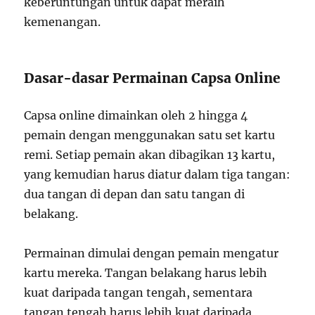
keberuntungan untuk dapat meraih
kemenangan.
Dasar-dasar Permainan Capsa Online
Capsa online dimainkan oleh 2 hingga 4
pemain dengan menggunakan satu set kartu
remi. Setiap pemain akan dibagikan 13 kartu,
yang kemudian harus diatur dalam tiga tangan:
dua tangan di depan dan satu tangan di
belakang.
Permainan dimulai dengan pemain mengatur
kartu mereka. Tangan belakang harus lebih
kuat daripada tangan tengah, sementara
tangan tengah harus lebih kuat daripada