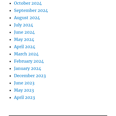
October 2024
September 2024
August 2024
July 2024
June 2024
May 2024
April 2024
March 2024
February 2024
January 2024
December 2023
June 2023
May 2023
April 2023