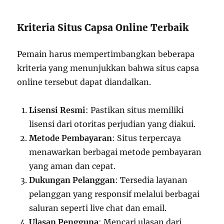
Kriteria Situs Capsa Online Terbaik
Pemain harus mempertimbangkan beberapa
kriteria yang menunjukkan bahwa situs capsa
online tersebut dapat diandalkan.
Lisensi Resmi
: Pastikan situs memiliki
lisensi dari otoritas perjudian yang diakui.
Metode Pembayaran
: Situs terpercaya
menawarkan berbagai metode pembayaran
yang aman dan cepat.
Dukungan Pelanggan
: Tersedia layanan
pelanggan yang responsif melalui berbagai
saluran seperti live chat dan email.
Ulasan Pengguna
: Mencari ulasan dari