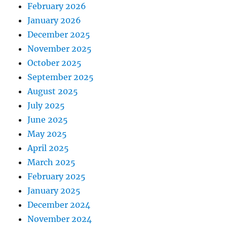
February 2026
January 2026
December 2025
November 2025
October 2025
September 2025
August 2025
July 2025
June 2025
May 2025
April 2025
March 2025
February 2025
January 2025
December 2024
November 2024