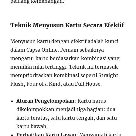
peluang kemenangan.
Teknik Menyusun Kartu Secara Efektif
Menyusun kartu dengan efektif adalah kunci
dalam Capsa Online. Pemain sebaiknya
mengatur kartu berdasarkan kombinasi yang
memiliki nilai tertinggi. Teknik ini termasuk
memprioritaskan kombinasi seperti Straight
Flush, Four of a Kind, atau Full House.
Aturan Pengelompokan
: Kartu harus
dikelompokkan menjadi tiga bagian: dua
kartu teratas, satu kartu tengah, dan satu
kartu bawah.
Perhatikan Kartu Lawan
: Mengamati kartu