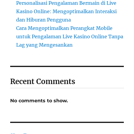
Personalisasi Pengalaman Bermain di Live
Kasino Online: Mengoptimalkan Interaksi
dan Hiburan Pengguna
Cara Mengoptimalkan Perangkat Mobile
untuk Pengalaman Live Kasino Online Tanpa
Lag yang Mengesankan
Recent Comments
No comments to show.