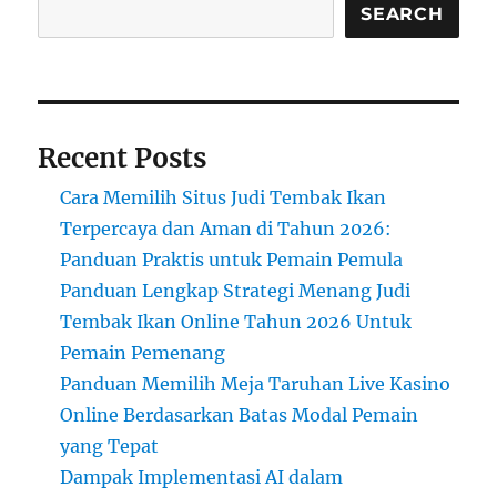
SEARCH
Recent Posts
Cara Memilih Situs Judi Tembak Ikan
Terpercaya dan Aman di Tahun 2026:
Panduan Praktis untuk Pemain Pemula
Panduan Lengkap Strategi Menang Judi
Tembak Ikan Online Tahun 2026 Untuk
Pemain Pemenang
Panduan Memilih Meja Taruhan Live Kasino
Online Berdasarkan Batas Modal Pemain
yang Tepat
Dampak Implementasi AI dalam