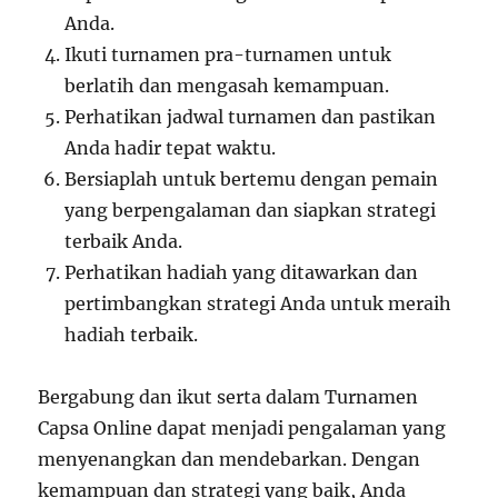
Anda.
Ikuti turnamen pra-turnamen untuk
berlatih dan mengasah kemampuan.
Perhatikan jadwal turnamen dan pastikan
Anda hadir tepat waktu.
Bersiaplah untuk bertemu dengan pemain
yang berpengalaman dan siapkan strategi
terbaik Anda.
Perhatikan hadiah yang ditawarkan dan
pertimbangkan strategi Anda untuk meraih
hadiah terbaik.
Bergabung dan ikut serta dalam Turnamen
Capsa Online dapat menjadi pengalaman yang
menyenangkan dan mendebarkan. Dengan
kemampuan dan strategi yang baik, Anda