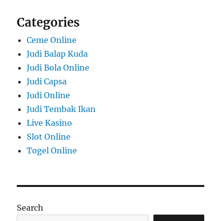
Categories
Ceme Online
Judi Balap Kuda
Judi Bola Online
Judi Capsa
Judi Online
Judi Tembak Ikan
Live Kasino
Slot Online
Togel Online
Search