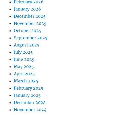
February 2026
January 2026
December 2025
November 2025
October 2025
September 2025
August 2025
July 2025
June 2025
May 2025
April 2025
March 2025
February 2025
January 2025
December 2024
November 2024