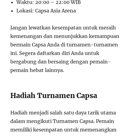
Waktu: 20:00 – 22:00 WIB
Lokasi: Capsa Asia Arena
Jangan lewatkan kesempatan untuk meraih
kemenangan dan menunjukkan kemampuan
bermain Capsa Anda di turnamen-turnamen
ini. Segera daftarkan diri Anda untuk
bergabung dan bersaing dengan pemain-
pemain hebat lainnya.
Hadiah Turnamen Capsa
Hadiah menjadi salah satu daya tarik utama
dalam mengikuti Turnamen Capsa. Pemain
memiliki kesempatan untuk memenangkan