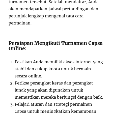
turnamen tersebut. Setelah mendaftar, Anda
akan mendapatkan jadwal pertandingan dan
petunjuk lengkap mengenai tata cara
permainan.
Persiapan Mengikuti Turnamen Capsa
Online:
Pastikan Anda memiliki akses internet yang
stabil dan cukup kuota untuk bermain
secara online.
Periksa perangkat keras dan perangkat
lunak yang akan digunakan untuk
memastikan mereka berfungsi dengan baik.
Pelajari aturan dan strategi permainan
Capsa untuk meningkatkan kemampuan