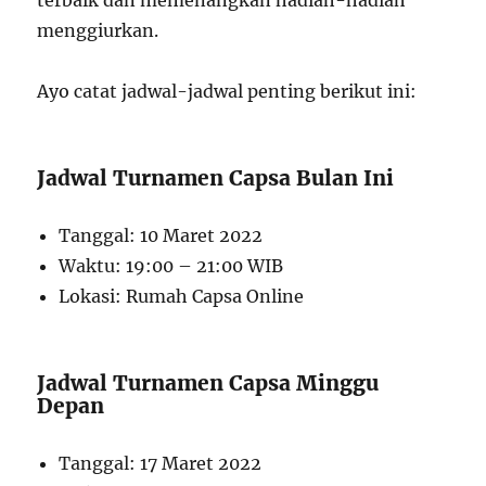
menggiurkan.
Ayo catat jadwal-jadwal penting berikut ini:
Jadwal Turnamen Capsa Bulan Ini
Tanggal: 10 Maret 2022
Waktu: 19:00 – 21:00 WIB
Lokasi: Rumah Capsa Online
Jadwal Turnamen Capsa Minggu
Depan
Tanggal: 17 Maret 2022