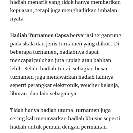
hadiah menarik yang tidak hanya memberikan
kepuasan, tetapi juga menghadirkan imbalan
nyata.
Hadiah Turnamen Capsa
bervariasi tergantung
pada skala dan jenis turnamen yang diikuti. Di
beberapa turnamen, hadiahnya dapat
mencapai puluhan juta rupiah atau bahkan
lebih. Selain hadiah tunai, sebagian besar
turnamen juga menawarkan hadiah lainnya
seperti perangkat elektronik, voucher belanja,
liburan, dan lain sebagainya.
Tidak hanya hadiah utama, turnamen juga
sering kali menawarkan hadiah khusus seperti
hadiah untuk pemain dengan permainan