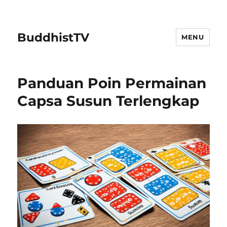
BuddhistTV
MENU
Panduan Poin Permainan
Capsa Susun Terlengkap