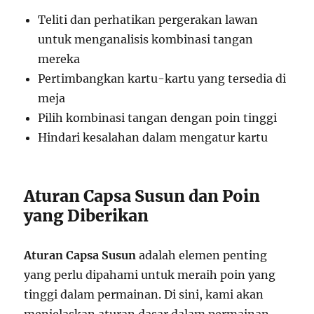
Teliti dan perhatikan pergerakan lawan
untuk menganalisis kombinasi tangan
mereka
Pertimbangkan kartu-kartu yang tersedia di
meja
Pilih kombinasi tangan dengan poin tinggi
Hindari kesalahan dalam mengatur kartu
Aturan Capsa Susun dan Poin
yang Diberikan
Aturan Capsa Susun
adalah elemen penting
yang perlu dipahami untuk meraih poin yang
tinggi dalam permainan. Di sini, kami akan
menjelaskan aturan dasar dalam permainan