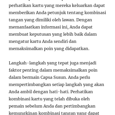
perhatikan kartu yang mereka keluarkan dapat
memberikan Anda petunjuk tentang kombinasi
tangan yang dimiliki oleh lawan. Dengan
memanfaatkan informasi ini, Anda dapat
membuat keputusan yang lebih baik dalam
mengatur kartu Anda sendiri dan
memaksimalkan poin yang didapatkan.
Langkah-langkah yang tepat juga menjadi
faktor penting dalam memaksimalkan poin
dalam bermain Capsa Susun. Anda perlu
mempertimbangkan setiap langkah yang akan
Anda ambil dengan hati-hati. Perhatikan
kombinasi kartu yang telah dibuka oleh
pemain sebelum Anda dan pertimbangkan
kemungkinan kombinasi tangan yang dapat