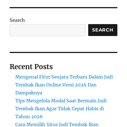
Search
SEARCH
Recent Posts
Mengenal Fitur Senjata Terbaru Dalam Judi
Tembak Ikan Online Versi 2026 Dan
Dampaknya
Tips Mengelola Modal Saat Bermain Judi
Tembak Ikan Agar Tidak Cepat Habis di
Tahun 2026
Cara Memilih Situs Judi Tembak Ikan