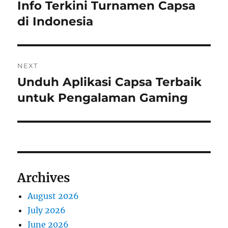
navigation
Info Terkini Turnamen Capsa
Previous
post:
di Indonesia
NEXT
Unduh Aplikasi Capsa Terbaik
Next
post:
untuk Pengalaman Gaming
Archives
August 2026
July 2026
June 2026