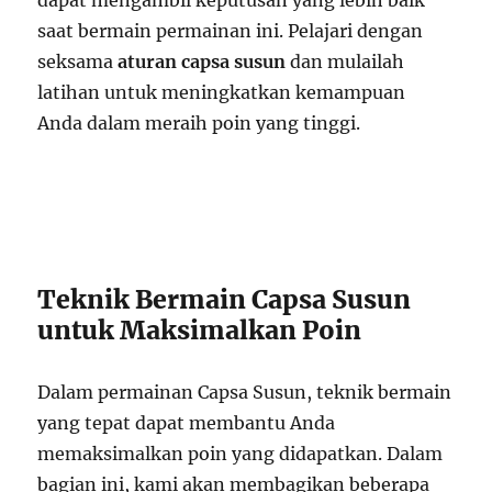
saat bermain permainan ini. Pelajari dengan
seksama
aturan capsa susun
dan mulailah
latihan untuk meningkatkan kemampuan
Anda dalam meraih poin yang tinggi.
Teknik Bermain Capsa Susun
untuk Maksimalkan Poin
Dalam permainan Capsa Susun, teknik bermain
yang tepat dapat membantu Anda
memaksimalkan poin yang didapatkan. Dalam
bagian ini, kami akan membagikan beberapa