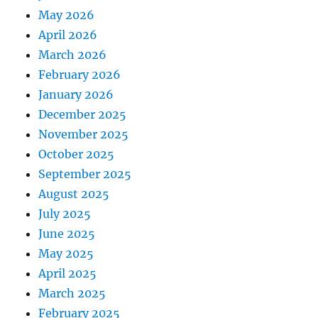
May 2026
April 2026
March 2026
February 2026
January 2026
December 2025
November 2025
October 2025
September 2025
August 2025
July 2025
June 2025
May 2025
April 2025
March 2025
February 2025